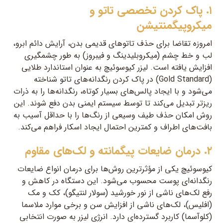
۱. پاک کردن تخصصی تاتو و
میکروپیگمنتیشن
امروزه تقاضا برای حذف تاتوهای قدیمی بدن، آرایش دائم ابرو،
لب و خط چشم (میکروبلیدینگ و فیبروز) به طور چشمگیری
افزایش یافته است. لیزر کیوسوئیچ به عنوان استاندارد طلایی
(Gold Standard) در پاک کردن رنگدانه‌های تاتو شناخته
می‌شود و با ایجاد پالس‌های بسیار کوتاه، رنگدانه‌ها را به ذرات
ریزتر تبدیل می‌کند تا توسط سیستم ایمنی بدن دفع شوند. این
روش امکان حذف طیف وسیعی از رنگ‌ها را با حداقل آسیب به
بافت‌های اطراف و کمترین احتمال ایجاد اسکار فراهم می‌کند.
۲. درمان ضایعات پیگمانته و لک‌های مقاوم
کیوسوئیچ یکی از مؤثرترین روش‌ها برای درمان انواع ضایعات
رنگدانه‌ای پوست محسوب می‌شود. این دستگاه در کاهش و
رفع لک‌های ناشی از نور خورشید (سولار لنتیگو)، کک و مک
(افلیس)، لک‌های ناشی از افزایش سن و برخی موارد ملاسما
(کلوآسما) کاربرد گسترده‌ای دارد. انرژی لیزر به صورت انتخابی