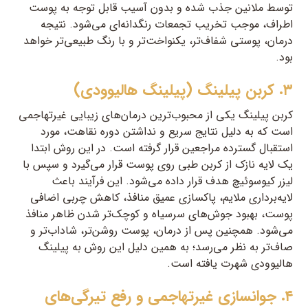
توسط ملانین جذب شده و بدون آسیب قابل توجه به پوست
اطراف، موجب تخریب تجمعات رنگدانه‌ای می‌شود. نتیجه
درمان، پوستی شفاف‌تر، یکنواخت‌تر و با رنگ طبیعی‌تر خواهد
بود.
۳. کربن پیلینگ (پیلینگ هالیوودی)
کربن پیلینگ یکی از محبوب‌ترین درمان‌های زیبایی غیرتهاجمی
است که به دلیل نتایج سریع و نداشتن دوره نقاهت، مورد
استقبال گسترده مراجعین قرار گرفته است. در این روش ابتدا
یک لایه نازک از کربن طبی روی پوست قرار می‌گیرد و سپس با
لیزر کیوسوئیچ هدف قرار داده می‌شود. این فرآیند باعث
لایه‌برداری ملایم، پاکسازی عمیق منافذ، کاهش چربی اضافی
پوست، بهبود جوش‌های سرسیاه و کوچک‌تر شدن ظاهر منافذ
می‌شود. همچنین پس از درمان، پوست روشن‌تر، شاداب‌تر و
صاف‌تر به نظر می‌رسد؛ به همین دلیل این روش به پیلینگ
هالیوودی شهرت یافته است.
۴. جوانسازی غیرتهاجمی و رفع تیرگی‌های