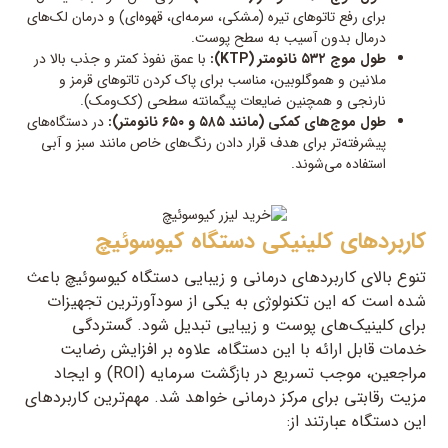
برای رفع تاتوهای تیره (مشکی، سرمه‌ای، قهوه‌ای) و درمان لک‌های
درمال بدون آسیب به سطح پوست.
طول موج ۵۳۲ نانومتر (KTP):
با عمق نفوذ کمتر و جذب بالا در
ملانین و هموگلوبین، مناسب برای پاک کردن تاتوهای قرمز و
نارنجی و همچنین ضایعات پیگمانته سطحی (کک‌ومک).
طول موج‌های کمکی (مانند ۵۸۵ و ۶۵۰ نانومتر):
در دستگاه‌های
پیشرفته‌تر برای هدف قرار دادن رنگ‌های خاص مانند سبز و آبی
استفاده می‌شوند.
کاربردهای کلینیکی دستگاه کیوسوئیچ
تنوع بالای کاربردهای درمانی و زیبایی دستگاه کیوسوئیچ باعث
شده است که این تکنولوژی به یکی از سودآورترین تجهیزات
برای کلینیک‌های پوست و زیبایی تبدیل شود. گستردگی
خدمات قابل ارائه با این دستگاه، علاوه بر افزایش رضایت
مراجعین، موجب تسریع در بازگشت سرمایه (ROI) و ایجاد
مزیت رقابتی برای مرکز درمانی خواهد شد. مهم‌ترین کاربردهای
این دستگاه عبارتند از: