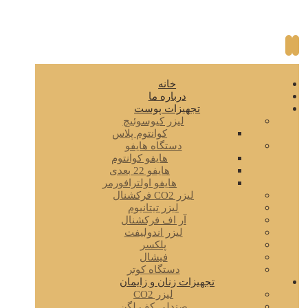
خانه
درباره ما
تجهیزات پوست
لیزر کیوسوئیچ
کوانتوم پلاس
دستگاه هایفو
هایفو کوانتوم
هایفو 22 بعدی
هایفو اولترافورمر
لیزر CO2 فرکشنال
لیزر تیتانیوم
آر اف فرکشنال
لیزر اندولیفت
پلکسر
فیشال
دستگاه کوتر
تجهیزات زنان و زایمان
لیزر CO2
صندلی کف لگن