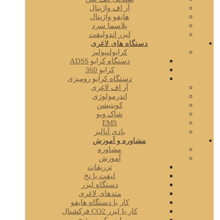
آر اف واژینال
هایفو واژینال
پلاسما سرد
لیزر اندولیفت
دستگاه های لاغری
کرایولیپولیز
دستگاه کرایو ADSS
کرایو 360
دستگاه کرایو رومیزی
آر اف لاغری
اندرمولوژی
کویتیشن
شاک ویو
EMS
بادی آنالیز
مشاوره و آموزش
مشاوره
آموزش
تزریقات
لیفت با نخ
دستگاه لیزر
متدهای لاغری
کار با دستگاه هایفو
کار با لیزر CO2 فرکشنال