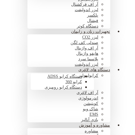
آر اف فرکشنال
لیزر اندولیفت
پلکسر
فیشال
دستگاه کوتر
تجهیزات زنان و زایمان
لیزر CO2
صندلی کف لگن
آر اف واژینال
هایفو واژینال
پلاسما سرد
لیزر اندولیفت
دستگاه های لاغری
کرایولیپولیز
دستگاه کرایو ADSS
کرایو 360
دستگاه کرایو رومیزی
آر اف لاغری
اندرمولوژی
کویتیشن
شاک ویو
EMS
بادی آنالیز
مشاوره و آموزش
مشاوره