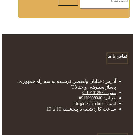
تماس با ما
آدرس: خیابان ولیعصر، نرسیده به سه راه جمهوری،
پاساژ سینوهه، واحد T3
تلفن: 02191012577
موبایل: 09120908040
ایمیل: info@razhin.clinic
ساعت کار: شنبه تا پنجشنبه 10 تا 19