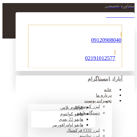
مشاوره تخصصی
021-22900756
09120908040
02191012577
آپارات
اینستاگرام
خانه
درباره ما
تجهیزات پوست
لیزر کیوسوئیچ
کوانتوم پلاس
دستگاه هایفو
هایفو کوانتوم
هایفو 22 بعدی
هایفو اولترافورمر
لیزر CO2 فرکشنال
لیزر تیتانیوم