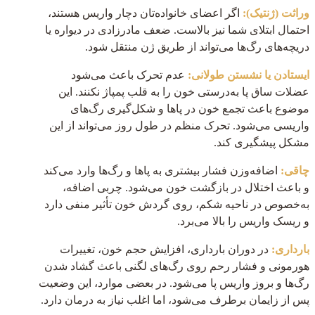
وراثت (ژنتیک):
اگر اعضای خانواده‌تان دچار واریس هستند،
احتمال ابتلای شما نیز بالاست. ضعف مادرزادی در دیواره یا
دریچه‌های رگ‌ها می‌تواند از طریق ژن منتقل شود.
ایستادن یا نشستن طولانی:
عدم تحرک باعث می‌شود
عضلات ساق پا به‌درستی خون را به قلب پمپاژ نکنند. این
موضوع باعث تجمع خون در پاها و شکل‌گیری رگ‌های
واریسی می‌شود. تحرک منظم در طول روز می‌تواند از این
مشکل پیشگیری کند.
چاقی:
اضافه‌وزن فشار بیشتری به پاها و رگ‌ها وارد می‌کند
و باعث اختلال در بازگشت خون می‌شود. چربی اضافه،
به‌خصوص در ناحیه شکم، روی گردش خون تأثیر منفی دارد
و ریسک واریس را بالا می‌برد.
بارداری:
در دوران بارداری، افزایش حجم خون، تغییرات
هورمونی و فشار رحم روی رگ‌های لگنی باعث گشاد شدن
رگ‌ها و بروز واریس پا می‌شود. در بعضی موارد، این وضعیت
پس از زایمان برطرف می‌شود، اما اغلب نیاز به درمان دارد.