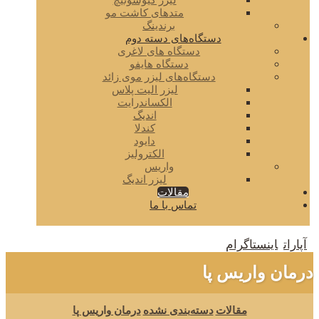
لیزر کیوسوئیچ
متدهای کاشت مو
برندینگ
دستگاه‌های دسته دوم
دستگاه های لاغری
دستگاه هایفو
دستگاه‌های لیزر موی زائد
لیزر الیت پلاس
الکساندرایت
اندیگ
کندلا
دایود
الکترولیز
واریس
لیزر اندیگ
مقالات
تماس با ما
آپارات
اینستاگرام
درمان واریس پا
مقالات
دسته‌بندی نشده
درمان واریس پا