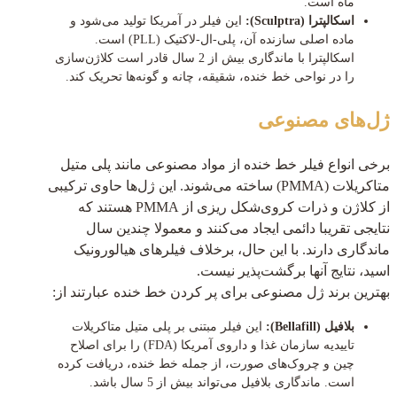
ماه است.
اسکالپترا (Sculptra):
این فیلر در آمریکا تولید می‌شود و
ماده اصلی سازنده آن، پلی-ال-لاکتیک (PLL) است.
اسکالپترا با ماندگاری بیش از 2 سال قادر است کلاژن‌سازی
را در نواحی خط خنده، شقیقه، چانه و گونه‌ها تحریک کند.
ژل‌های مصنوعی
برخی انواع فیلر خط خنده از مواد مصنوعی مانند پلی متیل
متاکریلات (PMMA) ساخته می‌شوند. این ژل‌ها حاوی ترکیبی
از کلاژن و ذرات کروی‌شکل ریزی از PMMA هستند که
نتایجی تقریبا دائمی ایجاد می‌کنند و معمولا چندین سال
ماندگاری دارند. با این حال، برخلاف فیلرهای هیالورونیک
اسید، نتایج آنها برگشت‌پذیر نیست.
بهترین برند ژل مصنوعی برای پر کردن خط خنده عبارتند از:
بلافیل (Bellafill):
این فیلر مبتنی بر پلی متیل متاکریلات
تاییدیه سازمان غذا و داروی آمریکا (FDA) را برای اصلاح
چین و چروک‌های صورت، از جمله خط خنده، دریافت کرده
است. ماندگاری بلافیل می‌تواند بیش از 5 سال باشد.