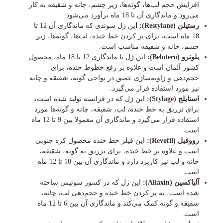
افزایش حجم لب‌ها، گونه‌ها، زیر چشم، چانه و شقیقه به کار
می‌رود و ماندگاری آن تا 18 ماه برآورد می‌شود.
رستیلن (Restylane): ا
ین ژل سوئدی که ماندگاری آن 12 تا
18 ماه است، برای پر کردن خط خنده، لب‌ها، گونه‌ها، زیر
چشم، چانه و شقیقه مناسب است.
بلوترو (Belotero):
این ژل با ماندگاری 12 تا 18 ماه، محصول
کشور آلمان است و علاوه بر رفع خطوط خنده، برای
حجم‌دهی و زاویه‌سازی عمیق در نواحی گونه، شقیقه و چانه
نیز مورد استفاده قرار می‌گیرد.
استایلج (Stylage):
این ژل که در فرانسه تولید شده است،
برای تزریق به خط خنده، لب، شقیقه، چانه و گونه‌ها مورد
استفاده قرار می‌گیرد و ماندگاری آن معمولا بین 9 تا 12 ماه
است.
رووفیل (Revofil):
این فیلر خط خنده محصول کره جنوبی
است و علاوه بر خط خنده، برای تزریق به گونه، شقیقه،
چانه و لب نیز کاربرد دارد و ماندگاری آن بین 10 تا 12 ماه
است.
آلیاکسین (Aliaxin):
این ژل که در کشور سوئیس ساخته
شده است، به پر کردن خط خنده و حجم‌دهی لب، چانه،
شقیقه و گونه کمک می‌کند و ماندگاری آن بین 6 تا 12 ماه
است.