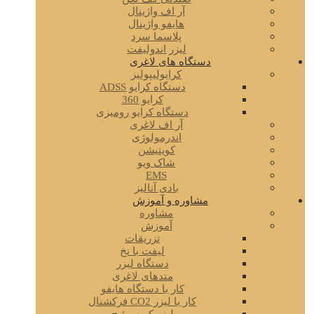
آر اف واژینال
هایفو واژینال
پلاسما سرد
لیزر اندولیفت
دستگاه های لاغری
کرایولیپولیز
دستگاه کرایو ADSS
کرایو 360
دستگاه کرایو رومیزی
آر اف لاغری
اندرمولوژی
کویتیشن
شاک ویو
EMS
بادی آنالیز
مشاوره و آموزش
مشاوره
آموزش
تزریقات
لیفت با نخ
دستگاه لیزر
متدهای لاغری
کار با دستگاه هایفو
کار با لیزر CO2 فرکشنال