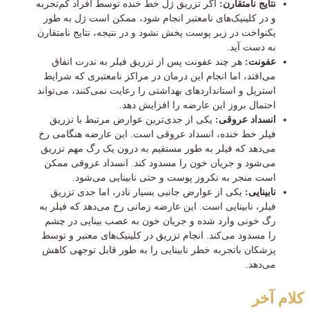
نتایج نامتقارن:
اگر تزریق ژل خط خنده توسط افراد کم‌تجربه
و در کلینیک‌های نامعتبر انجام شود، ممکن است ژل به طور
یکنواخت در زیر پوست پخش نشود و در نتیجه، نتایج نامتقارن
به دست آید.
عفونت:
هر چند عفونت پس از تزریق فیلر به ندرت اتفاق
می‌افتد، اما انجام این درمان در مراکز نامعتبری که شرایط
استریل و استانداردهای بهداشتی را رعایت نمی‌کنند، می‌تواند
احتمال بروز این عارضه را افزایش دهد.
انسداد عروقی:
یکی از جدی‌ترین عوارض مرتبط با تزریق
فیلر خط خنده، انسداد عروقی است. این عارضه هنگامی رخ
می‌دهد که فیلر به طور مستقیم به درون یک رگ مهم تزریق
می‌شود و جریان خون را مسدود کند. انسداد عروقی ممکن
است منجر به نکروز پوست و حتی نابینایی می‌شود.
نابینایی:
یکی از عوارض جانبی بسیار نادر، اما جدی تزریق
فیلر، نابینایی است. این عارضه زمانی رخ می‌دهد که فیلر به
رگ خونی وارد شده و جریان خون به عصب بینایی در چشم
را مسدود می‌کند. انجام تزریق در کلینیک‌های معتبر و توسط
پزشکان باتجربه خطر نابینایی را به طور قابل توجهی کاهش
می‌دهد.
کلام آخر