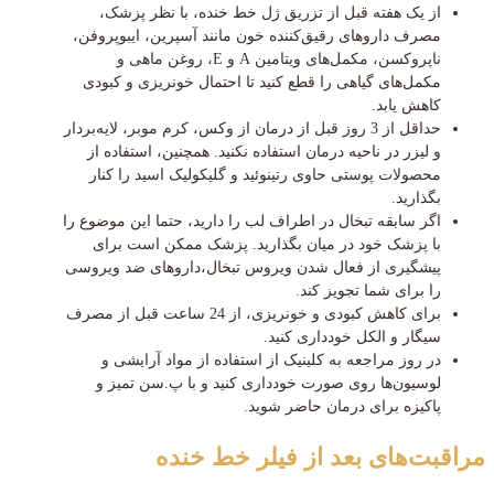
از یک هفته قبل از تزریق ژل خط خنده، با نظر پزشک،
مصرف داروهای رقیق‌کننده خون مانند آسپرین، ایبوپروفن،
ناپروکسن، مکمل‌های ویتامین A و E، روغن ماهی و
مکمل‌های گیاهی را قطع کنید تا احتمال خونریزی و کبودی
کاهش یابد.
حداقل از 3 روز قبل از درمان از وکس، کرم موبر، لایه‌بردار
و لیزر در ناحیه درمان استفاده نکنید. همچنین، استفاده از
محصولات پوستی حاوی رتینوئید و گلیکولیک اسید را کنار
بگذارید.
اگر سابقه تبخال در اطراف لب را دارید، حتما این موضوع را
با پزشک خود در میان بگذارید. پزشک ممکن است برای
پیشگیری از فعال شدن ویروس تبخال،داروهای ضد ویروسی
را برای شما تجویز کند.
برای کاهش کبودی و خونریزی، از 24 ساعت قبل از مصرف
سیگار و الکل خودداری کنید.
در روز مراجعه به کلینیک از استفاده از مواد آرایشی و
لوسیون‌ها روی صورت خودداری کنید و با پ.سن تمیز و
پاکیزه برای درمان حاضر شوید.
مراقبت‌های بعد از فیلر خط خنده