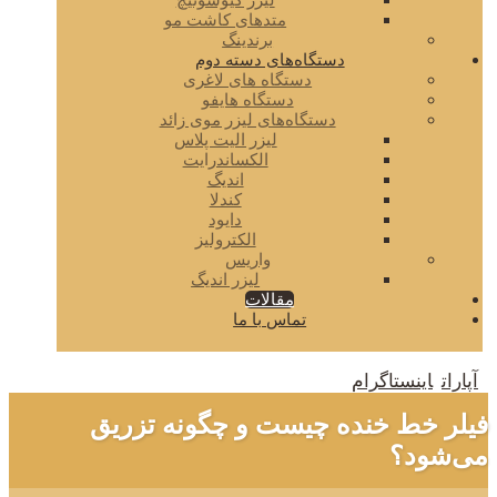
لیزر کیوسوئیچ
متدهای کاشت مو
برندینگ
دستگاه‌های دسته دوم
دستگاه های لاغری
دستگاه هایفو
دستگاه‌های لیزر موی زائد
لیزر الیت پلاس
الکساندرایت
اندیگ
کندلا
دایود
الکترولیز
واریس
لیزر اندیگ
مقالات
تماس با ما
آپارات
اینستاگرام
فیلر خط خنده چیست و چگونه تزریق
می‌شود؟