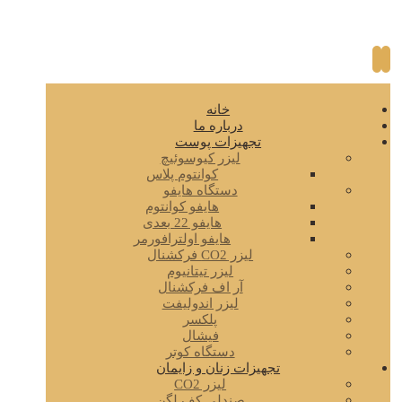
خانه
درباره ما
تجهیزات پوست
لیزر کیوسوئیچ
کوانتوم پلاس
دستگاه هایفو
هایفو کوانتوم
هایفو 22 بعدی
هایفو اولترافورمر
لیزر CO2 فرکشنال
لیزر تیتانیوم
آر اف فرکشنال
لیزر اندولیفت
پلکسر
فیشال
دستگاه کوتر
تجهیزات زنان و زایمان
لیزر CO2
صندلی کف لگن