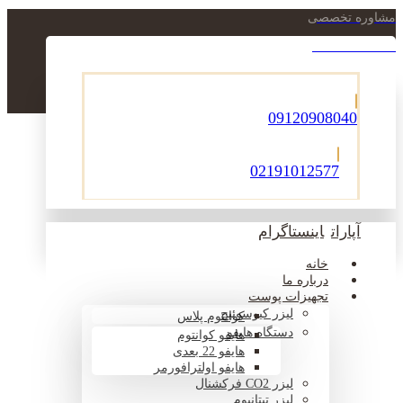
مشاوره تخصصی
021-22900756
09120908040
02191012577
آپارات
اینستاگرام
خانه
درباره ما
تجهیزات پوست
لیزر کیوسوئیچ
کوانتوم پلاس
دستگاه هایفو
هایفو کوانتوم
هایفو 22 بعدی
هایفو اولترافورمر
لیزر CO2 فرکشنال
لیزر تیتانیوم