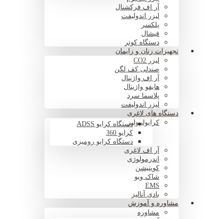
آر اف فرکشنال
لیزر اندولیفت
پلکسر
فیشال
دستگاه کوتر
تجهیزات زنان و زایمان
لیزر CO2
صندلی کف لگن
آر اف واژینال
هایفو واژینال
پلاسما سرد
لیزر اندولیفت
دستگاه های لاغری
کرایولیپولیز
دستگاه کرایو ADSS
کرایو 360
دستگاه کرایو رومیزی
آر اف لاغری
اندرمولوژی
کویتیشن
شاک ویو
EMS
بادی آنالیز
مشاوره و آموزش
مشاوره