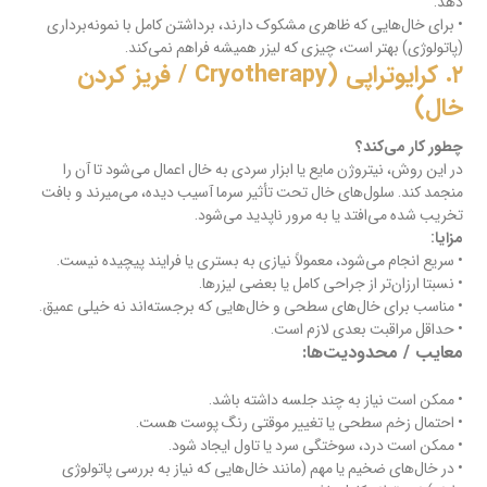
دهد.
• برای خال‌هایی که ظاهری مشکوک دارند، برداشتن کامل با نمونه‌برداری
(پاتولوژی) بهتر است، چیزی که لیزر همیشه فراهم نمی‌کند.
۲. کرایوتراپی (Cryotherapy / فریز کردن
خال)
چطور کار می‌کند؟
در این روش، نیتروژن مایع یا ابزار سردی به خال اعمال می‌شود تا آن را
منجمد کند. سلول‌های خال تحت تأثیر سرما آسیب دیده، می‌میرند و بافت
تخریب شده می‌افتد یا به مرور ناپدید می‌شود.
مزایا:
• سریع انجام می‌شود، معمولاً نیازی به بستری یا فرایند پیچیده نیست.
• نسبتا ارزان‌تر از جراحی کامل یا بعضی لیزرها.
• مناسب برای خال‌های سطحی و خال‌هایی که برجسته‌اند نه خیلی عمیق.
• حداقل مراقبت بعدی لازم است.
معایب / محدودیت‌ها:
• ممکن است نیاز به چند جلسه داشته باشد.
• احتمال زخم سطحی یا تغییر موقتی رنگ پوست هست.
• ممکن است درد، سوختگی سرد یا تاول ایجاد شود.
• در خال‌های ضخیم یا مهم (مانند خال‌هایی که نیاز به بررسی پاتولوژی