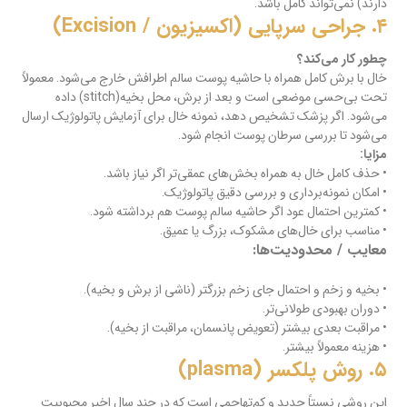
دارند) نمی‌تواند کامل باشد.
۴. جراحی سرپایی (اکسیزیون / Excision)
چطور کار می‌کند؟
خال با برش کامل همراه با حاشیه پوست سالم اطرافش خارج می‌شود. معمولاً
تحت بی‌حسی موضعی است و بعد از برش، محل بخیه(stitch) داده
می‌شود. اگر پزشک تشخیص دهد، نمونه خال برای آزمایش پاتولوژیک ارسال
می‌شود تا بررسی سرطان پوست انجام شود.
مزایا:
• حذف کامل خال به همراه بخش‌های عمقی‌تر اگر نیاز باشد.
• امکان نمونه‌برداری و بررسی دقیق پاتولوژیک.
• کمترین احتمال عود اگر حاشیه سالم پوست هم برداشته شود.
• مناسب برای خال‌های مشکوک، بزرگ یا عمیق.
معایب / محدودیت‌ها:
• بخیه و زخم و احتمال جای زخم بزرگتر (ناشی از برش و بخیه).
• دوران بهبودی طولانی‌تر.
• مراقبت بعدی بیشتر (تعویض پانسمان، مراقبت از بخیه).
• هزینه معمولاً بیشتر.
۵. روش پلکسر (plasma)
این روشی نسبتاً جدید و کم‌تهاجمی است که در چند سال اخیر محبوبیت