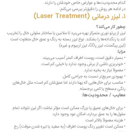
کدام محدودیت‌ها و عوارض خاص خودشان را دارند.
در ادامه هر روش را دقیق‌تر بررسی می‌کنم:
۱. لیزر درمانی (Laser Treatment)
چطور کار می‌کند؟
لیزر از پرتو نوری متمرکز بهره می‌برد تا ملانین یا ساختار سلولی خال را تخریب
کند یا رنگدانه‌ها را بشکند. نوع لیزر بسته به رنگ و عمق خال متفاوت است
(لیزر‌ پیگمنت‌، لیزر CO₂، لیزر اربیوم و غیره).
مزایا:
• بسیار دقیق است، پوست اطراف کمتر آسیب می‌بیند.
• خونریزی ناشی از برش وجود ندارد یا خیلی کم است.
• معمولاً نیاز به بخیه ندارد.
• بهبودی سریع‌تر نسبت به جراحی کامل.
• مناسب برای خال‌هایی که پهنا دارند اما عمق‌شان کم است؛ مثل خال‌های
رنگی مسطح یا کمی برجسته.
معایب / محدودیت‌ها:
• برای خال‌های عمیق یا بزرگ ممکن است مؤثر نباشد؛ اگر لیزر نتواند تمام
سلول‌ها را به عمق بردارد، امکان عود وجود دارد.
• هزینه معمولاً بالاتر است.
• ممکن است تغییر رنگ پوست اطراف (به سفید یا تیره شدن موقت) رخ