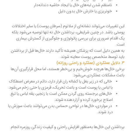
نامنظم شدن لبه‌های خال یا ایجاد حاشیه دندانه‌دار
خونریزی یا خارش خال بدون دلیل
این تغییرات می‌تواند نشانه‌ای از ملانوم (سرطان پوست) یا سایر اختلالات
پوستی باشد. در چنین شرایطی، برداشتن خال نه تنها توصیه می‌شود بلکه
یک اقدام ضروری برای بررسی پاتولوژی و جلوگیری از گسترش بیماری
است.
به همین دلیل است که پزشکان همیشه تأکید دارند خال‌ها قبل از برداشتن
باید توسط متخصص پوست معاینه شوند.
۳. دلایل عملکردی (عملکرد و راحتی روزانه)
برخی خال‌ها هرچند خوش‌خیم و بی‌خطر هستند، اما محل قرارگیری آن‌ها
باعث مشکلات عملکردی می‌شود:
خالی که در زیر بغل یا کشاله ران قرار دارد، دائم در معرض اصطکاک
با لباس یا پوست است و باعث تحریک، قرمزی یا حتی زخم می‌شود.
خال‌های برجسته روی گردن ممکن است با زنجیر، یقه لباس یا تیغ
اصلاح برخورد کرده و آزاردهنده شوند.
در مواردی، خال‌ها در نواحی حساس بدن می‌توانند باعث سوزش یا
درد شوند.
برداشتن این خال‌ها به‌منظور افزایش راحتی و کیفیت زندگی روزمره انجام