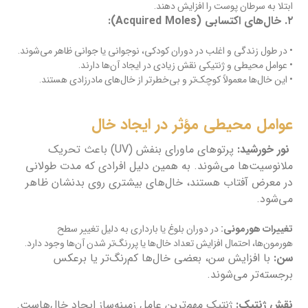
ابتلا به سرطان پوست را افزایش دهند.
۲. خال‌های اکتسابی (Acquired Moles):
• در طول زندگی و اغلب در دوران کودکی، نوجوانی یا جوانی ظاهر می‌شوند.
• عوامل محیطی و ژنتیکی نقش زیادی در ایجاد آن‌ها دارند.
• این خال‌ها معمولاً کوچک‌تر و بی‌خطرتر از خال‌های مادرزادی هستند.
عوامل محیطی مؤثر در ایجاد خال
نور خورشید:
پرتوهای ماورای بنفش (UV) باعث تحریک
ملانوسیت‌ها می‌شوند. به همین دلیل افرادی که مدت طولانی
در معرض آفتاب هستند، خال‌های بیشتری روی بدنشان ظاهر
می‌شود.
تغییرات هورمونی:
در دوران بلوغ یا بارداری به دلیل تغییر سطح
هورمون‌ها، احتمال افزایش تعداد خال‌ها یا پررنگ‌تر شدن آن‌ها وجود دارد.
سن:
با افزایش سن، بعضی خال‌ها کم‌رنگ‌تر یا برعکس
برجسته‌تر می‌شوند.
نقش ژنتیک:
ژنتیک مهم‌ترین عامل زمینه‌ساز ایجاد خال‌هاست.