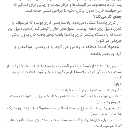
پیدا کرده، مخصوصاً در کلینیک‌ها و مراکز پوست و زیبایی برای کسانی که
می‌خواهند خال را بدون برش، بخیه یا جراحی سنتی حذف کنند.
چطور کار می‌کند؟
• از انرژی پلاسما استفاده می‌شود. پلاسما یعنی گازی یونیزه که می‌تواند با
کنترل دقیق روی سطح پوست‌، سلول‌های خال را تبخیر کند (سخن دقیق این
است که با دستگاه پلکسر انرژی پلاسما باعث تبخیر بافت خال بدون برش
فیزیکی می‌شود).
• معمولاً ابتدا منطقه بی‌حس می‌شود با بی‌حسی موضعی یا
کرم بی‌حس‌کننده.
• سپس با استفاده از دستگاه پلکسر قسمت برجسته یا هر قسمت خال که نیاز
است، تحت تأثیر انرژی پلاسما قرار می‌گیرد تا تبخیر شود یا بالاخره ناپدید
گردد.
مزایا:
• غیرجراحی است؛ یعنی برش و بخیه ندارد.
• احتمال عوارض جانبی کمتر است (کاهش خطر خونریزی و عفونت نسبت
به روش‌های باز).
• دوره بهبودی معمولاً سریع‌تر است (مثلاً پوست معمولاً ظرف چند روز به یک
هفته ترمیم می‌شود).
• مناسب برای خال‌های کوچک تا متوسط، مخصوصاً در چهره یا موقعیت‌هایی
که ظاهر مهم است.