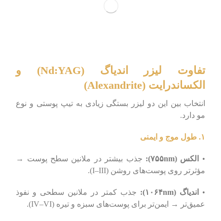
تفاوت لیزر اندیاگ (Nd:YAG) و
الکساندرایت (Alexandrite)
انتخاب بین این دو لیزر بستگی زیادی به تیپ پوستی و نوع
مو دارد.
۱. طول موج و ایمنی
•
الکس (۷۵۵nm):
جذب بیشتر در ملانین سطح پوست →
مؤثرتر روی پوست‌های روشن (I–III).
•
اندیاگ (۱۰۶۴nm):
جذب کمتر در ملانین سطحی و نفوذ
عمیق‌تر → ایمن‌تر برای پوست‌های سبزه و تیره (IV–VI).