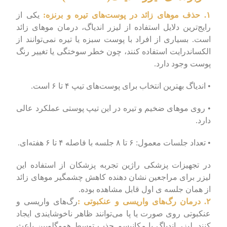
۱. حذف موهای زائد در پوست‌های تیره و برنزه:
یکی از
رایج‌ترین دلایل استفاده از لیزر اندیاگ، درمان موهای زائد
است. بسیاری از افراد با پوست سبزه یا تیره نمی‌توانند از
الکساندرایت استفاده کنند، چون خطر سوختگی یا تغییر رنگ
پوست وجود دارد.
• اندیاگ بهترین انتخاب برای پوست‌های تیپ ۴ تا ۶ است.
• روی موهای ضخیم و تیره در این تیپ پوستی عملکرد عالی
دارد.
• تعداد جلسات معمول: ۶ تا ۸ جلسه با فاصله ۴ تا ۶ هفته‌ای.
در تجهیزات پزشکی راژین تجربه پزشکان از استفاده این
لیزر برای مراجعین نشان دهنده کاهش چشمگیر موهای زائد
از همان جلسه ی اول قابل مشاهده بوده.
۲. درمان رگ‌های واریسی و عنکبوتی :
رگ‌های واریسی و
عنکبوتی روی صورت یا پا می‌توانند ظاهر ناخوشایندی ایجاد
کنند. لیزر اندیاگ با مکانیسم جذب توسط هموگلوبین باعث