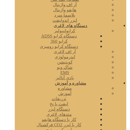
آر اف واژینال
هایفو واژینال
پلاسما سرد
لیزر اندولیفت
دستگاه های لاغری
کرایولیپولیز
دستگاه کرایو ADSS
کرایو 360
دستگاه کرایو رومیزی
آر اف لاغری
اندرمولوژی
کویتیشن
شاک ویو
EMS
بادی آنالیز
مشاوره و آموزش
مشاوره
آموزش
تزریقات
لیفت با نخ
دستگاه لیزر
متدهای لاغری
کار با دستگاه هایفو
کار با لیزر CO2 فرکشنال