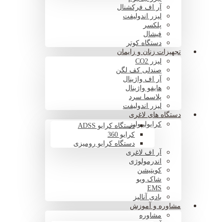
آر اف فرکشنال
لیزر اندولیفت
پلکسر
فیشال
دستگاه کوتر
تجهیزات زنان و زایمان
لیزر CO2
صندلی کف لگن
آر اف واژینال
هایفو واژینال
پلاسما سرد
لیزر اندولیفت
دستگاه های لاغری
کرایولیپولیز
دستگاه کرایو ADSS
کرایو 360
دستگاه کرایو رومیزی
آر اف لاغری
اندرمولوژی
کویتیشن
شاک ویو
EMS
بادی آنالیز
مشاوره و آموزش
مشاوره