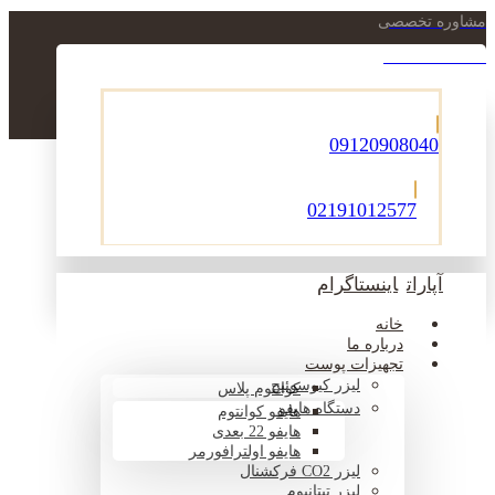
مشاوره تخصصی
021-22900756
09120908040
02191012577
آپارات
اینستاگرام
خانه
درباره ما
تجهیزات پوست
لیزر کیوسوئیچ
کوانتوم پلاس
دستگاه هایفو
هایفو کوانتوم
هایفو 22 بعدی
هایفو اولترافورمر
لیزر CO2 فرکشنال
لیزر تیتانیوم