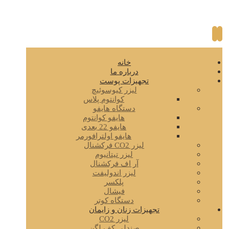
خانه
درباره ما
تجهیزات پوست
لیزر کیوسوئیچ
کوانتوم پلاس
دستگاه هایفو
هایفو کوانتوم
هایفو 22 بعدی
هایفو اولترافورمر
لیزر CO2 فرکشنال
لیزر تیتانیوم
آر اف فرکشنال
لیزر اندولیفت
پلکسر
فیشال
دستگاه کوتر
تجهیزات زنان و زایمان
لیزر CO2
صندلی کف لگن