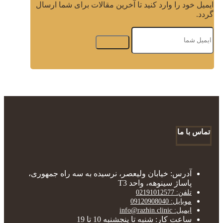
ایمیل خود را وارد کنید تا آخرین مقالات برای شما ارسال
گردد.
تماس با ما
آدرس: خیابان ولیعصر، نرسیده به سه راه جمهوری،
پاساژ سینوهه، واحد T3
تلفن: 02191012577
موبایل: 09120908040
ایمیل: info@razhin.clinic
ساعت کار: شنبه تا پنجشنبه 10 تا 19