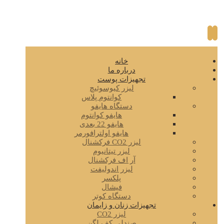
خانه
درباره ما
تجهیزات پوست
لیزر کیوسوئیچ
کوانتوم پلاس
دستگاه هایفو
هایفو کوانتوم
هایفو 22 بعدی
هایفو اولترافورمر
لیزر CO2 فرکشنال
لیزر تیتانیوم
آر اف فرکشنال
لیزر اندولیفت
پلکسر
فیشال
دستگاه کوتر
تجهیزات زنان و زایمان
لیزر CO2
صندلی کف لگن