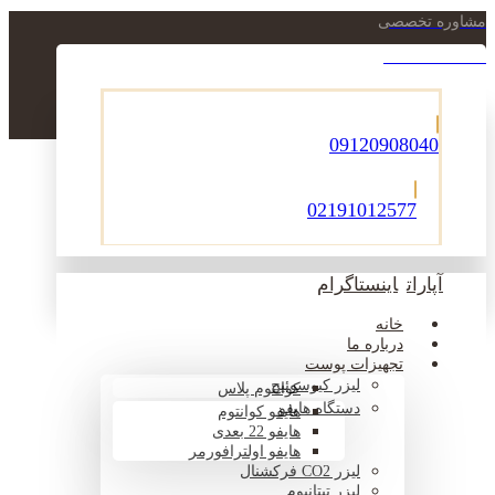
مشاوره تخصصی
021-22900756
09120908040
02191012577
آپارات
اینستاگرام
خانه
درباره ما
تجهیزات پوست
لیزر کیوسوئیچ
کوانتوم پلاس
دستگاه هایفو
هایفو کوانتوم
هایفو 22 بعدی
هایفو اولترافورمر
لیزر CO2 فرکشنال
لیزر تیتانیوم