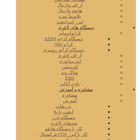
آر اف واژینال
هایفو واژینال
پلاسما سرد
لیزر اندولیفت
دستگاه های لاغری
کرایولیپولیز
دستگاه کرایو ADSS
کرایو 360
دستگاه کرایو رومیزی
آر اف لاغری
اندرمولوژی
کویتیشن
شاک ویو
EMS
بادی آنالیز
مشاوره و آموزش
مشاوره
آموزش
تزریقات
لیفت با نخ
دستگاه لیزر
متدهای لاغری
کار با دستگاه هایفو
کار با لیزر CO2 فرکشنال