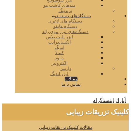
لیزر کیوسوئیچ
متدهای کاشت مو
برندینگ
دستگاه‌های دسته دوم
دستگاه های لاغری
دستگاه هایفو
دستگاه‌های لیزر موی زائد
لیزر الیت پلاس
الکساندرایت
اندیگ
کندلا
دایود
الکترولیز
واریس
لیزر اندیگ
مقالات
تماس با ما
آپارات
اینستاگرام
کلینیک تزریقات زیبایی
مقالات
کلینیک تزریقات زیبایی