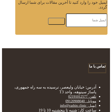
ایمیل خود را وارد کنید تا آخرین مقالات برای شما ارسال
گردد.
تماس با ما
آدرس: خیابان ولیعصر، نرسیده به سه راه جمهوری،
پاساژ سینوهه، واحد T3
تلفن: 02191012577
موبایل: 09120908040
ایمیل: info@razhin.clinic
ساعت کار: شنبه تا پنجشنبه 10 تا 19