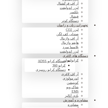
آر اف فرکشنال
لیزر اندولیفت
پلکسر
فیشال
دستگاه کوتر
تجهیزات زنان و زایمان
لیزر CO2
صندلی کف لگن
آر اف واژینال
هایفو واژینال
پلاسما سرد
لیزر اندولیفت
دستگاه های لاغری
کرایولیپولیز
دستگاه کرایو ADSS
کرایو 360
دستگاه کرایو رومیزی
آر اف لاغری
اندرمولوژی
کویتیشن
شاک ویو
EMS
بادی آنالیز
مشاوره و آموزش
مشاوره