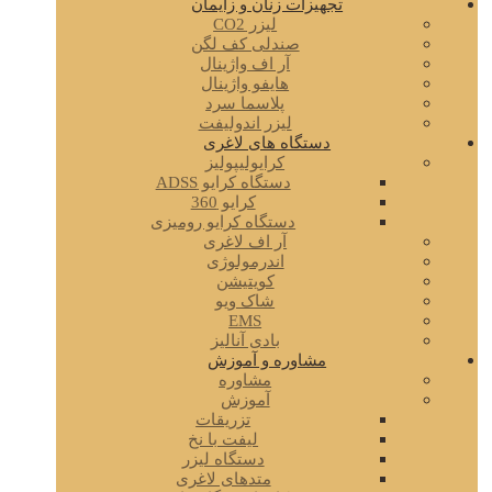
تجهیزات زنان و زایمان
لیزر CO2
صندلی کف لگن
آر اف واژینال
هایفو واژینال
پلاسما سرد
لیزر اندولیفت
دستگاه های لاغری
کرایولیپولیز
دستگاه کرایو ADSS
کرایو 360
دستگاه کرایو رومیزی
آر اف لاغری
اندرمولوژی
کویتیشن
شاک ویو
EMS
بادی آنالیز
مشاوره و آموزش
مشاوره
آموزش
تزریقات
لیفت با نخ
دستگاه لیزر
متدهای لاغری