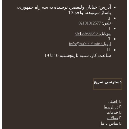
آدرس: خیابان ولیعصر، نرسیده به سه راه جمهوری،
پاساژ سینوهه، واحد T3
تلفن: 02191012577
موبایل: 09120908040
ایمیل: info@razhin.clinic
ساعت کار: شنبه تا پنجشنبه 10 تا 19
دسترسی سریع
اصلی
درباره ما
خدمات
مقالات
تماس با ما