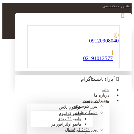
مشاوره تخصصی
021-22900756
09120908040
02191012577
آپارات
اینستاگرام
خانه
درباره ما
تجهیزات پوست
لیزر کیوسوئیچ
کوانتوم پلاس
دستگاه هایفو
هایفو کوانتوم
هایفو 22 بعدی
هایفو اولترافورمر
لیزر CO2 فرکشنال