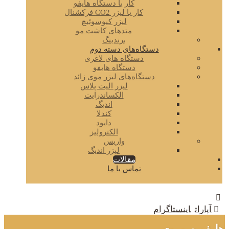
کار با دستگاه هایفو
کار با لیزر CO2 فرکشنال
لیزر کیوسوئیچ
متدهای کاشت مو
برندینگ
دستگاه‌های دسته دوم
دستگاه های لاغری
دستگاه هایفو
دستگاه‌های لیزر موی زائد
لیزر الیت پلاس
الکساندرایت
اندیگ
کندلا
دایود
الکترولیز
واریس
لیزر اندیگ
مقالات
تماس با ما
آپارات
اینستاگرام