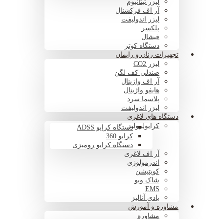
لیزر تیتانیوم
آر اف فرکشنال
لیزر اندولیفت
پلکسر
فیشال
دستگاه کوتر
تجهیزات زنان و زایمان
لیزر CO2
صندلی کف لگن
آر اف واژینال
هایفو واژینال
پلاسما سرد
لیزر اندولیفت
دستگاه های لاغری
کرایولیپولیز
دستگاه کرایو ADSS
کرایو 360
دستگاه کرایو رومیزی
آر اف لاغری
اندرمولوژی
کویتیشن
شاک ویو
EMS
بادی آنالیز
مشاوره و آموزش
مشاوره