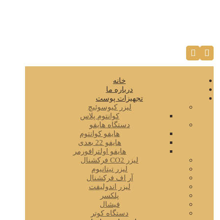
خانه
درباره ما
تجهیزات پوست
لیزر کیوسوئیچ
کوانتوم پلاس
دستگاه هایفو
هایفو کوانتوم
هایفو 22 بعدی
هایفو اولترافورمر
لیزر CO2 فرکشنال
لیزر تیتانیوم
آر اف فرکشنال
لیزر اندولیفت
پلکسر
فیشال
دستگاه کوتر