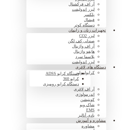
آر اف فرکشنال
لیزر اندولیفت
پلکسر
فیشال
دستگاه کوتر
تجهیزات زنان و زایمان
لیزر CO2
صندلی کف لگن
آر اف واژینال
هایفو واژینال
پلاسما سرد
لیزر اندولیفت
دستگاه های لاغری
کرایولیپولیز
دستگاه کرایو ADSS
کرایو 360
دستگاه کرایو رومیزی
آر اف لاغری
اندرمولوژی
کویتیشن
شاک ویو
EMS
بادی آنالیز
مشاوره و آموزش
مشاوره