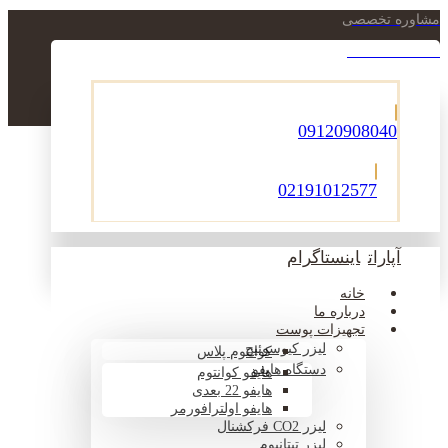
مشاوره تخصصی
021-22900756
09120908040
02191012577
آپارات
اینستاگرام
خانه
درباره ما
تجهیزات پوست
لیزر کیوسوئیچ
کوانتوم پلاس
دستگاه هایفو
هایفو کوانتوم
هایفو 22 بعدی
هایفو اولترافورمر
لیزر CO2 فرکشنال
لیزر تیتانیوم