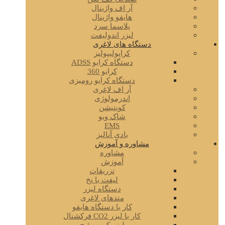
آر اف واژینال
هایفو واژینال
پلاسما سرد
لیزر اندولیفت
دستگاه های لاغری
کرایولیپولیز
دستگاه کرایو ADSS
کرایو 360
دستگاه کرایو رومیزی
آر اف لاغری
اندرمولوژی
کویتیشن
شاک ویو
EMS
بادی آنالیز
مشاوره و آموزش
مشاوره
آموزش
تزریقات
لیفت با نخ
دستگاه لیزر
متدهای لاغری
کار با دستگاه هایفو
کار با لیزر CO2 فرکشنال