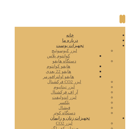
خانه
درباره ما
تجهیزات پوست
لیزر کیوسوئیچ
کوانتوم پلاس
دستگاه هایفو
هایفو کوانتوم
هایفو 22 بعدی
هایفو اولترافورمر
لیزر CO2 فرکشنال
لیزر تیتانیوم
آر اف فرکشنال
لیزر اندولیفت
پلکسر
فیشال
دستگاه کوتر
تجهیزات زنان و زایمان
لیزر CO2
صندلی کف لگن