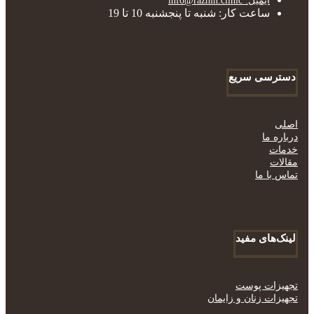
ایمیل: info@razhin.clinic
ساعت کار: شنبه تا پنجشنبه 10 تا 19
دسترسی سریع
اصلی
درباره ما
خدمات
مقالات
تماس با ما
لینک‌های مفید
تجهیزات پوست
تجهیزات زنان و زایمان