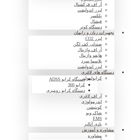
آر اف فرکشنال
لیزر اندولیفت
پلکسر
فیشال
دستگاه کوتر
تجهیزات زنان و زایمان
لیزر CO2
صندلی کف لگن
آر اف واژینال
هایفو واژینال
پلاسما سرد
لیزر اندولیفت
دستگاه های لاغری
کرایولیپولیز
دستگاه کرایو ADSS
کرایو 360
دستگاه کرایو رومیزی
آر اف لاغری
اندرمولوژی
کویتیشن
شاک ویو
EMS
بادی آنالیز
مشاوره و آموزش
مشاوره