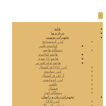
خانه
درباره ما
تجهیزات پوست
لیزر کیوسوئیچ
کوانتوم پلاس
دستگاه هایفو
هایفو کوانتوم
هایفو 22 بعدی
هایفو اولترافورمر
لیزر CO2 فرکشنال
لیزر تیتانیوم
آر اف فرکشنال
لیزر اندولیفت
پلکسر
فیشال
دستگاه کوتر
تجهیزات زنان و زایمان
لیزر CO2
صندلی کف لگن