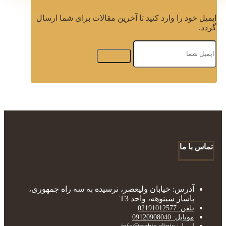
ایمیل خود را وارد کنید تا آخرین مقالات برای شما ارسال
گردد.
تماس با ما
آدرس: خیابان ولیعصر، نرسیده به سه راه جمهوری،
پاساژ سینوهه، واحد T3
تلفن: 02191012577
موبایل: 09120908040