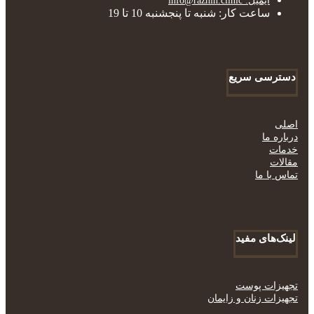
ایمیل: info@razhin.clinic
ساعت کار: شنبه تا پنجشنبه 10 تا 19
دسترسی سریع
اصلی
درباره ما
خدمات
مقالات
تماس با ما
لینک‌های مفید
تجهیزات پوست
تجهیزات زنان و زایمان