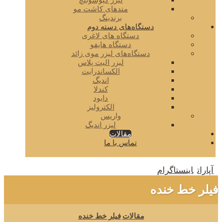
لیزر کیوسوئیچ
متدهای کاشت مو
برندینگ
دستگاه‌های دسته دوم
دستگاه های لاغری
دستگاه هایفو
دستگاه‌های لیزر موی زائد
لیزر الیت پلاس
الکساندرایت
اندیگ
کندلا
دایود
الکترولیز
واریس
لیزر اندیگ
مقالات
تماس با ما
آپارات
اینستاگرام
فیلر خط خنده
مقالات
فیلر خط خنده