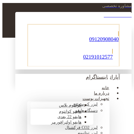
مشاوره تخصصی
021-22900756
09120908040
02191012577
آپارات
اینستاگرام
خانه
درباره ما
تجهیزات پوست
لیزر کیوسوئیچ
کوانتوم پلاس
دستگاه هایفو
هایفو کوانتوم
هایفو 22 بعدی
هایفو اولترافورمر
لیزر CO2 فرکشنال
لیزر تیتانیوم