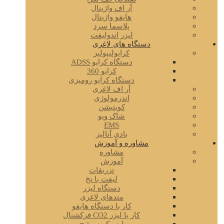
آر اف واژینال
هایفو واژینال
پلاسما سرد
لیزر اندولیفت
دستگاه های لاغری
کرایولیپولیز
دستگاه کرایو ADSS
کرایو 360
دستگاه کرایو رومیزی
آر اف لاغری
اندرمولوژی
کویتیشن
شاک ویو
EMS
بادی آنالیز
مشاوره و آموزش
مشاوره
آموزش
تزریقات
لیفت با نخ
دستگاه لیزر
متدهای لاغری
کار با دستگاه هایفو
کار با لیزر CO2 فرکشنال