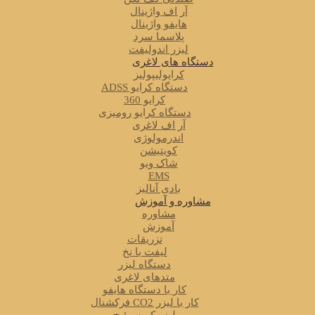
آر اف واژینال
هایفو واژینال
پلاسما سرد
لیزر اندولیفت
دستگاه های لاغری
کرایولیپولیز
دستگاه کرایو ADSS
کرایو 360
دستگاه کرایو رومیزی
آر اف لاغری
اندرمولوژی
کویتیشن
شاک ویو
EMS
بادی آنالیز
مشاوره و آموزش
مشاوره
آموزش
تزریقات
لیفت با نخ
دستگاه لیزر
متدهای لاغری
کار با دستگاه هایفو
کار با لیزر CO2 فرکشنال