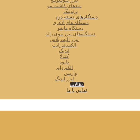
لیزر کیوسوئیچ
متدهای کاشت مو
برندینگ
دستگاه‌های دسته دوم
دستگاه های لاغری
دستگاه هایفو
دستگاه‌های لیزر موی زائد
لیزر الیت پلاس
الکساندرایت
اندیگ
کندلا
دایود
الکترولیز
واریس
لیزر اندیگ
مقالات
تماس با ما