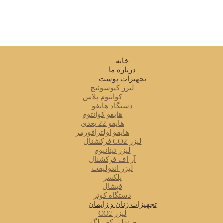
خانه
درباره ما
تجهیزات پوست
لیزر کیوسوئیچ
کوانتوم پلاس
دستگاه هایفو
هایفو کوانتوم
هایفو 22 بعدی
هایفو اولترافورمر
لیزر CO2 فرکشنال
لیزر تیتانیوم
آر اف فرکشنال
لیزر اندولیفت
پلکسر
فیشال
دستگاه کوتر
تجهیزات زنان و زایمان
لیزر CO2
صندلی کف لگن