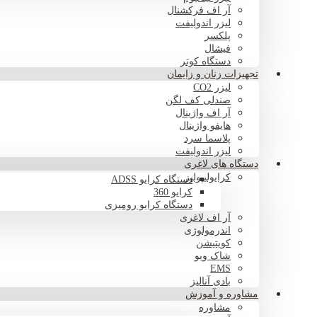
آر اف فرکشنال
لیزر اندولیفت
پلکسر
فیشال
دستگاه کوتر
تجهیزات زنان و زایمان
لیزر CO2
صندلی کف لگن
آر اف واژینال
هایفو واژینال
پلاسما سرد
لیزر اندولیفت
دستگاه های لاغری
کرایولیپولیز
دستگاه کرایو ADSS
کرایو 360
دستگاه کرایو رومیزی
آر اف لاغری
اندرمولوژی
کویتیشن
شاک ویو
EMS
بادی آنالیز
مشاوره و آموزش
مشاوره