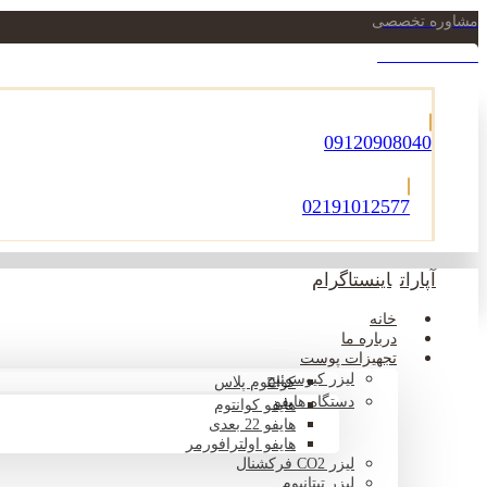
مشاوره تخصصی
021-22900756
09120908040
02191012577
آپارات
اینستاگرام
خانه
درباره ما
تجهیزات پوست
لیزر کیوسوئیچ
کوانتوم پلاس
دستگاه هایفو
هایفو کوانتوم
هایفو 22 بعدی
هایفو اولترافورمر
لیزر CO2 فرکشنال
لیزر تیتانیوم