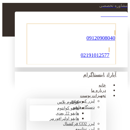
مشاوره تخصصی
021-22900756
09120908040
02191012577
آپارات
اینستاگرام
خانه
درباره ما
تجهیزات پوست
لیزر کیوسوئیچ
کوانتوم پلاس
دستگاه هایفو
هایفو کوانتوم
هایفو 22 بعدی
هایفو اولترافورمر
لیزر CO2 فرکشنال
لیزر تیتانیوم