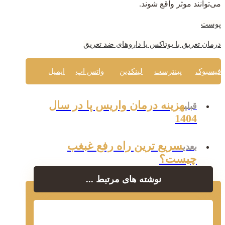
می‌توانند موثر واقع شوند.
پوست
درمان تعریق با بوتاکس یا داروهای ضد تعریق
فیسبوک
پینترست
لینکدین
واتس اپ
ایمیل
هزینه درمان واریس پا در سال
قبلی
1404
سریع ترین راه رفع غبغب
بعدی
چیست؟
نوشته های مرتبط ...