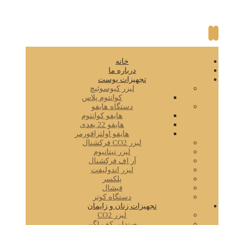
خانه
درباره ما
تجهیزات پوست
لیزر کیوسوئیچ
کوانتوم پلاس
دستگاه هایفو
هایفو کوانتوم
هایفو 22 بعدی
هایفو اولترافورمر
لیزر CO2 فرکشنال
لیزر تیتانیوم
آر اف فرکشنال
لیزر اندولیفت
پلکسر
فیشال
دستگاه کوتر
تجهیزات زنان و زایمان
لیزر CO2
صندلی کف لگن