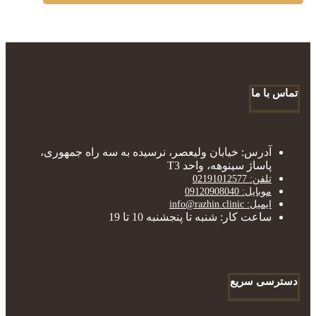
تماس با ما
آدرس: خیابان ولیعصر، نرسیده به سه راه جمهوری،
پاساژ سینوهه، واحد T3
تلفن: 02191012577
موبایل: 09120908040
ایمیل: info@razhin.clinic
ساعت کار: شنبه تا پنجشنبه 10 تا 19
دسترسی سریع