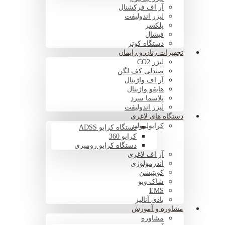
آر اف فرکشنال
لیزر اندولیفت
پلکسر
فیشال
دستگاه کوتر
تجهیزات زنان و زایمان
لیزر CO2
صندلی کف لگن
آر اف واژینال
هایفو واژینال
پلاسما سرد
لیزر اندولیفت
دستگاه های لاغری
کرایولیپولیز
دستگاه کرایو ADSS
کرایو 360
دستگاه کرایو رومیزی
آر اف لاغری
اندرمولوژی
کویتیشن
شاک ویو
EMS
بادی آنالیز
مشاوره و آموزش
مشاوره