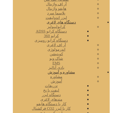
آر اف واژینال
هایفو واژینال
پلاسما سرد
لیزر اندولیفت
دستگاه های لاغری
کرایولیپولیز
دستگاه کرایو ADSS
کرایو 360
دستگاه کرایو رومیزی
آر اف لاغری
اندرمولوژی
کویتیشن
شاک ویو
EMS
بادی آنالیز
مشاوره و آموزش
مشاوره
آموزش
تزریقات
لیفت با نخ
دستگاه لیزر
متدهای لاغری
کار با دستگاه هایفو
کار با لیزر CO2 فرکشنال