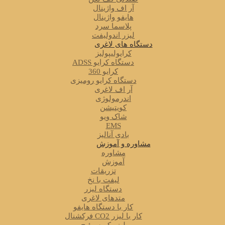
آر اف واژینال
هایفو واژینال
پلاسما سرد
لیزر اندولیفت
دستگاه های لاغری
کرایولیپولیز
دستگاه کرایو ADSS
کرایو 360
دستگاه کرایو رومیزی
آر اف لاغری
اندرمولوژی
کویتیشن
شاک ویو
EMS
بادی آنالیز
مشاوره و آموزش
مشاوره
آموزش
تزریقات
لیفت با نخ
دستگاه لیزر
متدهای لاغری
کار با دستگاه هایفو
کار با لیزر CO2 فرکشنال