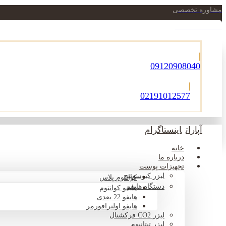
مشاوره تخصصی
021-22900756
09120908040
02191012577
آپارات
اینستاگرام
خانه
درباره ما
تجهیزات پوست
لیزر کیوسوئیچ
کوانتوم پلاس
دستگاه هایفو
هایفو کوانتوم
هایفو 22 بعدی
هایفو اولترافورمر
لیزر CO2 فرکشنال
لیزر تیتانیوم