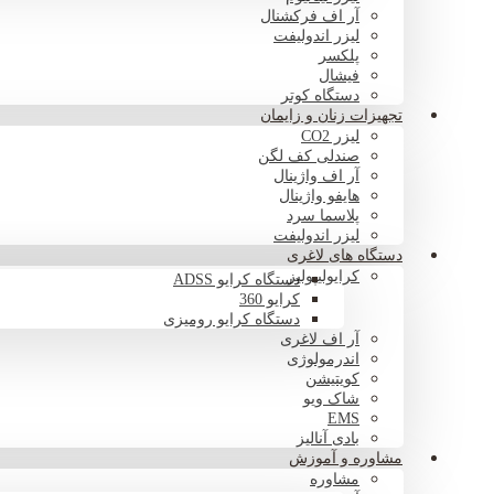
آر اف فرکشنال
لیزر اندولیفت
پلکسر
فیشال
دستگاه کوتر
تجهیزات زنان و زایمان
لیزر CO2
صندلی کف لگن
آر اف واژینال
هایفو واژینال
پلاسما سرد
لیزر اندولیفت
دستگاه های لاغری
کرایولیپولیز
دستگاه کرایو ADSS
کرایو 360
دستگاه کرایو رومیزی
آر اف لاغری
اندرمولوژی
کویتیشن
شاک ویو
EMS
بادی آنالیز
مشاوره و آموزش
مشاوره