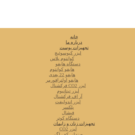
خانه
درباره ما
تجهیزات پوست
لیزر کیوسوئیچ
کوانتوم پلاس
دستگاه هایفو
هایفو کوانتوم
هایفو 22 بعدی
هایفو اولترافورمر
لیزر CO2 فرکشنال
لیزر تیتانیوم
آر اف فرکشنال
لیزر اندولیفت
پلکسر
فیشال
دستگاه کوتر
تجهیزات زنان و زایمان
لیزر CO2
صندلی کف لگن