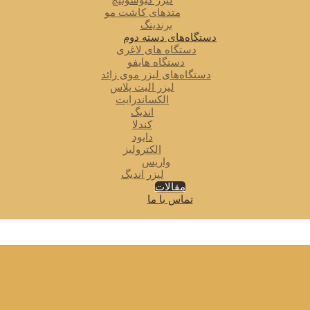
لیزر کیوسوئیچ
متدهای کاشت مو
برندینگ
دستگاه‌های دسته دوم
دستگاه های لاغری
دستگاه هایفو
دستگاه‌های لیزر موی زائد
لیزر الیت پلاس
الکساندرایت
اندیگ
کندلا
دایود
الکترولیز
واریس
لیزر اندیگ
مقالات
تماس با ما