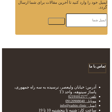
ایمیل خود را وارد کنید تا آخرین مقالات برای شما ارسال
گردد.
تماس با ما
آدرس: خیابان ولیعصر، نرسیده به سه راه جمهوری،
پاساژ سینوهه، واحد T3
تلفن: 02191012577
موبایل: 09120908040
ایمیل: info@razhin.clinic
ساعت کار: شنبه تا پنجشنبه 10 تا 19