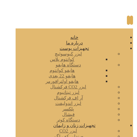
خانه
درباره ما
تجهیزات پوست
لیزر کیوسوئیچ
کوانتوم پلاس
دستگاه هایفو
هایفو کوانتوم
هایفو 22 بعدی
هایفو اولترافورمر
لیزر CO2 فرکشنال
لیزر تیتانیوم
آر اف فرکشنال
لیزر اندولیفت
پلکسر
فیشال
دستگاه کوتر
تجهیزات زنان و زایمان
لیزر CO2
صندلی کف لگن