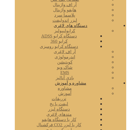
آر اف واژینال
هایفو واژینال
پلاسما سرد
لیزر اندولیفت
دستگاه های لاغری
کرایولیپولیز
دستگاه کرایو ADSS
کرایو 360
دستگاه کرایو رومیزی
آر اف لاغری
اندرمولوژی
کویتیشن
شاک ویو
EMS
بادی آنالیز
مشاوره و آموزش
مشاوره
آموزش
تزریقات
لیفت با نخ
دستگاه لیزر
متدهای لاغری
کار با دستگاه هایفو
کار با لیزر CO2 فرکشنال