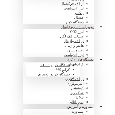
آر اف فرکشنال
لیزر اندولیفت
پلکسر
فیشال
دستگاه کوتر
تجهیزات زنان و زایمان
لیزر CO2
صندلی کف لگن
آر اف واژینال
هایفو واژینال
پلاسما سرد
لیزر اندولیفت
دستگاه های لاغری
کرایولیپولیز
دستگاه کرایو ADSS
کرایو 360
دستگاه کرایو رومیزی
آر اف لاغری
اندرمولوژی
کویتیشن
شاک ویو
EMS
بادی آنالیز
مشاوره و آموزش
مشاوره