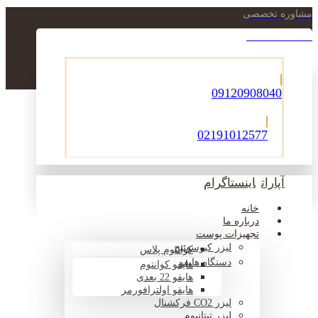
مشاوره تخصصی
021-22900756
09120908040
02191012577
آپارات
اینستاگرام
خانه
درباره ما
تجهیزات پوست
لیزر کیوسوئیچ
کوانتوم پلاس
دستگاه هایفو
هایفو کوانتوم
هایفو 22 بعدی
هایفو اولترافورمر
لیزر CO2 فرکشنال
لیزر تیتانیوم