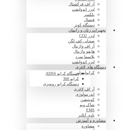
آر اف فرکشنال
لیزر اندولیفت
پلکسر
فیشال
دستگاه کوتر
تجهیزات زنان و زایمان
لیزر CO2
صندلی کف لگن
آر اف واژینال
هایفو واژینال
پلاسما سرد
لیزر اندولیفت
دستگاه های لاغری
کرایولیپولیز
دستگاه کرایو ADSS
کرایو 360
دستگاه کرایو رومیزی
آر اف لاغری
اندرمولوژی
کویتیشن
شاک ویو
EMS
بادی آنالیز
مشاوره و آموزش
مشاوره