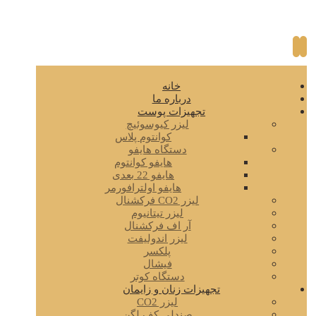
خانه
درباره ما
تجهیزات پوست
لیزر کیوسوئیچ
کوانتوم پلاس
دستگاه هایفو
هایفو کوانتوم
هایفو 22 بعدی
هایفو اولترافورمر
لیزر CO2 فرکشنال
لیزر تیتانیوم
آر اف فرکشنال
لیزر اندولیفت
پلکسر
فیشال
دستگاه کوتر
تجهیزات زنان و زایمان
لیزر CO2
صندلی کف لگن