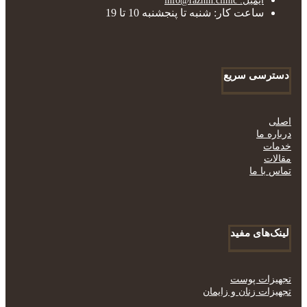
ایمیل: info@razhin.clinic
ساعت کار: شنبه تا پنجشنبه 10 تا 19
دسترسی سریع
اصلی
درباره ما
خدمات
مقالات
تماس با ما
لینک‌های مفید
تجهیزات پوست
تجهیزات زنان و زایمان