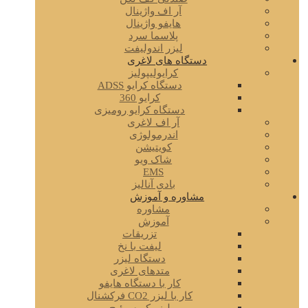
آر اف واژینال
هایفو واژینال
پلاسما سرد
لیزر اندولیفت
دستگاه های لاغری
کرایولیپولیز
دستگاه کرایو ADSS
کرایو 360
دستگاه کرایو رومیزی
آر اف لاغری
اندرمولوژی
کویتیشن
شاک ویو
EMS
بادی آنالیز
مشاوره و آموزش
مشاوره
آموزش
تزریقات
لیفت با نخ
دستگاه لیزر
متدهای لاغری
کار با دستگاه هایفو
کار با لیزر CO2 فرکشنال