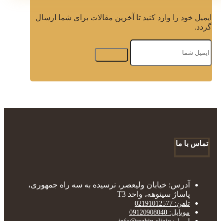
ایمیل خود را وارد کنید تا آخرین مقالات برای شما ارسال
گردد.
تماس با ما
آدرس: خیابان ولیعصر، نرسیده به سه راه جمهوری،
پاساژ سینوهه، واحد T3
تلفن: 02191012577
موبایل: 09120908040