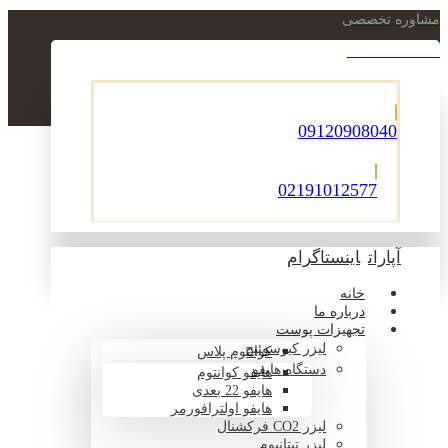
مشاوره تخصصی
021-22900756
09120908040
02191012577
آپارات
اینستاگرام
خانه
درباره ما
تجهیزات پوست
لیزر کیوسوئیچ
کوانتوم پلاس
دستگاه هایفو
هایفو کوانتوم
هایفو 22 بعدی
هایفو اولترافورمر
لیزر CO2 فرکشنال
لیزر تیتانیوم