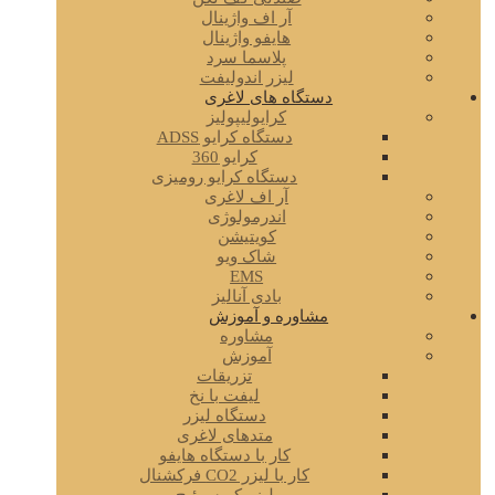
آر اف واژینال
هایفو واژینال
پلاسما سرد
لیزر اندولیفت
دستگاه های لاغری
کرایولیپولیز
دستگاه کرایو ADSS
کرایو 360
دستگاه کرایو رومیزی
آر اف لاغری
اندرمولوژی
کویتیشن
شاک ویو
EMS
بادی آنالیز
مشاوره و آموزش
مشاوره
آموزش
تزریقات
لیفت با نخ
دستگاه لیزر
متدهای لاغری
کار با دستگاه هایفو
کار با لیزر CO2 فرکشنال