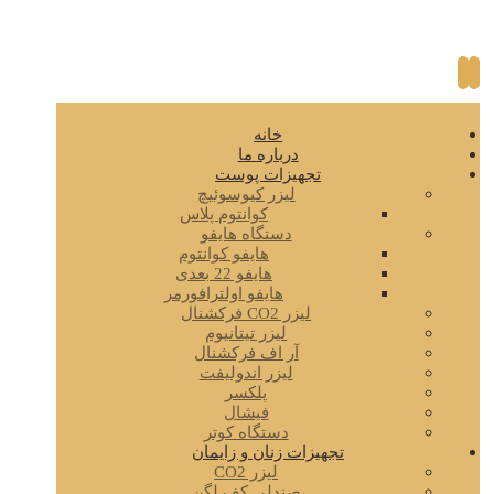
خانه
درباره ما
تجهیزات پوست
لیزر کیوسوئیچ
کوانتوم پلاس
دستگاه هایفو
هایفو کوانتوم
هایفو 22 بعدی
هایفو اولترافورمر
لیزر CO2 فرکشنال
لیزر تیتانیوم
آر اف فرکشنال
لیزر اندولیفت
پلکسر
فیشال
دستگاه کوتر
تجهیزات زنان و زایمان
لیزر CO2
صندلی کف لگن