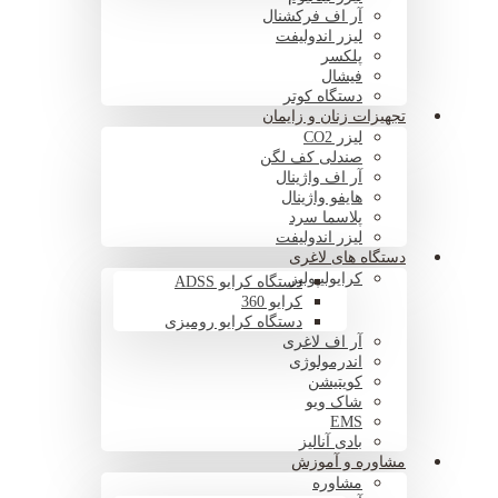
آر اف فرکشنال
لیزر اندولیفت
پلکسر
فیشال
دستگاه کوتر
تجهیزات زنان و زایمان
لیزر CO2
صندلی کف لگن
آر اف واژینال
هایفو واژینال
پلاسما سرد
لیزر اندولیفت
دستگاه های لاغری
کرایولیپولیز
دستگاه کرایو ADSS
کرایو 360
دستگاه کرایو رومیزی
آر اف لاغری
اندرمولوژی
کویتیشن
شاک ویو
EMS
بادی آنالیز
مشاوره و آموزش
مشاوره