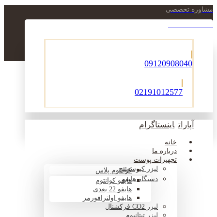
مشاوره تخصصی
021-22900756
09120908040
02191012577
آپارات
اینستاگرام
خانه
درباره ما
تجهیزات پوست
لیزر کیوسوئیچ
کوانتوم پلاس
دستگاه هایفو
هایفو کوانتوم
هایفو 22 بعدی
هایفو اولترافورمر
لیزر CO2 فرکشنال
لیزر تیتانیوم