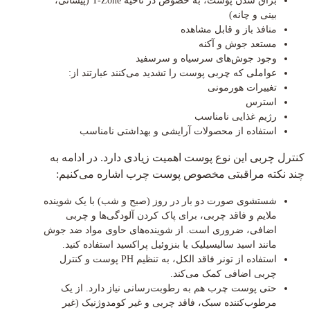
براق شدن پوست، به خصوص در ناحیه T-Zone (پیشانی،
بینی و چانه)
منافذ باز و قابل مشاهده
مستعد جوش و آکنه
وجود جوش‌های سرسیاه و سرسفید
عواملی که چربی پوست را تشدید می‌کنند عبارتند از:
تغییرات هورمونی
استرس
رژیم غذایی نامناسب
استفاده از محصولات آرایشی و بهداشتی نامناسب
کنترل چربی این نوع پوست اهمیت زیادی دارد. در ادامه به
چند نکته مراقبتی مخصوص پوست چرب اشاره می‌کنیم:
شستشوی صورت دو بار در روز (صبح و شب) با یک شوینده
ملایم و فاقد چربی، برای پاک کردن آلودگی‌ها و چربی
اضافی، ضروری است. از شوینده‌های حاوی مواد ضد جوش
مانند اسید سالیسیلیک یا بنزوئیل پراکسید استفاده کنید.
استفاده از تونر فاقد الکل، به تنظیم PH پوست و کنترل
چربی اضافی کمک می‌کند.
حتی پوست چرب هم به رطوبت‌رسانی نیاز دارد. از یک
مرطوب‌کننده سبک، فاقد چربی و غیر کومدوژنیک (غیر