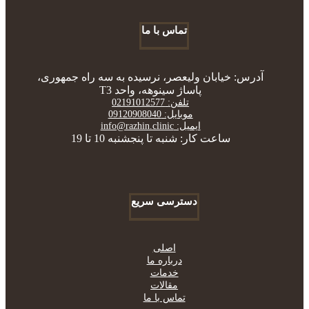
تماس با ما
آدرس: خیابان ولیعصر، نرسیده به سه راه جمهوری،
پاساژ سینوهه، واحد T3
تلفن: 02191012577
موبایل: 09120908040
ایمیل: info@razhin.clinic
ساعت کار: شنبه تا پنجشنبه 10 تا 19
دسترسی سریع
اصلی
درباره ما
خدمات
مقالات
تماس با ما