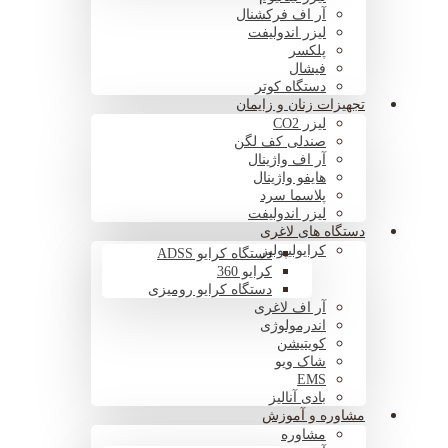
آر اف فرکشنال
لیزر اندولیفت
پلکسر
فیشال
دستگاه کوتر
تجهیزات زنان و زایمان
لیزر CO2
صندلی کف لگن
آر اف واژینال
هایفو واژینال
پلاسما سرد
لیزر اندولیفت
دستگاه های لاغری
کرایولیپولیز
دستگاه کرایو ADSS
کرایو 360
دستگاه کرایو رومیزی
آر اف لاغری
اندرمولوژی
کویتیشن
شاک ویو
EMS
بادی آنالیز
مشاوره و آموزش
مشاوره