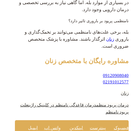
در بسیاری از موارد بله. اما گاهی نیاز به بررسی تخصصی و
درمان دارویی وجود دارد.
نامنظمی پریود بر باروری تاثیر دارد؟
بله، برخی علت‌های نامنظمی می‌توانند بر تخمک‌گذاری و
باروری
اثرگذار باشند. مشاوره با پزشک متخصص
زنان
ضروری است.
مشاوره رایگان
با متخصص زنان
09120908040
02191012577
زنان
درمان پریود منظم
درمان قاعدگی نامنظم در کلینیک راژین
علت
پریود نامنظم
فیسبوک
پینترست
لینکدین
واتس اپ
ایمیل