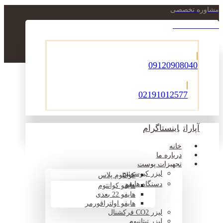
مشاوره تخصصی
021-22900756
09120908040
02191012577
آپارات
اینستاگرام
خانه
درباره ما
تجهیزات پوست
لیزر کیوسوئیچ
کوانتوم پلاس
دستگاه هایفو
هایفو کوانتوم
هایفو 22 بعدی
هایفو اولترافورمر
لیزر CO2 فرکشنال
لیزر تیتانیوم