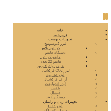
خانه
درباره ما
تجهیزات پوست
لیزر کیوسوئیچ
کوانتوم پلاس
دستگاه هایفو
هایفو کوانتوم
هایفو 22 بعدی
هایفو اولترافورمر
لیزر CO2 فرکشنال
لیزر تیتانیوم
آر اف فرکشنال
لیزر اندولیفت
پلکسر
فیشال
دستگاه کوتر
تجهیزات زنان و زایمان
لیزر CO2
صندلی کف لگن