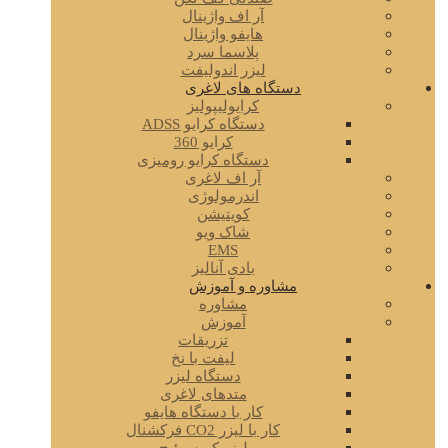
آر اف واژینال
هایفو واژینال
پلاسما سرد
لیزر اندولیفت
دستگاه های لاغری
کرایولیپولیز
دستگاه کرایو ADSS
کرایو 360
دستگاه کرایو رومیزی
آر اف لاغری
اندرمولوژی
کویتیشن
شاک ویو
EMS
بادی آنالیز
مشاوره و آموزش
مشاوره
آموزش
تزریقات
لیفت با نخ
دستگاه لیزر
متدهای لاغری
کار با دستگاه هایفو
کار با لیزر CO2 فرکشنال