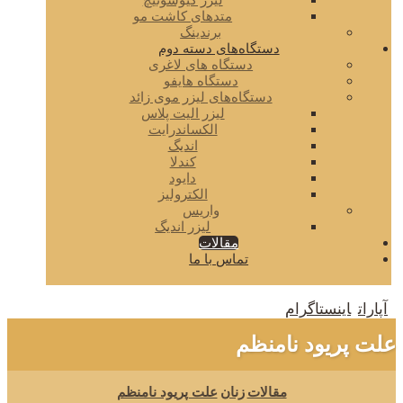
لیزر کیوسوئیچ
متدهای کاشت مو
برندینگ
دستگاه‌های دسته دوم
دستگاه های لاغری
دستگاه هایفو
دستگاه‌های لیزر موی زائد
لیزر الیت پلاس
الکساندرایت
اندیگ
کندلا
دایود
الکترولیز
واریس
لیزر اندیگ
مقالات
تماس با ما
آپارات
اینستاگرام
علت پریود نامنظم
مقالات
زنان
علت پریود نامنظم