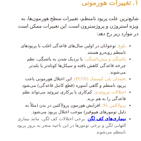
۱. تغییرات هورمونی
شایع‌ترین علت پریود نامنظم، تغییرات سطح هورمون‌ها، به
ویژه استروژن و پروژسترون است. این تغییرات ممکن است
در موارد زیر رخ دهد:
بلوغ
: نوجوانان در اولین سال‌های قاعدگی اغلب با پریودهای
نامنظم روبه‌رو هستند.
یائسگی و پیش‌یائسگی
: با نزدیک شدن به یائسگی، نظم
چرخه قاعدگی کاهش یافته و سیکل‌ها کوتاه‌تر یا بلندتر
می‌شوند.
تخمدان پلی کیستیک (PCOS):
این اختلال هورمونی باعث
پریود نامنظم و گاهی آمنوره (قطع کامل قاعدگی) می‌شود.
اختلالات تیروئیدی
: کم‌کاری یا پرکاری تیروئید می‌تواند نظم
قاعدگی را به هم بزند.
پرولاکتین بالا
: افزایش هورمون پرولاکتین در بدن (مثلاً به
دلیل تومورهای هیپوفیز) موجب اختلال پریود می‌شود.
بیماری‌های کف لگن
:
برخی اختلالات کف لگن، مانند بیماری
التهابی لگن و برخی تومورها در این ناحیه منجر به بروز پریود
نامنظم می‌شوند.