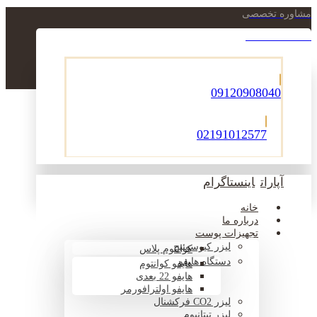
مشاوره تخصصی
021-22900756
09120908040
02191012577
آپارات
اینستاگرام
خانه
درباره ما
تجهیزات پوست
لیزر کیوسوئیچ
کوانتوم پلاس
دستگاه هایفو
هایفو کوانتوم
هایفو 22 بعدی
هایفو اولترافورمر
لیزر CO2 فرکشنال
لیزر تیتانیوم