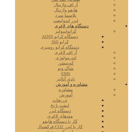
آر اف واژینال
هایفو واژینال
پلاسما سرد
لیزر اندولیفت
دستگاه های لاغری
کرایولیپولیز
دستگاه کرایو ADSS
کرایو 360
دستگاه کرایو رومیزی
آر اف لاغری
اندرمولوژی
کویتیشن
شاک ویو
EMS
بادی آنالیز
مشاوره و آموزش
مشاوره
آموزش
تزریقات
لیفت با نخ
دستگاه لیزر
متدهای لاغری
کار با دستگاه هایفو
کار با لیزر CO2 فرکشنال