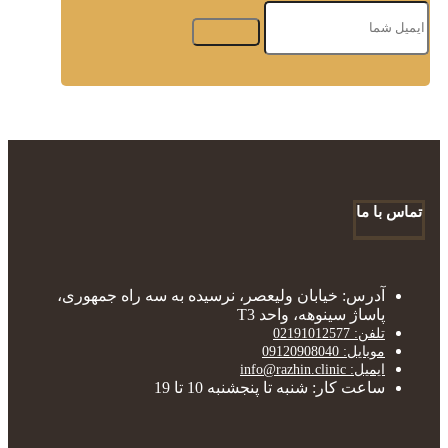
تماس با ما
آدرس: خیابان ولیعصر، نرسیده به سه راه جمهوری،
پاساژ سینوهه، واحد T3
تلفن: 02191012577
موبایل: 09120908040
ایمیل: info@razhin.clinic
ساعت کار: شنبه تا پنجشنبه 10 تا 19