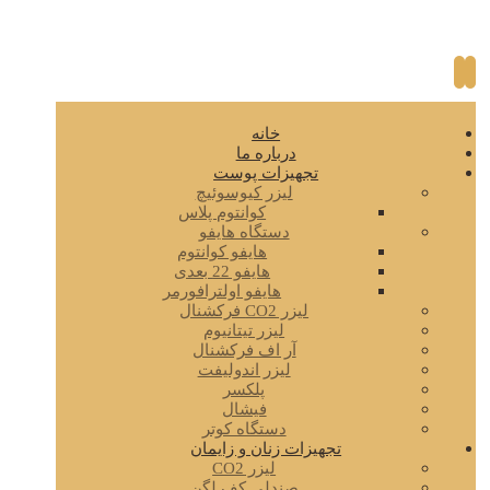
خانه
درباره ما
تجهیزات پوست
لیزر کیوسوئیچ
کوانتوم پلاس
دستگاه هایفو
هایفو کوانتوم
هایفو 22 بعدی
هایفو اولترافورمر
لیزر CO2 فرکشنال
لیزر تیتانیوم
آر اف فرکشنال
لیزر اندولیفت
پلکسر
فیشال
دستگاه کوتر
تجهیزات زنان و زایمان
لیزر CO2
صندلی کف لگن