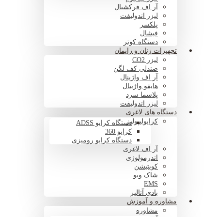
آر اف فرکشنال
لیزر اندولیفت
پلکسر
فیشال
دستگاه کوتر
تجهیزات زنان و زایمان
لیزر CO2
صندلی کف لگن
آر اف واژینال
هایفو واژینال
پلاسما سرد
لیزر اندولیفت
دستگاه های لاغری
کرایولیپولیز
دستگاه کرایو ADSS
کرایو 360
دستگاه کرایو رومیزی
آر اف لاغری
اندرمولوژی
کویتیشن
شاک ویو
EMS
بادی آنالیز
مشاوره و آموزش
مشاوره