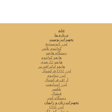
خانه
درباره ما
تجهیزات پوست
لیزر کیوسوئیچ
کوانتوم پلاس
دستگاه هایفو
هایفو کوانتوم
هایفو 22 بعدی
هایفو اولترافورمر
لیزر CO2 فرکشنال
لیزر تیتانیوم
آر اف فرکشنال
لیزر اندولیفت
پلکسر
فیشال
دستگاه کوتر
تجهیزات زنان و زایمان
لیزر CO2
صندلی کف لگن