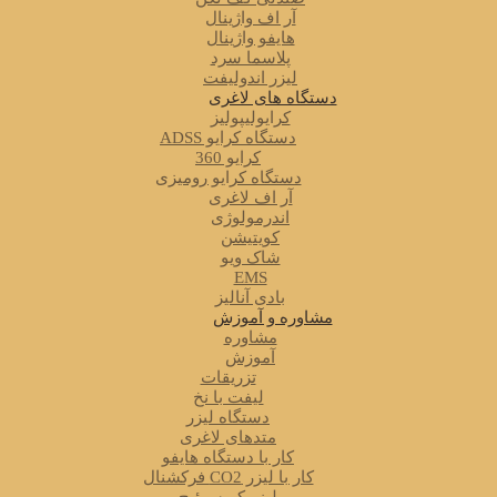
آر اف واژینال
هایفو واژینال
پلاسما سرد
لیزر اندولیفت
دستگاه های لاغری
کرایولیپولیز
دستگاه کرایو ADSS
کرایو 360
دستگاه کرایو رومیزی
آر اف لاغری
اندرمولوژی
کویتیشن
شاک ویو
EMS
بادی آنالیز
مشاوره و آموزش
مشاوره
آموزش
تزریقات
لیفت با نخ
دستگاه لیزر
متدهای لاغری
کار با دستگاه هایفو
کار با لیزر CO2 فرکشنال