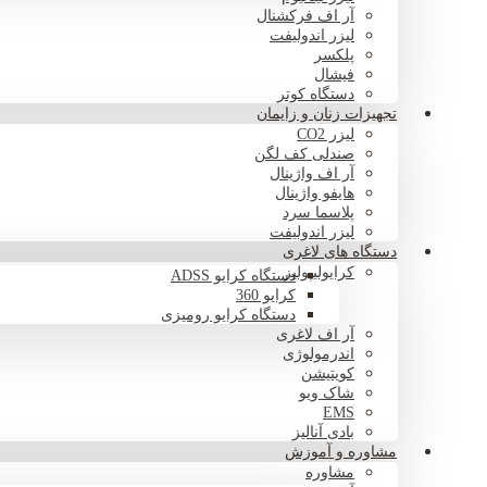
آر اف فرکشنال
لیزر اندولیفت
پلکسر
فیشال
دستگاه کوتر
تجهیزات زنان و زایمان
لیزر CO2
صندلی کف لگن
آر اف واژینال
هایفو واژینال
پلاسما سرد
لیزر اندولیفت
دستگاه های لاغری
کرایولیپولیز
دستگاه کرایو ADSS
کرایو 360
دستگاه کرایو رومیزی
آر اف لاغری
اندرمولوژی
کویتیشن
شاک ویو
EMS
بادی آنالیز
مشاوره و آموزش
مشاوره