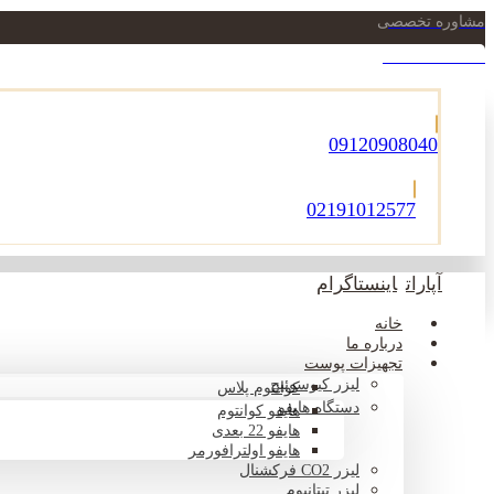
مشاوره تخصصی
021-22900756
09120908040
02191012577
آپارات
اینستاگرام
خانه
درباره ما
تجهیزات پوست
لیزر کیوسوئیچ
کوانتوم پلاس
دستگاه هایفو
هایفو کوانتوم
هایفو 22 بعدی
هایفو اولترافورمر
لیزر CO2 فرکشنال
لیزر تیتانیوم