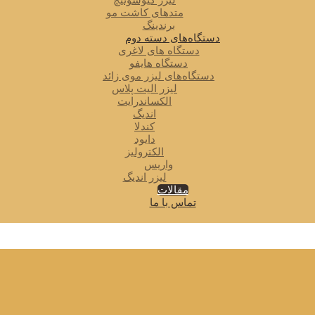
لیزر کیوسوئیچ
متدهای کاشت مو
برندینگ
دستگاه‌های دسته دوم
دستگاه های لاغری
دستگاه هایفو
دستگاه‌های لیزر موی زائد
لیزر الیت پلاس
الکساندرایت
اندیگ
کندلا
دایود
الکترولیز
واریس
لیزر اندیگ
مقالات
تماس با ما