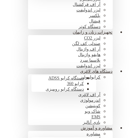
آر اف فرکشنال
لیزر اندولیفت
پلکسر
فیشال
دستگاه کوتر
تجهیزات زنان و زایمان
لیزر CO2
صندلی کف لگن
آر اف واژینال
هایفو واژینال
پلاسما سرد
لیزر اندولیفت
دستگاه های لاغری
کرایولیپولیز
دستگاه کرایو ADSS
کرایو 360
دستگاه کرایو رومیزی
آر اف لاغری
اندرمولوژی
کویتیشن
شاک ویو
EMS
بادی آنالیز
مشاوره و آموزش
مشاوره