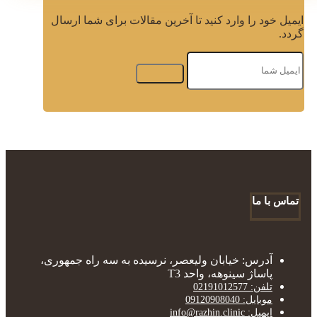
ایمیل خود را وارد کنید تا آخرین مقالات برای شما ارسال
گردد.
تماس با ما
آدرس: خیابان ولیعصر، نرسیده به سه راه جمهوری،
پاساژ سینوهه، واحد T3
تلفن: 02191012577
موبایل: 09120908040
ایمیل: info@razhin.clinic