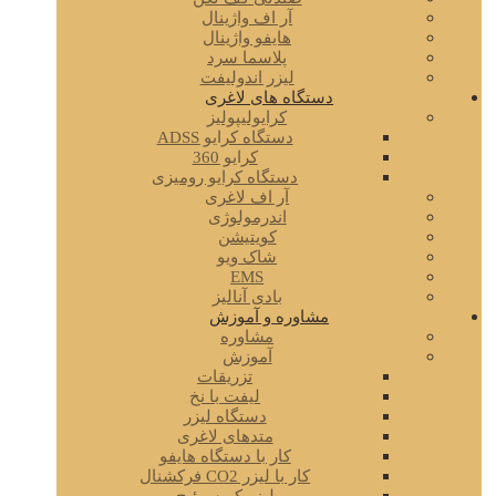
آر اف واژینال
هایفو واژینال
پلاسما سرد
لیزر اندولیفت
دستگاه های لاغری
کرایولیپولیز
دستگاه کرایو ADSS
کرایو 360
دستگاه کرایو رومیزی
آر اف لاغری
اندرمولوژی
کویتیشن
شاک ویو
EMS
بادی آنالیز
مشاوره و آموزش
مشاوره
آموزش
تزریقات
لیفت با نخ
دستگاه لیزر
متدهای لاغری
کار با دستگاه هایفو
کار با لیزر CO2 فرکشنال