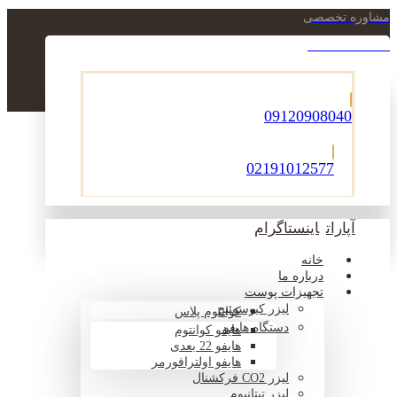
مشاوره تخصصی
021-22900756
09120908040
02191012577
آپارات
اینستاگرام
خانه
درباره ما
تجهیزات پوست
لیزر کیوسوئیچ
کوانتوم پلاس
دستگاه هایفو
هایفو کوانتوم
هایفو 22 بعدی
هایفو اولترافورمر
لیزر CO2 فرکشنال
لیزر تیتانیوم