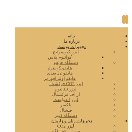
خانه
درباره ما
تجهیزات پوست
لیزر کیوسوئیچ
کوانتوم پلاس
دستگاه هایفو
هایفو کوانتوم
هایفو 22 بعدی
هایفو اولترافورمر
لیزر CO2 فرکشنال
لیزر تیتانیوم
آر اف فرکشنال
لیزر اندولیفت
پلکسر
فیشال
دستگاه کوتر
تجهیزات زنان و زایمان
لیزر CO2
صندلی کف لگن