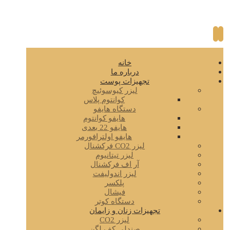
خانه
درباره ما
تجهیزات پوست
لیزر کیوسوئیچ
کوانتوم پلاس
دستگاه هایفو
هایفو کوانتوم
هایفو 22 بعدی
هایفو اولترافورمر
لیزر CO2 فرکشنال
لیزر تیتانیوم
آر اف فرکشنال
لیزر اندولیفت
پلکسر
فیشال
دستگاه کوتر
تجهیزات زنان و زایمان
لیزر CO2
صندلی کف لگن