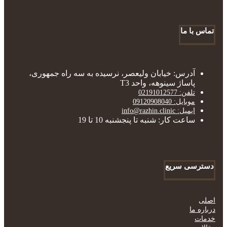
تماس با ما
آدرس: خیابان ولیعصر، نرسیده به سه راه جمهوری،
پاساژ سینوهه، واحد T3
تلفن: 02191012577
موبایل: 09120908040
ایمیل: info@razhin.clinic
ساعت کار: شنبه تا پنجشنبه 10 تا 19
دسترسی سریع
اصلی
درباره ما
خدمات