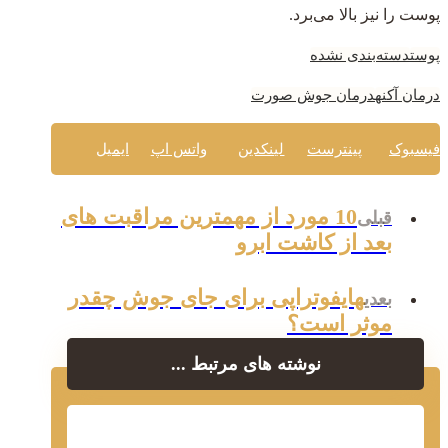
پوست را نیز بالا می‌برد.
پوست
دسته‌بندی نشده
درمان آکنه
درمان جوش صورت
فیسبوک
پینترست
لینکدین
واتس اپ
ایمیل
10 مورد از مهمترین مراقبت های
قبلی
بعد از کاشت ابرو
هایفوتراپی برای جای جوش چقدر
بعدی
موثر است؟
نوشته های مرتبط ...