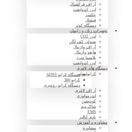
آر اف فرکشنال
لیزر اندولیفت
پلکسر
فیشال
دستگاه کوتر
تجهیزات زنان و زایمان
لیزر CO2
صندلی کف لگن
آر اف واژینال
هایفو واژینال
پلاسما سرد
لیزر اندولیفت
دستگاه های لاغری
کرایولیپولیز
دستگاه کرایو ADSS
کرایو 360
دستگاه کرایو رومیزی
آر اف لاغری
اندرمولوژی
کویتیشن
شاک ویو
EMS
بادی آنالیز
مشاوره و آموزش
مشاوره