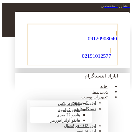
مشاوره تخصصی
021-22900756
09120908040
02191012577
آپارات
اینستاگرام
خانه
درباره ما
تجهیزات پوست
لیزر کیوسوئیچ
کوانتوم پلاس
دستگاه هایفو
هایفو کوانتوم
هایفو 22 بعدی
هایفو اولترافورمر
لیزر CO2 فرکشنال
لیزر تیتانیوم