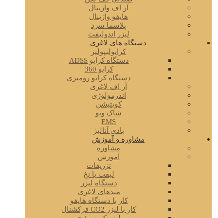
آر اف واژینال
هایفو واژینال
پلاسما سرد
لیزر اندولیفت
دستگاه های لاغری
کرایولیپولیز
دستگاه کرایو ADSS
کرایو 360
دستگاه کرایو رومیزی
آر اف لاغری
اندرمولوژی
کویتیشن
شاک ویو
EMS
بادی آنالیز
مشاوره و آموزش
مشاوره
آموزش
تزریقات
لیفت با نخ
دستگاه لیزر
متدهای لاغری
کار با دستگاه هایفو
کار با لیزر CO2 فرکشنال