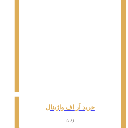
خرید آر اف واژینال
زنان