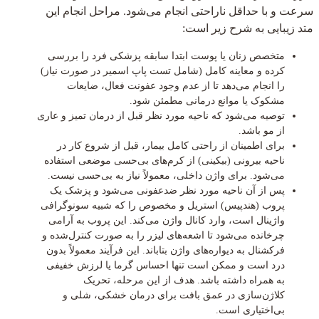
سرعت و با حداقل ناراحتی انجام می‌شود. مراحل انجام این
متد زیبایی به شرح زیر است:
متخصص زنان یا پوست ابتدا سابقه پزشکی فرد را بررسی
کرده و معاینه کامل (شامل تست پاپ اسمیر در صورت نیاز)
را انجام می‌دهد تا از عدم وجود عفونت فعال، ضایعات
مشکوک یا موانع درمانی مطمئن شود.
توصیه می‌شود که ناحیه مورد نظر قبل از درمان تمیز و عاری
از مو باشد.
برای اطمینان از راحتی کامل بیمار، قبل از شروع کار در
ناحیه بیرونی (بیکینی) از کرم‌های بی‌حسی موضعی استفاده
می‌شود. برای واژن داخلی، معمولاً نیاز به بی‌حسی نیست.
پس از آن ناحیه مورد نظر ضدعفونی می‌شود و پزشک یک
پروب (هندپیس) استریل و مخصوص را که شبیه سونوگرافی
واژینال است، وارد کانال واژن می‌کند. این پروب به آرامی
چرخانده می‌شود تا اشعه‌های لیزر را به صورت کنترل‌شده و
فرکشنال به دیواره‌های واژن بتاباند. این فرآیند معمولاً بدون
درد است و ممکن است تنها احساس گرما یا لرزش خفیفی
به همراه داشته باشد. هدف از این مرحله، تحریک
کلاژن‌سازی در عمق بافت برای درمان خشکی، شلی و
بی‌اختیاری است.