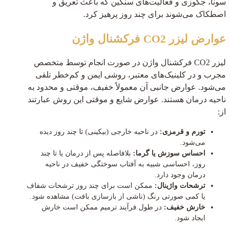
سونا، جکوزی و فعالیت‌های سنگین که باعث تعریق و
اصطکاک می‌شوند برای چند روز پرهیز کرد.
عوارض لیزر CO2 فرکشنال واژن
لیزر CO2 فرکشنال واژن در صورت انجام توسط متخصص
مجرب و در کلینیک‌های معتبر، روشی ایمن و کم‌خطر تلقی
می‌شود. عوارض جانبی آن معمولاً خفیف، موقتی و محدود به
ناحیه درمان هستند. عوارض شایع و موقتی این روش عبارتند
از:
تورم و قرمزی:
در ناحیه خارجی (بیکینی) تا چند روز دیده
می‌شود.
احساس سوزش یا گرما:
بلافاصله پس از درمان یا تا چند
روز، احساسی شبیه به آفتاب سوختگی خفیف در ناحیه
درمان وجود دارد.
ترشحات واژینال:
ممکن است برای چند روز ترشحات شفاف
یا کمی صورتی رنگ (ناشی از بازسازی بافت) مشاهده شود.
خارش خفیف:
در طول فرآیند ترمیم ممکن است خارش
ایجاد شود.