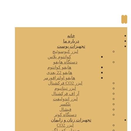
خانه
درباره ما
تجهیزات پوست
لیزر کیوسوئیچ
کوانتوم پلاس
دستگاه هایفو
هایفو کوانتوم
هایفو 22 بعدی
هایفو اولترافورمر
لیزر CO2 فرکشنال
لیزر تیتانیوم
آر اف فرکشنال
لیزر اندولیفت
پلکسر
فیشال
دستگاه کوتر
تجهیزات زنان و زایمان
لیزر CO2
صندلی کف لگن