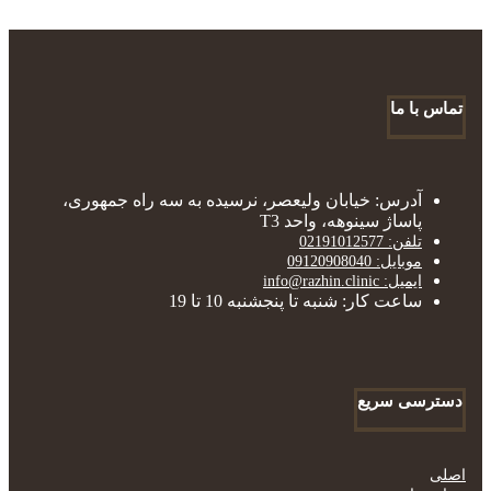
تماس با ما
آدرس: خیابان ولیعصر، نرسیده به سه راه جمهوری،
پاساژ سینوهه، واحد T3
تلفن: 02191012577
موبایل: 09120908040
ایمیل: info@razhin.clinic
ساعت کار: شنبه تا پنجشنبه 10 تا 19
دسترسی سریع
اصلی