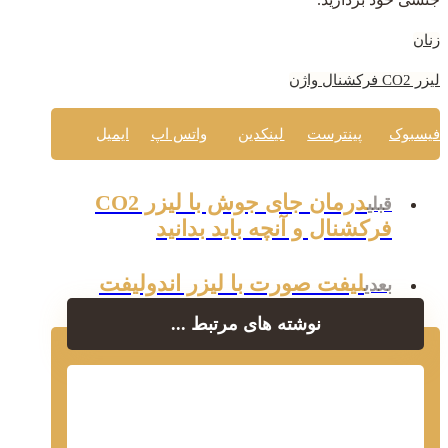
زنان
لیزر CO2 فرکشنال واژن
فیسبوک
پینترست
لینکدین
واتس اپ
ایمیل
درمان جای جوش با لیزر CO2
قبلی
فرکشنال و آنچه باید بدانید
لیفت صورت با لیزر اندولیفت
بعدی
نوشته های مرتبط ...