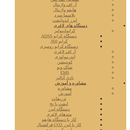
آر اف واژینال
هایفو واژینال
پلاسما سرد
لیزر اندولیفت
دستگاه های لاغری
کرایولیپولیز
دستگاه کرایو ADSS
کرایو 360
دستگاه کرایو رومیزی
آر اف لاغری
اندرمولوژی
کویتیشن
شاک ویو
EMS
بادی آنالیز
مشاوره و آموزش
مشاوره
آموزش
تزریقات
لیفت با نخ
دستگاه لیزر
متدهای لاغری
کار با دستگاه هایفو
کار با لیزر CO2 فرکشنال