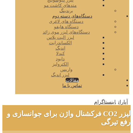
لیزر کیوسوئیچ
متدهای کاشت مو
برندینگ
دستگاه‌های دسته دوم
دستگاه های لاغری
دستگاه هایفو
دستگاه‌های لیزر موی زائد
لیزر الیت پلاس
الکساندرایت
اندیگ
کندلا
دایود
الکترولیز
واریس
لیزر اندیگ
مقالات
تماس با ما
آپارات
اینستاگرام
لیزر CO2 فرکشنال واژن برای جوانسازی و
رفع تیرگی