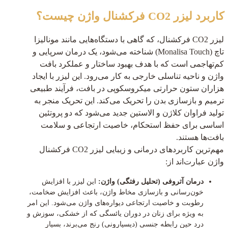
کاربرد لیزر CO2 فرکشنال واژن چیست؟
لیزر CO2 فرکشنال، که گاهی با دستگاه‌هایی مانند مونالیزا
تاچ (Monalisa Touch) شناخته می‌شود، یک درمان سرپایی و
کم‌تهاجمی است که با هدف بهبود ساختار و عملکرد بافت
واژن و ناحیه تناسلی خارجی به کار می‌رود. این لیزر با ایجاد
هزاران ستون حرارتی میکروسکوپی در بافت، فرآیند طبیعی
ترمیم و بازسازی بدن را تحریک می‌کند. این تحریک منجر به
تولید فراوان کلاژن و الاستین جدید می‌شود که دو پروتئین
اساسی برای حفظ استحکام، خاصیت ارتجاعی و سلامت
بافت‌ها هستند.
مهم‌ترین کاربردهای درمانی و زیبایی لیزر CO2 فرکشنال
واژن عبارت‌اند از:
درمان آتروفی (تحلیل رفتگی) واژن:
این لیزر با افزایش
خون‌رسانی و بازسازی مخاط واژن، باعث افزایش ضخامت،
رطوبت و خاصیت ارتجاعی دیواره‌های واژن می‌شود. این امر
به ویژه برای زنان در دوران یائسگی که از خشکی، سوزش و
درد حین رابطه جنسی (دیسپارونی) رنج می‌برند، بسیار