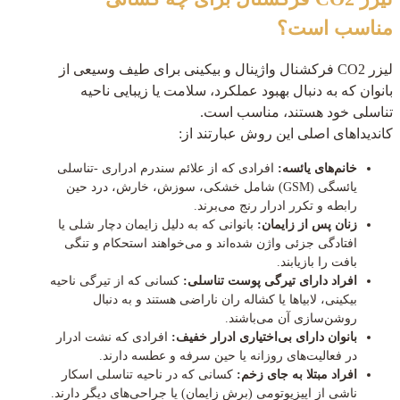
مناسب است؟
لیزر CO2 فرکشنال واژینال و بیکینی برای طیف وسیعی از
بانوان که به دنبال بهبود عملکرد، سلامت یا زیبایی ناحیه
تناسلی خود هستند، مناسب است.
کاندیداهای اصلی این روش عبارتند از:
خانم‌های یائسه:
افرادی که از علائم سندرم ادراری -تناسلی
یائسگی (GSM) شامل خشکی، سوزش، خارش، درد حین
رابطه و تکرر ادرار رنج می‌برند.
زنان پس از زایمان:
بانوانی که به دلیل زایمان دچار شلی یا
افتادگی جزئی واژن شده‌اند و می‌خواهند استحکام و تنگی
بافت را بازیابند.
افراد دارای تیرگی پوست تناسلی:
کسانی که از تیرگی ناحیه
بیکینی، لابیاها یا کشاله ران ناراضی هستند و به دنبال
روشن‌سازی آن می‌باشند.
بانوان دارای بی‌اختیاری ادرار خفیف:
افرادی که نشت ادرار
در فعالیت‌های روزانه یا حین سرفه و عطسه دارند.
افراد مبتلا به جای زخم:
کسانی که در ناحیه تناسلی اسکار
ناشی از اپیزیوتومی (برش زایمان) یا جراحی‌های دیگر دارند.