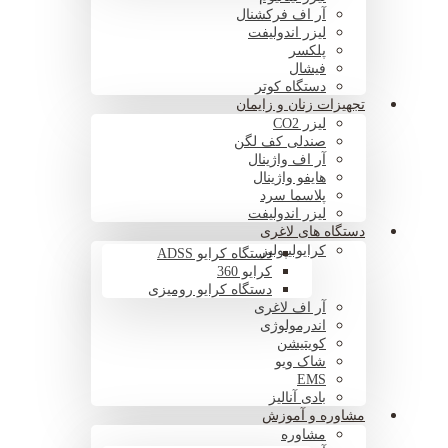
آر اف فرکشنال
لیزر اندولیفت
پلکسر
فیشال
دستگاه کوتر
تجهیزات زنان و زایمان
لیزر CO2
صندلی کف لگن
آر اف واژینال
هایفو واژینال
پلاسما سرد
لیزر اندولیفت
دستگاه های لاغری
کرایولیپولیز
دستگاه کرایو ADSS
کرایو 360
دستگاه کرایو رومیزی
آر اف لاغری
اندرمولوژی
کویتیشن
شاک ویو
EMS
بادی آنالیز
مشاوره و آموزش
مشاوره