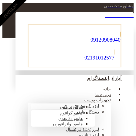
POPULAR
مشاوره تخصصی
021-22900756
09120908040
02191012577
آپارات
اینستاگرام
خانه
درباره ما
تجهیزات پوست
لیزر کیوسوئیچ
کوانتوم پلاس
دستگاه هایفو
هایفو کوانتوم
هایفو 22 بعدی
هایفو اولترافورمر
لیزر CO2 فرکشنال
لیزر تیتانیوم