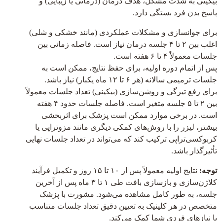
بیکینی به شدت مشکل، هدف درمان (درمانی یا زیبایی) و
پاسخ بدن فرد بستگی دارد.
برای جوانسازی و مشکلات عملکردی (مانند خشکی و شلی)
اغلب بین ۲ تا ۴ جلسه درمان نیاز است. فاصله زمانی بین
جلسات معمولاً ۴ تا ۶ هفته است.
پس از اتمام دوره اولیه، برای حفظ نتایج، ممکن است به
جلسات ترمیمی سالانه (هر ۶ تا ۱۲ ماه یکبار) نیاز باشد.
برای رفع تیرگی و روشن‌سازی (بیکینی) تعداد جلسات معمولاً
بین ۲ تا ۵ جلسه متغیر است. فاصله جلسات حدود ۴ هفته
است. در برخی موارد ممکن است پزشک برای اثربخشی
بیشتر، لیزر را با روش‌های کمکی دیگری مانند مزوتراپی یا
کربوکسی‌تراپی ترکیب کند که می‌تواند در تعداد جلسات نهایی
تأثیرگذار باشد.
توجه:
نتایج اولیه معمولاً پس از ۱۰ تا ۱۵ روز و تکمیل فرآیند
کلاژن‌سازی و بازسازی بافت طی ۱ تا ۳ ماه پس از آخرین
جلسه، به طور کامل مشاهده می‌شود. مشورت با پزشک
متخصص در هر کلینیک به تعیین دقیق تعداد جلسات متناسب
با نیازهای فردی شما کمک می‌کند.