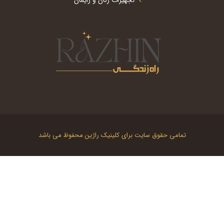
تمامی حقوق سایت برای کلینیک راژین محفوظ می باشد