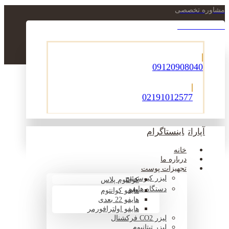
مشاوره تخصصی
021-22900756
09120908040
02191012577
آپارات
اینستاگرام
خانه
درباره ما
تجهیزات پوست
لیزر کیوسوئیچ
کوانتوم پلاس
دستگاه هایفو
هایفو کوانتوم
هایفو 22 بعدی
هایفو اولترافورمر
لیزر CO2 فرکشنال
لیزر تیتانیوم