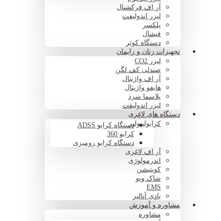
آر اف فرکشنال
لیزر اندولیفت
پلکسر
فیشال
دستگاه کوتر
تجهیزات زنان و زایمان
لیزر CO2
صندلی کف لگن
آر اف واژینال
هایفو واژینال
پلاسما سرد
لیزر اندولیفت
دستگاه های لاغری
کرایولیپولیز
دستگاه کرایو ADSS
کرایو 360
دستگاه کرایو رومیزی
آر اف لاغری
اندرمولوژی
کویتیشن
شاک ویو
EMS
بادی آنالیز
مشاوره و آموزش
مشاوره