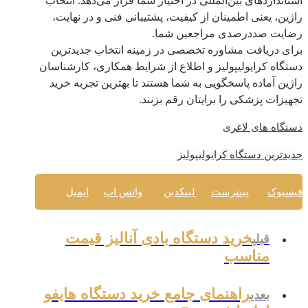
استانداردهای بین‌المللی در اختیار شما قرار می‌دهد. انتخاب
راژین، یعنی اطمینان از کیفیت، پشتیبانی فنی و در نهایت،
رضایت صددرصدی مراجعین شما.
برای دریافت مشاوره تخصصی در زمینه انتخاب جدیدترین
دستگاه کرایولیپولیز و اطلاع از شرایط همکاری، کارشناسان
راژین آماده پاسخگویی به شما هستند تا بهترین تجربه خرید
تجهیزات پزشکی را برایتان رقم بزنند.
دستگاه های لاغری
جدیدترین دستگاه کرایولیپولیز
فیسبوک
پینترست
لینکدین
واتس اپ
ایمیل
خرید دستگاه بادی آنالیز قیمت
قبلی
مناسب
راهنمای جامع خرید دستگاه هایفو
بعدی