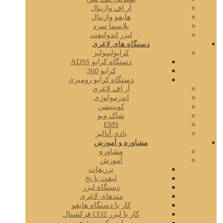
آر اف واژینال
هایفو واژینال
پلاسما سرد
لیزر اندولیفت
دستگاه های لاغری
کرایولیپولیز
دستگاه کرایو ADSS
کرایو 360
دستگاه کرایو رومیزی
آر اف لاغری
اندرمولوژی
کویتیشن
شاک ویو
EMS
بادی آنالیز
مشاوره و آموزش
مشاوره
آموزش
تزریقات
لیفت با نخ
دستگاه لیزر
متدهای لاغری
کار با دستگاه هایفو
کار با لیزر CO2 فرکشنال