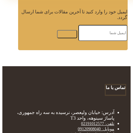
ایمیل خود را وارد کنید تا آخرین مقالات برای شما ارسال
گردد.
تماس با ما
آدرس: خیابان ولیعصر، نرسیده به سه راه جمهوری،
پاساژ سینوهه، واحد T3
تلفن: 02191012577
موبایل: 09120908040