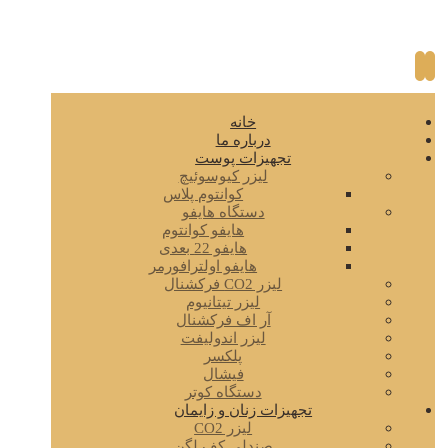
خانه
درباره ما
تجهیزات پوست
لیزر کیوسوئیچ
کوانتوم پلاس
دستگاه هایفو
هایفو کوانتوم
هایفو 22 بعدی
هایفو اولترافورمر
لیزر CO2 فرکشنال
لیزر تیتانیوم
آر اف فرکشنال
لیزر اندولیفت
پلکسر
فیشال
دستگاه کوتر
تجهیزات زنان و زایمان
لیزر CO2
صندلی کف لگن