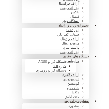
آر اف فرکشنال
لیزر اندولیفت
پلکسر
فیشال
دستگاه کوتر
تجهیزات زنان و زایمان
لیزر CO2
صندلی کف لگن
آر اف واژینال
هایفو واژینال
پلاسما سرد
لیزر اندولیفت
دستگاه های لاغری
کرایولیپولیز
دستگاه کرایو ADSS
کرایو 360
دستگاه کرایو رومیزی
آر اف لاغری
اندرمولوژی
کویتیشن
شاک ویو
EMS
بادی آنالیز
مشاوره و آموزش
مشاوره