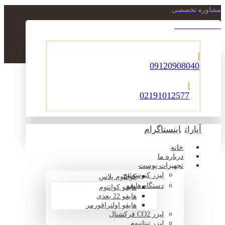
مشاوره تخصصی
021-22900756
09120908040
02191012577
آپارات
اینستاگرام
خانه
درباره ما
تجهیزات پوست
لیزر کیوسوئیچ
کوانتوم پلاس
دستگاه هایفو
هایفو کوانتوم
هایفو 22 بعدی
هایفو اولترافورمر
لیزر CO2 فرکشنال
لیزر تیتانیوم