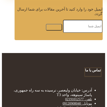
ایمیل خود را وارد کنید تا آخرین مقالات برای شما ارسال
گردد.
تماس با ما
آدرس: خیابان ولیعصر، نرسیده به سه راه جمهوری،
پاساژ سینوهه، واحد T3
تلفن: 02191012577
موبایل: 09120908040