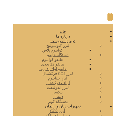
خانه
درباره ما
تجهیزات پوست
لیزر کیوسوئیچ
کوانتوم پلاس
دستگاه هایفو
هایفو کوانتوم
هایفو 22 بعدی
هایفو اولترافورمر
لیزر CO2 فرکشنال
لیزر تیتانیوم
آر اف فرکشنال
لیزر اندولیفت
پلکسر
فیشال
دستگاه کوتر
تجهیزات زنان و زایمان
لیزر CO2
صندلی کف لگن