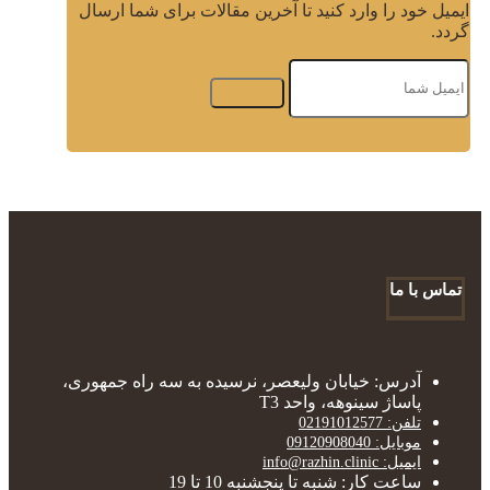
ایمیل خود را وارد کنید تا آخرین مقالات برای شما ارسال
گردد.
تماس با ما
آدرس: خیابان ولیعصر، نرسیده به سه راه جمهوری،
پاساژ سینوهه، واحد T3
تلفن: 02191012577
موبایل: 09120908040
ایمیل: info@razhin.clinic
ساعت کار: شنبه تا پنجشنبه 10 تا 19