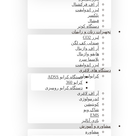
آر اف فرکشنال
لیزر اندولیفت
پلکسر
فیشال
دستگاه کوتر
تجهیزات زنان و زایمان
لیزر CO2
صندلی کف لگن
آر اف واژینال
هایفو واژینال
پلاسما سرد
لیزر اندولیفت
دستگاه های لاغری
کرایولیپولیز
دستگاه کرایو ADSS
کرایو 360
دستگاه کرایو رومیزی
آر اف لاغری
اندرمولوژی
کویتیشن
شاک ویو
EMS
بادی آنالیز
مشاوره و آموزش
مشاوره