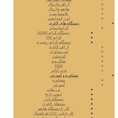
آر اف واژینال
هایفو واژینال
پلاسما سرد
لیزر اندولیفت
دستگاه های لاغری
کرایولیپولیز
دستگاه کرایو ADSS
کرایو 360
دستگاه کرایو رومیزی
آر اف لاغری
اندرمولوژی
کویتیشن
شاک ویو
EMS
بادی آنالیز
مشاوره و آموزش
مشاوره
آموزش
تزریقات
لیفت با نخ
دستگاه لیزر
متدهای لاغری
کار با دستگاه هایفو
کار با لیزر CO2 فرکشنال