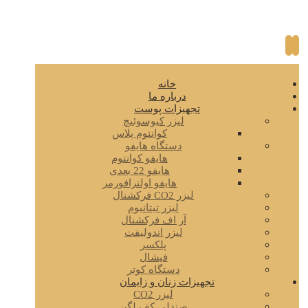
خانه
درباره ما
تجهیزات پوست
لیزر کیوسوئیچ
کوانتوم پلاس
دستگاه هایفو
هایفو کوانتوم
هایفو 22 بعدی
هایفو اولترافورمر
لیزر CO2 فرکشنال
لیزر تیتانیوم
آر اف فرکشنال
لیزر اندولیفت
پلکسر
فیشال
دستگاه کوتر
تجهیزات زنان و زایمان
لیزر CO2
صندلی کف لگن