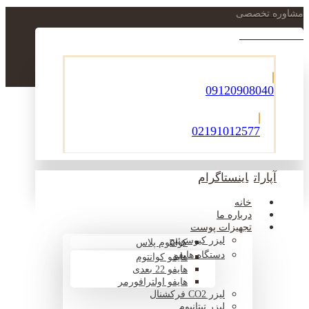
مشاوره تخصصی
021-22900756
09120908040
02191012577
آپارات
اینستاگرام
خانه
درباره ما
تجهیزات پوست
لیزر کیوسوئیچ
کوانتوم پلاس
دستگاه هایفو
هایفو کوانتوم
هایفو 22 بعدی
هایفو اولترافورمر
لیزر CO2 فرکشنال
لیزر تیتانیوم