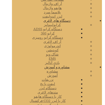
آر اف واژینال
هایفو واژینال
پلاسما سرد
لیزر اندولیفت
دستگاه های لاغری
کرایولیپولیز
دستگاه کرایو ADSS
کرایو 360
دستگاه کرایو رومیزی
آر اف لاغری
اندرمولوژی
کویتیشن
شاک ویو
EMS
بادی آنالیز
مشاوره و آموزش
مشاوره
آموزش
تزریقات
لیفت با نخ
دستگاه لیزر
متدهای لاغری
کار با دستگاه هایفو
کار با لیزر CO2 فرکشنال