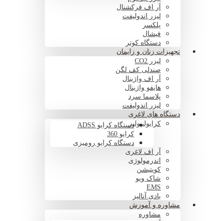
آر اف فرکشنال
لیزر اندولیفت
پلکسر
فیشال
دستگاه کوتر
تجهیزات زنان و زایمان
لیزر CO2
صندلی کف لگن
آر اف واژینال
هایفو واژینال
پلاسما سرد
لیزر اندولیفت
دستگاه های لاغری
کرایولیپولیز
دستگاه کرایو ADSS
کرایو 360
دستگاه کرایو رومیزی
آر اف لاغری
اندرمولوژی
کویتیشن
شاک ویو
EMS
بادی آنالیز
مشاوره و آموزش
مشاوره