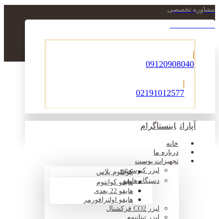
مشاوره تخصصی
021-22900756
09120908040
02191012577
آپارات
اینستاگرام
خانه
درباره ما
تجهیزات پوست
لیزر کیوسوئیچ
کوانتوم پلاس
دستگاه هایفو
هایفو کوانتوم
هایفو 22 بعدی
هایفو اولترافورمر
لیزر CO2 فرکشنال
لیزر تیتانیوم