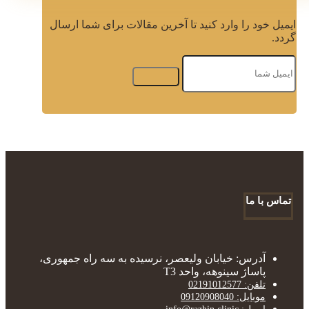
ایمیل خود را وارد کنید تا آخرین مقالات برای شما ارسال
گردد.
تماس با ما
آدرس: خیابان ولیعصر، نرسیده به سه راه جمهوری،
پاساژ سینوهه، واحد T3
تلفن: 02191012577
موبایل: 09120908040