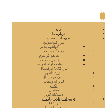
خانه
درباره ما
تجهیزات پوست
لیزر کیوسوئیچ
کوانتوم پلاس
دستگاه هایفو
هایفو کوانتوم
هایفو 22 بعدی
هایفو اولترافورمر
لیزر CO2 فرکشنال
لیزر تیتانیوم
آر اف فرکشنال
لیزر اندولیفت
پلکسر
فیشال
دستگاه کوتر
تجهیزات زنان و زایمان
لیزر CO2
صندلی کف لگن