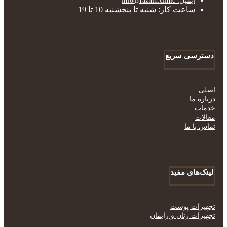
ایمیل: info@razhin.clinic
ساعت کار: شنبه تا پنجشنبه 10 تا 19
دسترسی سریع
اصلی
درباره ما
خدمات
مقالات
تماس با ما
لینک‌های مفید
تجهیزات پوست
تجهیزات زنان و زایمان