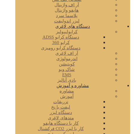
آر اف واژینال
هایفو واژینال
پلاسما سرد
لیزر اندولیفت
دستگاه های لاغری
کرایولیپولیز
دستگاه کرایو ADSS
کرایو 360
دستگاه کرایو رومیزی
آر اف لاغری
اندرمولوژی
کویتیشن
شاک ویو
EMS
بادی آنالیز
مشاوره و آموزش
مشاوره
آموزش
تزریقات
لیفت با نخ
دستگاه لیزر
متدهای لاغری
کار با دستگاه هایفو
کار با لیزر CO2 فرکشنال