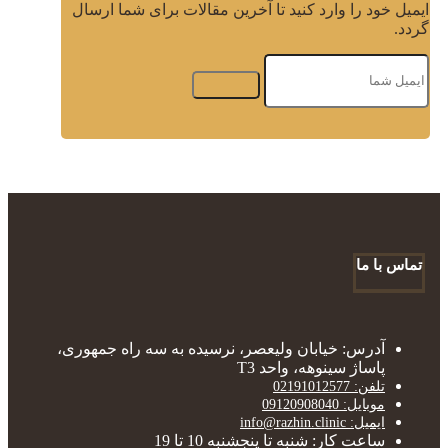
ایمیل خود را وارد کنید تا آخرین مقالات برای شما ارسال
گردد.
تماس با ما
آدرس: خیابان ولیعصر، نرسیده به سه راه جمهوری،
پاساژ سینوهه، واحد T3
تلفن: 02191012577
موبایل: 09120908040
ایمیل: info@razhin.clinic
ساعت کار: شنبه تا پنجشنبه 10 تا 19