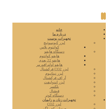
خانه
درباره ما
تجهیزات پوست
لیزر کیوسوئیچ
کوانتوم پلاس
دستگاه هایفو
هایفو کوانتوم
هایفو 22 بعدی
هایفو اولترافورمر
لیزر CO2 فرکشنال
لیزر تیتانیوم
آر اف فرکشنال
لیزر اندولیفت
پلکسر
فیشال
دستگاه کوتر
تجهیزات زنان و زایمان
لیزر CO2
صندلی کف لگن