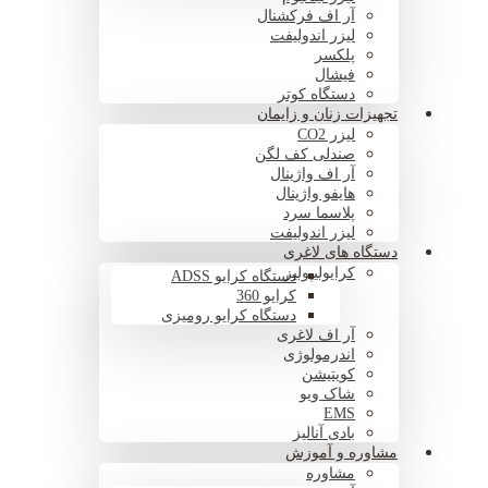
آر اف فرکشنال
لیزر اندولیفت
پلکسر
فیشال
دستگاه کوتر
تجهیزات زنان و زایمان
لیزر CO2
صندلی کف لگن
آر اف واژینال
هایفو واژینال
پلاسما سرد
لیزر اندولیفت
دستگاه های لاغری
کرایولیپولیز
دستگاه کرایو ADSS
کرایو 360
دستگاه کرایو رومیزی
آر اف لاغری
اندرمولوژی
کویتیشن
شاک ویو
EMS
بادی آنالیز
مشاوره و آموزش
مشاوره