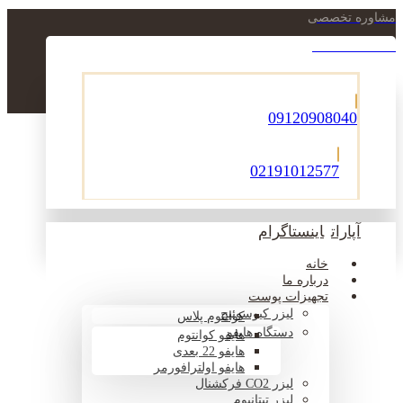
مشاوره تخصصی
021-22900756
09120908040
02191012577
آپارات
اینستاگرام
خانه
درباره ما
تجهیزات پوست
لیزر کیوسوئیچ
کوانتوم پلاس
دستگاه هایفو
هایفو کوانتوم
هایفو 22 بعدی
هایفو اولترافورمر
لیزر CO2 فرکشنال
لیزر تیتانیوم