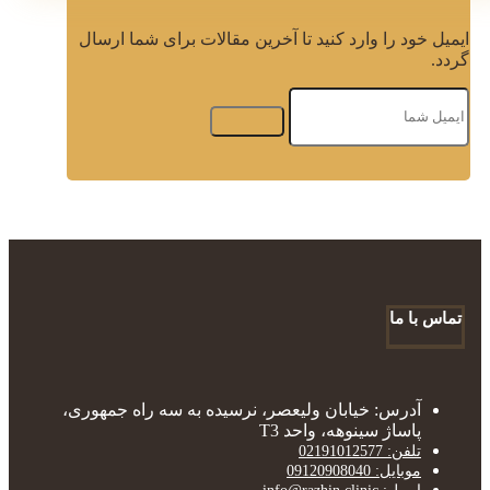
ایمیل خود را وارد کنید تا آخرین مقالات برای شما ارسال
گردد.
تماس با ما
آدرس: خیابان ولیعصر، نرسیده به سه راه جمهوری،
پاساژ سینوهه، واحد T3
تلفن: 02191012577
موبایل: 09120908040