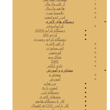
آر اف واژینال
هایفو واژینال
پلاسما سرد
لیزر اندولیفت
دستگاه های لاغری
کرایولیپولیز
دستگاه کرایو ADSS
کرایو 360
دستگاه کرایو رومیزی
آر اف لاغری
اندرمولوژی
کویتیشن
شاک ویو
EMS
بادی آنالیز
مشاوره و آموزش
مشاوره
آموزش
تزریقات
لیفت با نخ
دستگاه لیزر
متدهای لاغری
کار با دستگاه هایفو
کار با لیزر CO2 فرکشنال