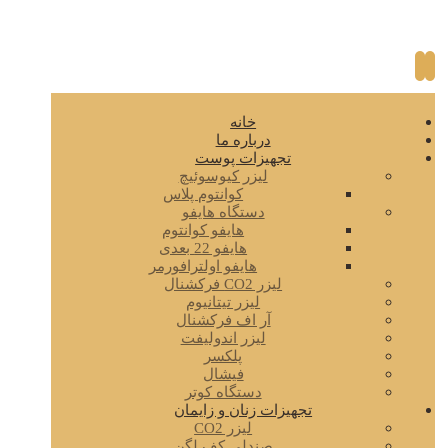
خانه
درباره ما
تجهیزات پوست
لیزر کیوسوئیچ
کوانتوم پلاس
دستگاه هایفو
هایفو کوانتوم
هایفو 22 بعدی
هایفو اولترافورمر
لیزر CO2 فرکشنال
لیزر تیتانیوم
آر اف فرکشنال
لیزر اندولیفت
پلکسر
فیشال
دستگاه کوتر
تجهیزات زنان و زایمان
لیزر CO2
صندلی کف لگن