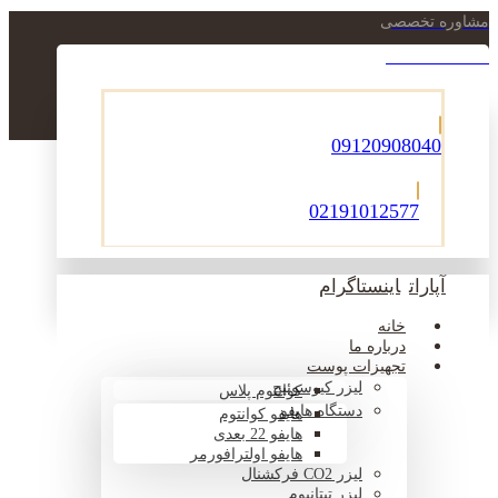
مشاوره تخصصی
021-22900756
09120908040
02191012577
آپارات
اینستاگرام
خانه
درباره ما
تجهیزات پوست
لیزر کیوسوئیچ
کوانتوم پلاس
دستگاه هایفو
هایفو کوانتوم
هایفو 22 بعدی
هایفو اولترافورمر
لیزر CO2 فرکشنال
لیزر تیتانیوم