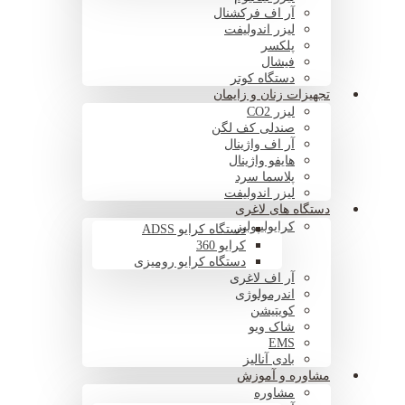
آر اف فرکشنال
لیزر اندولیفت
پلکسر
فیشال
دستگاه کوتر
تجهیزات زنان و زایمان
لیزر CO2
صندلی کف لگن
آر اف واژینال
هایفو واژینال
پلاسما سرد
لیزر اندولیفت
دستگاه های لاغری
کرایولیپولیز
دستگاه کرایو ADSS
کرایو 360
دستگاه کرایو رومیزی
آر اف لاغری
اندرمولوژی
کویتیشن
شاک ویو
EMS
بادی آنالیز
مشاوره و آموزش
مشاوره