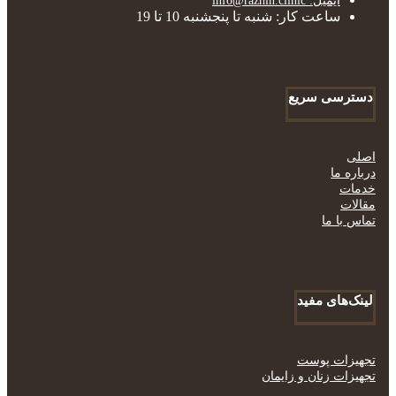
ایمیل: info@razhin.clinic
ساعت کار: شنبه تا پنجشنبه 10 تا 19
دسترسی سریع
اصلی
درباره ما
خدمات
مقالات
تماس با ما
لینک‌های مفید
تجهیزات پوست
تجهیزات زنان و زایمان