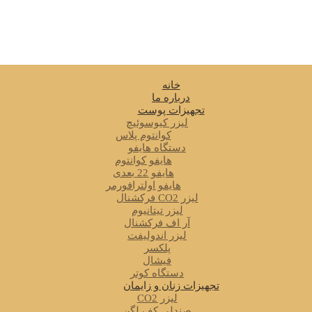
خانه
درباره ما
تجهیزات پوست
لیزر کیوسوئیچ
کوانتوم پلاس
دستگاه هایفو
هایفو کوانتوم
هایفو 22 بعدی
هایفو اولترافورمر
لیزر CO2 فرکشنال
لیزر تیتانیوم
آر اف فرکشنال
لیزر اندولیفت
پلکسر
فیشال
دستگاه کوتر
تجهیزات زنان و زایمان
لیزر CO2
صندلی کف لگن