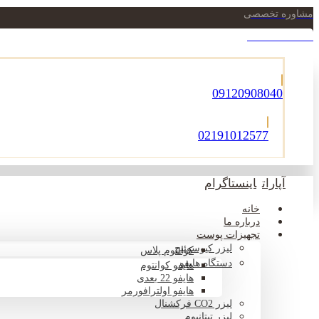
مشاوره تخصصی
021-22900756
09120908040
02191012577
آپارات
اینستاگرام
خانه
درباره ما
تجهیزات پوست
لیزر کیوسوئیچ
کوانتوم پلاس
دستگاه هایفو
هایفو کوانتوم
هایفو 22 بعدی
هایفو اولترافورمر
لیزر CO2 فرکشنال
لیزر تیتانیوم