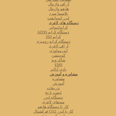
آر اف واژینال
هایفو واژینال
پلاسما سرد
لیزر اندولیفت
دستگاه های لاغری
کرایولیپولیز
دستگاه کرایو ADSS
کرایو 360
دستگاه کرایو رومیزی
آر اف لاغری
اندرمولوژی
کویتیشن
شاک ویو
EMS
بادی آنالیز
مشاوره و آموزش
مشاوره
آموزش
تزریقات
لیفت با نخ
دستگاه لیزر
متدهای لاغری
کار با دستگاه هایفو
کار با لیزر CO2 فرکشنال