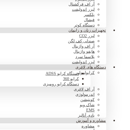
آر اف فرکشنال
لیزر اندولیفت
پلکسر
فیشال
دستگاه کوتر
تجهیزات زنان و زایمان
لیزر CO2
صندلی کف لگن
آر اف واژینال
هایفو واژینال
پلاسما سرد
لیزر اندولیفت
دستگاه های لاغری
کرایولیپولیز
دستگاه کرایو ADSS
کرایو 360
دستگاه کرایو رومیزی
آر اف لاغری
اندرمولوژی
کویتیشن
شاک ویو
EMS
بادی آنالیز
مشاوره و آموزش
مشاوره