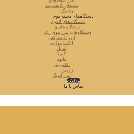
لیزر کیوسوئیچ
متدهای کاشت مو
برندینگ
دستگاه‌های دسته دوم
دستگاه های لاغری
دستگاه هایفو
دستگاه‌های لیزر موی زائد
لیزر الیت پلاس
الکساندرایت
اندیگ
کندلا
دایود
الکترولیز
واریس
لیزر اندیگ
مقالات
تماس با ما