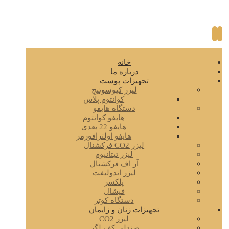
خانه
درباره ما
تجهیزات پوست
لیزر کیوسوئیچ
کوانتوم پلاس
دستگاه هایفو
هایفو کوانتوم
هایفو 22 بعدی
هایفو اولترافورمر
لیزر CO2 فرکشنال
لیزر تیتانیوم
آر اف فرکشنال
لیزر اندولیفت
پلکسر
فیشال
دستگاه کوتر
تجهیزات زنان و زایمان
لیزر CO2
صندلی کف لگن