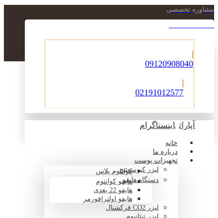
مشاوره تخصصی
021-22900756
09120908040
02191012577
آپارات
اینستاگرام
خانه
درباره ما
تجهیزات پوست
لیزر کیوسوئیچ
کوانتوم پلاس
دستگاه هایفو
هایفو کوانتوم
هایفو 22 بعدی
هایفو اولترافورمر
لیزر CO2 فرکشنال
لیزر تیتانیوم