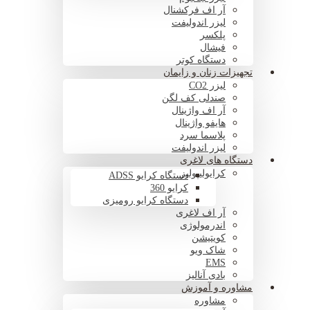
آر اف فرکشنال
لیزر اندولیفت
پلکسر
فیشال
دستگاه کوتر
تجهیزات زنان و زایمان
لیزر CO2
صندلی کف لگن
آر اف واژینال
هایفو واژینال
پلاسما سرد
لیزر اندولیفت
دستگاه های لاغری
کرایولیپولیز
دستگاه کرایو ADSS
کرایو 360
دستگاه کرایو رومیزی
آر اف لاغری
اندرمولوژی
کویتیشن
شاک ویو
EMS
بادی آنالیز
مشاوره و آموزش
مشاوره