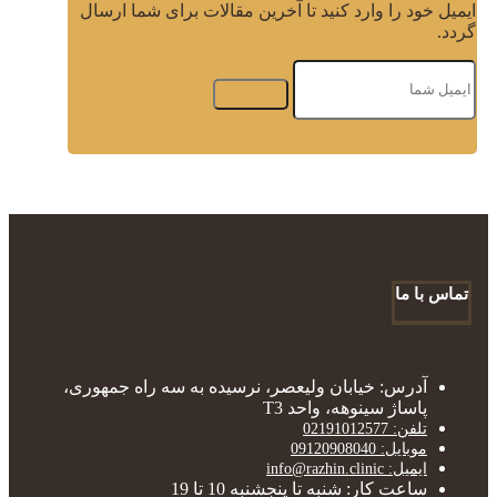
ایمیل خود را وارد کنید تا آخرین مقالات برای شما ارسال
گردد.
تماس با ما
آدرس: خیابان ولیعصر، نرسیده به سه راه جمهوری،
پاساژ سینوهه، واحد T3
تلفن: 02191012577
موبایل: 09120908040
ایمیل: info@razhin.clinic
ساعت کار: شنبه تا پنجشنبه 10 تا 19