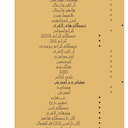
آر اف واژینال
هایفو واژینال
پلاسما سرد
لیزر اندولیفت
دستگاه های لاغری
کرایولیپولیز
دستگاه کرایو ADSS
کرایو 360
دستگاه کرایو رومیزی
آر اف لاغری
اندرمولوژی
کویتیشن
شاک ویو
EMS
بادی آنالیز
مشاوره و آموزش
مشاوره
آموزش
تزریقات
لیفت با نخ
دستگاه لیزر
متدهای لاغری
کار با دستگاه هایفو
کار با لیزر CO2 فرکشنال