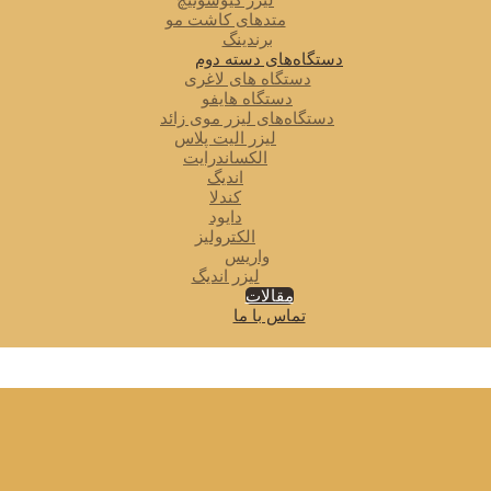
لیزر کیوسوئیچ
متدهای کاشت مو
برندینگ
دستگاه‌های دسته دوم
دستگاه های لاغری
دستگاه هایفو
دستگاه‌های لیزر موی زائد
لیزر الیت پلاس
الکساندرایت
اندیگ
کندلا
دایود
الکترولیز
واریس
لیزر اندیگ
مقالات
تماس با ما