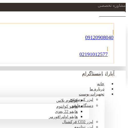
مشاوره تخصصی
021-22900756
09120908040
02191012577
آپارات
اینستاگرام
خانه
درباره ما
تجهیزات پوست
لیزر کیوسوئیچ
کوانتوم پلاس
دستگاه هایفو
هایفو کوانتوم
هایفو 22 بعدی
هایفو اولترافورمر
لیزر CO2 فرکشنال
لیزر تیتانیوم