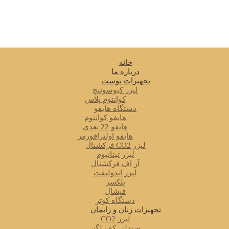
خانه
درباره ما
تجهیزات پوست
لیزر کیوسوئیچ
کوانتوم پلاس
دستگاه هایفو
هایفو کوانتوم
هایفو 22 بعدی
هایفو اولترافورمر
لیزر CO2 فرکشنال
لیزر تیتانیوم
آر اف فرکشنال
لیزر اندولیفت
پلکسر
فیشال
دستگاه کوتر
تجهیزات زنان و زایمان
لیزر CO2
صندلی کف لگن