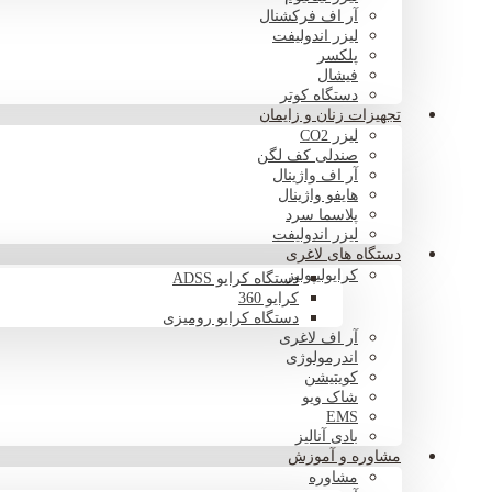
آر اف فرکشنال
لیزر اندولیفت
پلکسر
فیشال
دستگاه کوتر
تجهیزات زنان و زایمان
لیزر CO2
صندلی کف لگن
آر اف واژینال
هایفو واژینال
پلاسما سرد
لیزر اندولیفت
دستگاه های لاغری
کرایولیپولیز
دستگاه کرایو ADSS
کرایو 360
دستگاه کرایو رومیزی
آر اف لاغری
اندرمولوژی
کویتیشن
شاک ویو
EMS
بادی آنالیز
مشاوره و آموزش
مشاوره