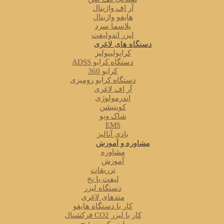
آر اف واژینال
هایفو واژینال
پلاسما سرد
لیزر اندولیفت
دستگاه های لاغری
کرایولیپولیز
دستگاه کرایو ADSS
کرایو 360
دستگاه کرایو رومیزی
آر اف لاغری
اندرمولوژی
کویتیشن
شاک ویو
EMS
بادی آنالیز
مشاوره و آموزش
مشاوره
آموزش
تزریقات
لیفت با نخ
دستگاه لیزر
متدهای لاغری
کار با دستگاه هایفو
کار با لیزر CO2 فرکشنال