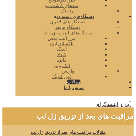
لیزر کیوسوئیچ
متدهای کاشت مو
برندینگ
دستگاه‌های دسته دوم
دستگاه های لاغری
دستگاه هایفو
دستگاه‌های لیزر موی زائد
لیزر الیت پلاس
الکساندرایت
اندیگ
کندلا
دایود
الکترولیز
واریس
لیزر اندیگ
مقالات
تماس با ما
آپارات
اینستاگرام
مراقبت های بعد از تزریق ژل لب
مقالات
مراقبت های بعد از تزریق ژل لب