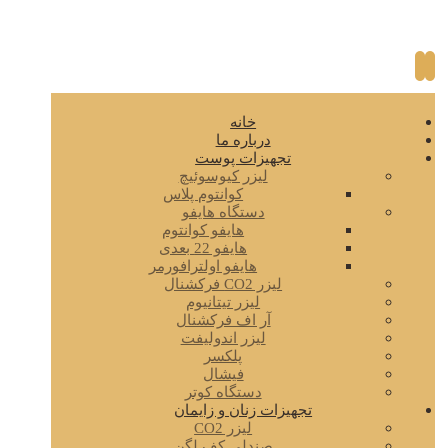
خانه
درباره ما
تجهیزات پوست
لیزر کیوسوئیچ
کوانتوم پلاس
دستگاه هایفو
هایفو کوانتوم
هایفو 22 بعدی
هایفو اولترافورمر
لیزر CO2 فرکشنال
لیزر تیتانیوم
آر اف فرکشنال
لیزر اندولیفت
پلکسر
فیشال
دستگاه کوتر
تجهیزات زنان و زایمان
لیزر CO2
صندلی کف لگن