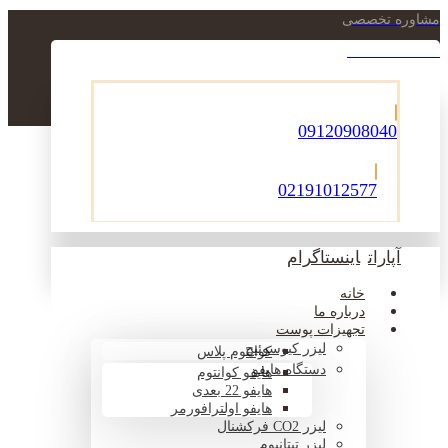
مشاوره تخصصی
021-22900756
09120908040
02191012577
آپارات
اینستاگرام
خانه
درباره ما
تجهیزات پوست
لیزر کیوسوئیچ
کوانتوم پلاس
دستگاه هایفو
هایفو کوانتوم
هایفو 22 بعدی
هایفو اولترافورمر
لیزر CO2 فرکشنال
لیزر تیتانیوم