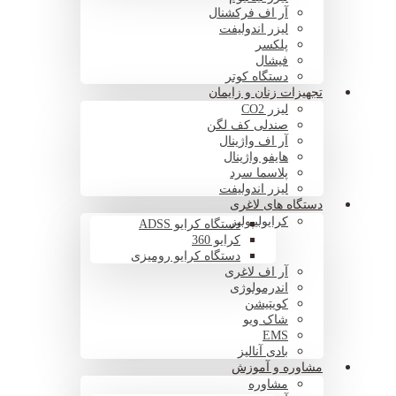
آر اف فرکشنال
لیزر اندولیفت
پلکسر
فیشال
دستگاه کوتر
تجهیزات زنان و زایمان
لیزر CO2
صندلی کف لگن
آر اف واژینال
هایفو واژینال
پلاسما سرد
لیزر اندولیفت
دستگاه های لاغری
کرایولیپولیز
دستگاه کرایو ADSS
کرایو 360
دستگاه کرایو رومیزی
آر اف لاغری
اندرمولوژی
کویتیشن
شاک ویو
EMS
بادی آنالیز
مشاوره و آموزش
مشاوره