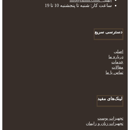
ایمیل: info@razhin.clinic
ساعت کار: شنبه تا پنجشنبه 10 تا 19
دسترسی سریع
اصلی
درباره ما
خدمات
مقالات
تماس با ما
لینک‌های مفید
تجهیزات پوست
تجهیزات زنان و زایمان