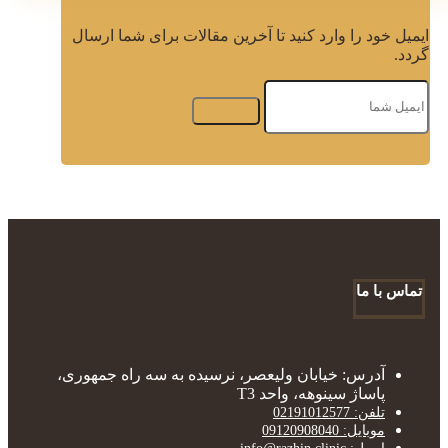
ایمیل خود را وارد کنید تا آخرین مقالات برای شما ارسال
گردد.
تماس با ما
آدرس: خیابان ولیعصر، نرسیده به سه راه جمهوری،
پاساژ سینوهه، واحد T3
تلفن: 02191012577
موبایل: 09120908040