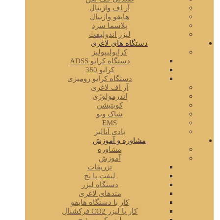
آر اف واژینال
هایفو واژینال
پلاسما سرد
لیزر اندولیفت
دستگاه های لاغری
کرایولیپولیز
دستگاه کرایو ADSS
کرایو 360
دستگاه کرایو رومیزی
آر اف لاغری
اندرمولوژی
کویتیشن
شاک ویو
EMS
بادی آنالیز
مشاوره و آموزش
مشاوره
آموزش
تزریقات
لیفت با نخ
دستگاه لیزر
متدهای لاغری
کار با دستگاه هایفو
کار با لیزر CO2 فرکشنال