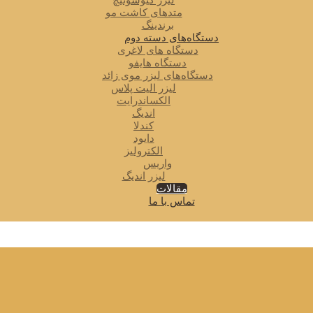
لیزر کیوسوئیچ
متدهای کاشت مو
برندینگ
دستگاه‌های دسته دوم
دستگاه های لاغری
دستگاه هایفو
دستگاه‌های لیزر موی زائد
لیزر الیت پلاس
الکساندرایت
اندیگ
کندلا
دایود
الکترولیز
واریس
لیزر اندیگ
مقالات
تماس با ما