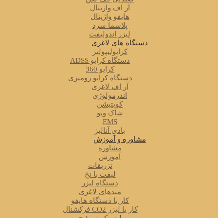
آر اف واژینال
هایفو واژینال
پلاسما سرد
لیزر اندولیفت
دستگاه های لاغری
کرایولیپولیز
دستگاه کرایو ADSS
کرایو 360
دستگاه کرایو رومیزی
آر اف لاغری
اندرمولوژی
کویتیشن
شاک ویو
EMS
بادی آنالیز
مشاوره و آموزش
مشاوره
آموزش
تزریقات
لیفت با نخ
دستگاه لیزر
متدهای لاغری
کار با دستگاه هایفو
کار با لیزر CO2 فرکشنال