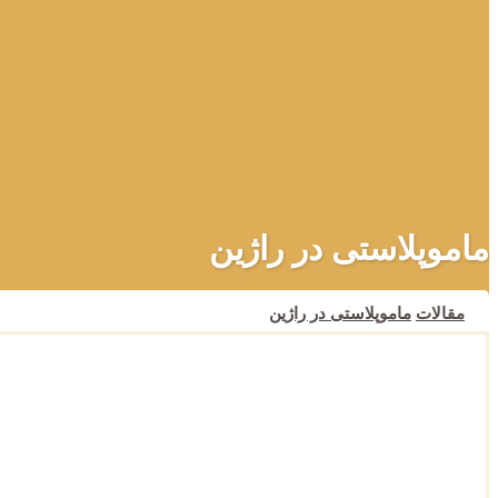
ماموپلاستی در راژین
مقالات
ماموپلاستی در راژین