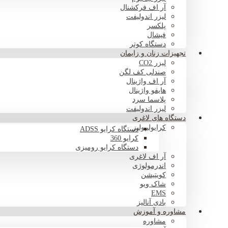
آر اف فرکشنال
لیزر اندولیفت
پلکسر
فیشال
دستگاه کوتر
تجهیزات زنان و زایمان
لیزر CO2
صندلی کف لگن
آر اف واژینال
هایفو واژینال
پلاسما سرد
لیزر اندولیفت
دستگاه های لاغری
کرایولیپولیز
دستگاه کرایو ADSS
کرایو 360
دستگاه کرایو رومیزی
آر اف لاغری
اندرمولوژی
کویتیشن
شاک ویو
EMS
بادی آنالیز
مشاوره و آموزش
مشاوره