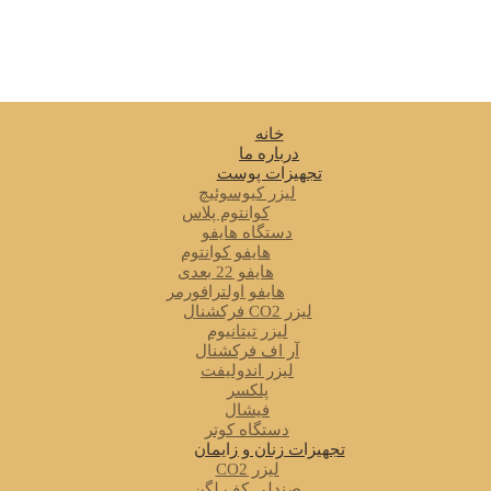
خانه
درباره ما
تجهیزات پوست
لیزر کیوسوئیچ
کوانتوم پلاس
دستگاه هایفو
هایفو کوانتوم
هایفو 22 بعدی
هایفو اولترافورمر
لیزر CO2 فرکشنال
لیزر تیتانیوم
آر اف فرکشنال
لیزر اندولیفت
پلکسر
فیشال
دستگاه کوتر
تجهیزات زنان و زایمان
لیزر CO2
صندلی کف لگن