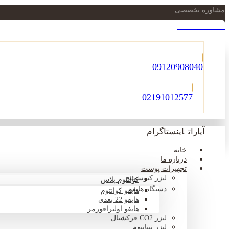
مشاوره تخصصی
021-22900756
09120908040
02191012577
آپارات
اینستاگرام
خانه
درباره ما
تجهیزات پوست
لیزر کیوسوئیچ
کوانتوم پلاس
دستگاه هایفو
هایفو کوانتوم
هایفو 22 بعدی
هایفو اولترافورمر
لیزر CO2 فرکشنال
لیزر تیتانیوم