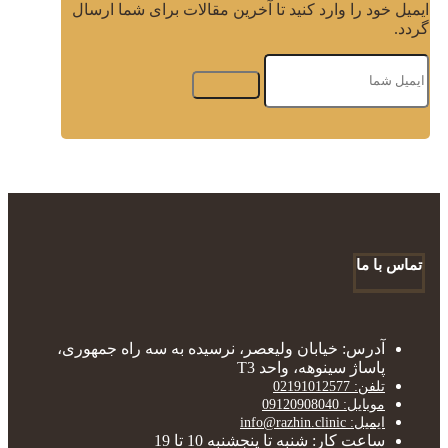
ایمیل خود را وارد کنید تا آخرین مقالات برای شما ارسال
گردد.
تماس با ما
آدرس: خیابان ولیعصر، نرسیده به سه راه جمهوری،
پاساژ سینوهه، واحد T3
تلفن: 02191012577
موبایل: 09120908040
ایمیل: info@razhin.clinic
ساعت کار: شنبه تا پنجشنبه 10 تا 19