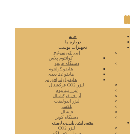
خانه
درباره ما
تجهیزات پوست
لیزر کیوسوئیچ
کوانتوم پلاس
دستگاه هایفو
هایفو کوانتوم
هایفو 22 بعدی
هایفو اولترافورمر
لیزر CO2 فرکشنال
لیزر تیتانیوم
آر اف فرکشنال
لیزر اندولیفت
پلکسر
فیشال
دستگاه کوتر
تجهیزات زنان و زایمان
لیزر CO2
صندلی کف لگن