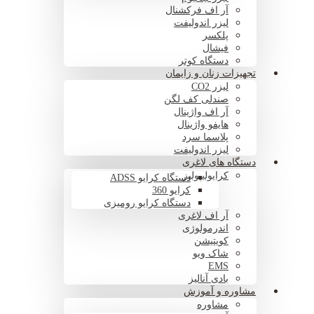
آر اف فرکشنال
لیزر اندولیفت
پلکسر
فیشال
دستگاه کوتر
تجهیزات زنان و زایمان
لیزر CO2
صندلی کف لگن
آر اف واژینال
هایفو واژینال
پلاسما سرد
لیزر اندولیفت
دستگاه های لاغری
کرایولیپولیز
دستگاه کرایو ADSS
کرایو 360
دستگاه کرایو رومیزی
آر اف لاغری
اندرمولوژی
کویتیشن
شاک ویو
EMS
بادی آنالیز
مشاوره و آموزش
مشاوره