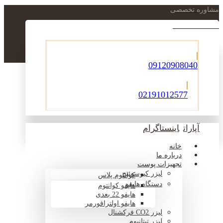
مشاوره تخصصی
021-22900756
09120908040
02191012577
آپارات
اینستاگرام
خانه
درباره ما
تجهیزات پوست
لیزر کیوسوئیچ
کوانتوم پلاس
دستگاه هایفو
هایفو کوانتوم
هایفو 22 بعدی
هایفو اولترافورمر
لیزر CO2 فرکشنال
لیزر تیتانیوم