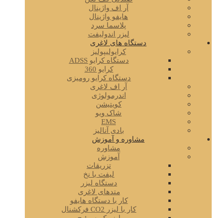
آر اف واژینال
هایفو واژینال
پلاسما سرد
لیزر اندولیفت
دستگاه های لاغری
کرایولیپولیز
دستگاه کرایو ADSS
کرایو 360
دستگاه کرایو رومیزی
آر اف لاغری
اندرمولوژی
کویتیشن
شاک ویو
EMS
بادی آنالیز
مشاوره و آموزش
مشاوره
آموزش
تزریقات
لیفت با نخ
دستگاه لیزر
متدهای لاغری
کار با دستگاه هایفو
کار با لیزر CO2 فرکشنال