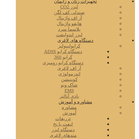
تجهیزات زنان و زایمان
لیزر CO2
صندلی کف لگن
آر اف واژینال
هایفو واژینال
پلاسما سرد
لیزر اندولیفت
دستگاه های لاغری
کرایولیپولیز
دستگاه کرایو ADSS
کرایو 360
دستگاه کرایو رومیزی
آر اف لاغری
اندرمولوژی
کویتیشن
شاک ویو
EMS
بادی آنالیز
مشاوره و آموزش
مشاوره
آموزش
تزریقات
لیفت با نخ
دستگاه لیزر
متدهای لاغری