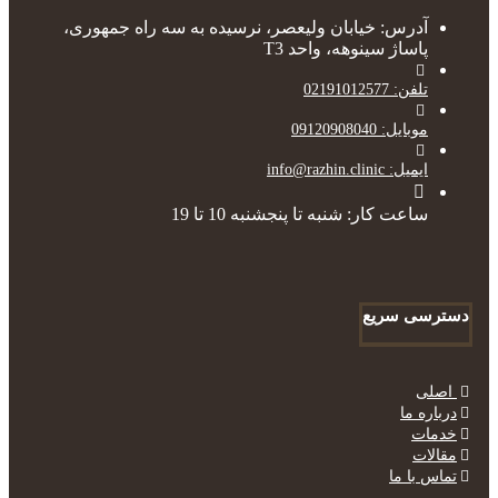
آدرس: خیابان ولیعصر، نرسیده به سه راه جمهوری،
پاساژ سینوهه، واحد T3
تلفن: 02191012577
موبایل: 09120908040
ایمیل: info@razhin.clinic
ساعت کار: شنبه تا پنجشنبه 10 تا 19
دسترسی سریع
اصلی
درباره ما
خدمات
مقالات
تماس با ما