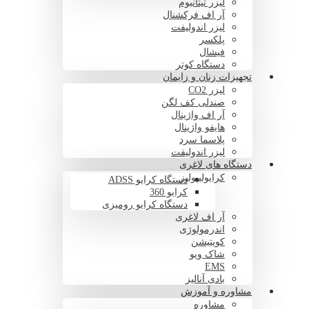
لیزر تیتانیوم
آر اف فرکشنال
لیزر اندولیفت
پلکسر
فیشال
دستگاه کوتر
تجهیزات زنان و زایمان
لیزر CO2
صندلی کف لگن
آر اف واژینال
هایفو واژینال
پلاسما سرد
لیزر اندولیفت
دستگاه های لاغری
کرایولیپولیز
دستگاه کرایو ADSS
کرایو 360
دستگاه کرایو رومیزی
آر اف لاغری
اندرمولوژی
کویتیشن
شاک ویو
EMS
بادی آنالیز
مشاوره و آموزش
مشاوره