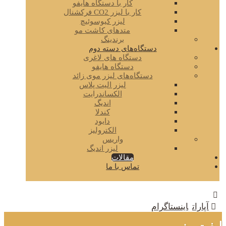
کار با دستگاه هایفو
کار با لیزر CO2 فرکشنال
لیزر کیوسوئیچ
متدهای کاشت مو
برندینگ
دستگاه‌های دسته دوم
دستگاه های لاغری
دستگاه هایفو
دستگاه‌های لیزر موی زائد
لیزر الیت پلاس
الکساندرایت
اندیگ
کندلا
دایود
الکترولیز
واریس
لیزر اندیگ
مقالات
تماس با ما
آپارات
اینستاگرام