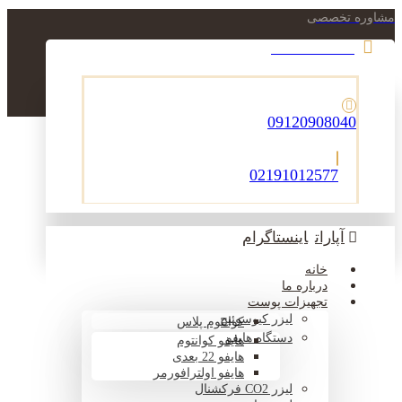
مشاوره تخصصی
021-22900756
09120908040
02191012577
آپارات
اینستاگرام
خانه
درباره ما
تجهیزات پوست
لیزر کیوسوئیچ
کوانتوم پلاس
دستگاه هایفو
هایفو کوانتوم
هایفو 22 بعدی
هایفو اولترافورمر
لیزر CO2 فرکشنال