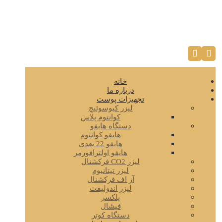
خانه
درباره ما
تجهیزات پوست
لیزر کیوسوئیچ
کوانتوم پلاس
دستگاه هایفو
هایفو کوانتوم
هایفو 22 بعدی
هایفو اولترافورمر
لیزر CO2 فرکشنال
لیزر تیتانیوم
آر اف فرکشنال
لیزر اندولیفت
پلکسر
فیشال
دستگاه کوتر