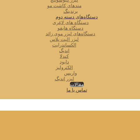
لیزر کیوسوئیچ
متدهای کاشت مو
برندینگ
دستگاه‌های دسته دوم
دستگاه های لاغری
دستگاه هایفو
دستگاه‌های لیزر موی زائد
لیزر الیت پلاس
الکساندرایت
اندیگ
کندلا
دایود
الکترولیز
واریس
لیزر اندیگ
مقالات
تماس با ما