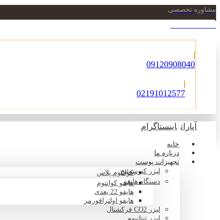
مشاوره تخصصی
021-22900756
09120908040
02191012577
آپارات
اینستاگرام
خانه
درباره ما
تجهیزات پوست
لیزر کیوسوئیچ
کوانتوم پلاس
دستگاه هایفو
هایفو کوانتوم
هایفو 22 بعدی
هایفو اولترافورمر
لیزر CO2 فرکشنال
لیزر تیتانیوم