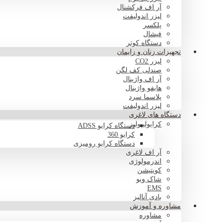
آر اف فرکشنال
لیزر اندولیفت
پلکسر
فیشال
دستگاه کوتر
تجهیزات زنان و زایمان
لیزر CO2
صندلی کف لگن
آر اف واژینال
هایفو واژینال
پلاسما سرد
لیزر اندولیفت
دستگاه های لاغری
کرایولیپولیز
دستگاه کرایو ADSS
کرایو 360
دستگاه کرایو رومیزی
آر اف لاغری
اندرمولوژی
کویتیشن
شاک ویو
EMS
بادی آنالیز
مشاوره و آموزش
مشاوره