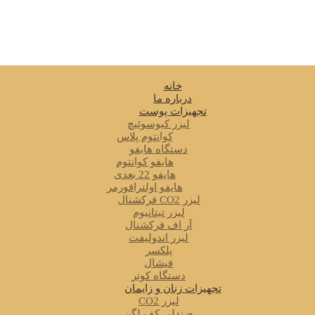
خانه
درباره ما
تجهیزات پوست
لیزر کیوسوئیچ
کوانتوم پلاس
دستگاه هایفو
هایفو کوانتوم
هایفو 22 بعدی
هایفو اولترافورمر
لیزر CO2 فرکشنال
لیزر تیتانیوم
آر اف فرکشنال
لیزر اندولیفت
پلکسر
فیشال
دستگاه کوتر
تجهیزات زنان و زایمان
لیزر CO2
صندلی کف لگن