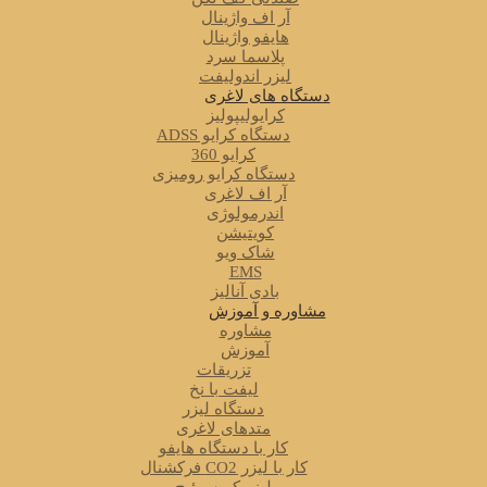
آر اف واژینال
هایفو واژینال
پلاسما سرد
لیزر اندولیفت
دستگاه های لاغری
کرایولیپولیز
دستگاه کرایو ADSS
کرایو 360
دستگاه کرایو رومیزی
آر اف لاغری
اندرمولوژی
کویتیشن
شاک ویو
EMS
بادی آنالیز
مشاوره و آموزش
مشاوره
آموزش
تزریقات
لیفت با نخ
دستگاه لیزر
متدهای لاغری
کار با دستگاه هایفو
کار با لیزر CO2 فرکشنال