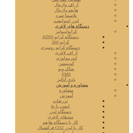
آر اف واژینال
هایفو واژینال
پلاسما سرد
لیزر اندولیفت
دستگاه های لاغری
کرایولیپولیز
دستگاه کرایو ADSS
کرایو 360
دستگاه کرایو رومیزی
آر اف لاغری
اندرمولوژی
کویتیشن
شاک ویو
EMS
بادی آنالیز
مشاوره و آموزش
مشاوره
آموزش
تزریقات
لیفت با نخ
دستگاه لیزر
متدهای لاغری
کار با دستگاه هایفو
کار با لیزر CO2 فرکشنال