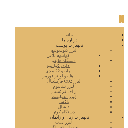
خانه
درباره ما
تجهیزات پوست
لیزر کیوسوئیچ
کوانتوم پلاس
دستگاه هایفو
هایفو کوانتوم
هایفو 22 بعدی
هایفو اولترافورمر
لیزر CO2 فرکشنال
لیزر تیتانیوم
آر اف فرکشنال
لیزر اندولیفت
پلکسر
فیشال
دستگاه کوتر
تجهیزات زنان و زایمان
لیزر CO2
صندلی کف لگن