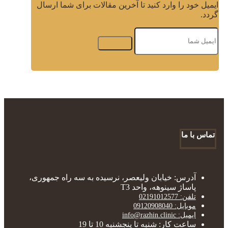
ایمیل خود را وارد کنید تا آخرین مقالات برای شما ارسال
گردد.
تماس با ما
آدرس: خیابان ولیعصر، نرسیده به سه راه جمهوری،
پاساژ سینوهه، واحد T3
تلفن: 02191012577
موبایل: 09120908040
ایمیل: info@razhin.clinic
ساعت کار: شنبه تا پنجشنبه 10 تا 19