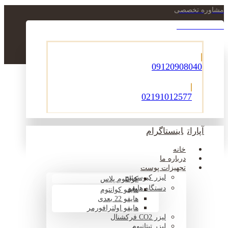
مشاوره تخصصی
021-22900756
09120908040
02191012577
آپارات
اینستاگرام
خانه
درباره ما
تجهیزات پوست
لیزر کیوسوئیچ
کوانتوم پلاس
دستگاه هایفو
هایفو کوانتوم
هایفو 22 بعدی
هایفو اولترافورمر
لیزر CO2 فرکشنال
لیزر تیتانیوم