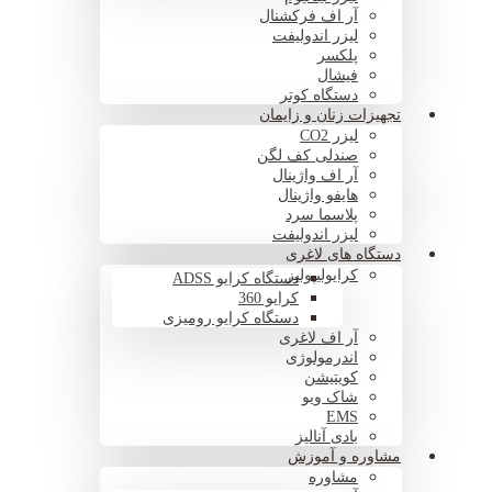
آر اف فرکشنال
لیزر اندولیفت
پلکسر
فیشال
دستگاه کوتر
تجهیزات زنان و زایمان
لیزر CO2
صندلی کف لگن
آر اف واژینال
هایفو واژینال
پلاسما سرد
لیزر اندولیفت
دستگاه های لاغری
کرایولیپولیز
دستگاه کرایو ADSS
کرایو 360
دستگاه کرایو رومیزی
آر اف لاغری
اندرمولوژی
کویتیشن
شاک ویو
EMS
بادی آنالیز
مشاوره و آموزش
مشاوره