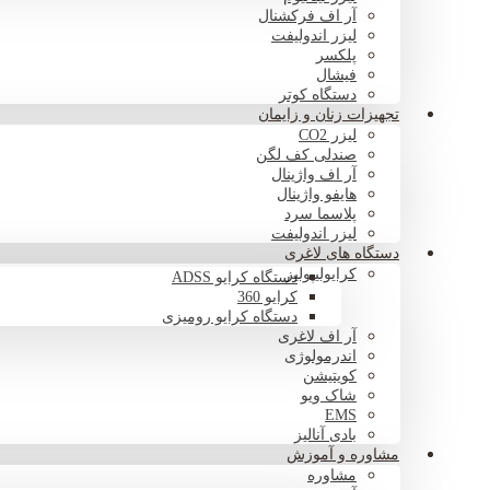
آر اف فرکشنال
لیزر اندولیفت
پلکسر
فیشال
دستگاه کوتر
تجهیزات زنان و زایمان
لیزر CO2
صندلی کف لگن
آر اف واژینال
هایفو واژینال
پلاسما سرد
لیزر اندولیفت
دستگاه های لاغری
کرایولیپولیز
دستگاه کرایو ADSS
کرایو 360
دستگاه کرایو رومیزی
آر اف لاغری
اندرمولوژی
کویتیشن
شاک ویو
EMS
بادی آنالیز
مشاوره و آموزش
مشاوره