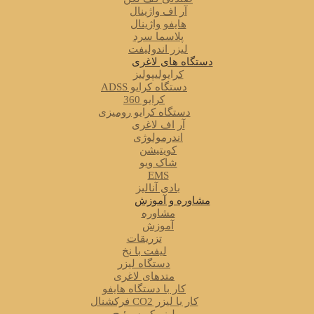
آر اف واژینال
هایفو واژینال
پلاسما سرد
لیزر اندولیفت
دستگاه های لاغری
کرایولیپولیز
دستگاه کرایو ADSS
کرایو 360
دستگاه کرایو رومیزی
آر اف لاغری
اندرمولوژی
کویتیشن
شاک ویو
EMS
بادی آنالیز
مشاوره و آموزش
مشاوره
آموزش
تزریقات
لیفت با نخ
دستگاه لیزر
متدهای لاغری
کار با دستگاه هایفو
کار با لیزر CO2 فرکشنال