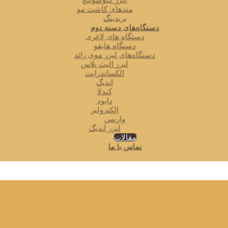
لیزر کیوسوئیچ
متدهای کاشت مو
برندینگ
دستگاه‌های دسته دوم
دستگاه های لاغری
دستگاه هایفو
دستگاه‌های لیزر موی زائد
لیزر الیت پلاس
الکساندرایت
اندیگ
کندلا
دایود
الکترولیز
واریس
لیزر اندیگ
مقالات
تماس با ما