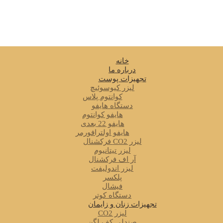
خانه
درباره ما
تجهیزات پوست
لیزر کیوسوئیچ
کوانتوم پلاس
دستگاه هایفو
هایفو کوانتوم
هایفو 22 بعدی
هایفو اولترافورمر
لیزر CO2 فرکشنال
لیزر تیتانیوم
آر اف فرکشنال
لیزر اندولیفت
پلکسر
فیشال
دستگاه کوتر
تجهیزات زنان و زایمان
لیزر CO2
صندلی کف لگن