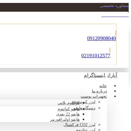
مشاوره تخصصی
021-22900756
09120908040
02191012577
آپارات
اینستاگرام
خانه
درباره ما
تجهیزات پوست
لیزر کیوسوئیچ
کوانتوم پلاس
دستگاه هایفو
هایفو کوانتوم
هایفو 22 بعدی
هایفو اولترافورمر
لیزر CO2 فرکشنال
لیزر تیتانیوم