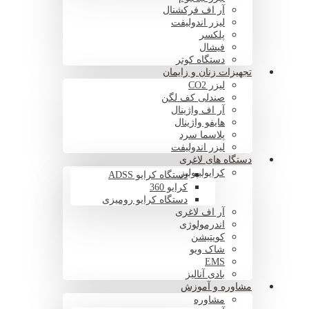
آر اف فرکشنال
لیزر اندولیفت
پلکسر
فیشال
دستگاه کوتر
تجهیزات زنان و زایمان
لیزر CO2
صندلی کف لگن
آر اف واژینال
هایفو واژینال
پلاسما سرد
لیزر اندولیفت
دستگاه های لاغری
کرایولیپولیز
دستگاه کرایو ADSS
کرایو 360
دستگاه کرایو رومیزی
آر اف لاغری
اندرمولوژی
کویتیشن
شاک ویو
EMS
بادی آنالیز
مشاوره و آموزش
مشاوره