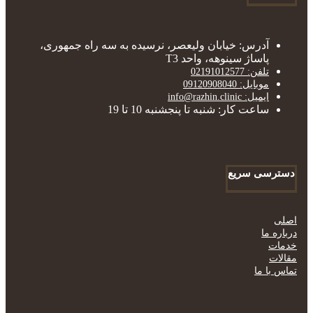
آدرس: خیابان ولیعصر، نرسیده به سه راه جمهوری،
پاساژ سینوهه، واحد T3
تلفن: 02191012577
موبایل: 09120908040
ایمیل: info@razhin.clinic
ساعت کار: شنبه تا پنجشنبه 10 تا 19
دسترسی سریع
اصلی
درباره ما
خدمات
مقالات
تماس با ما