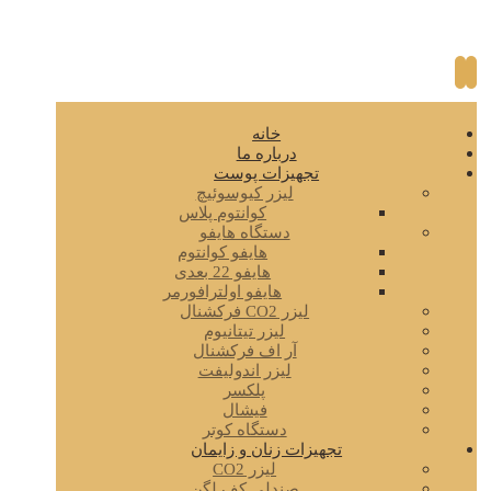
خانه
درباره ما
تجهیزات پوست
لیزر کیوسوئیچ
کوانتوم پلاس
دستگاه هایفو
هایفو کوانتوم
هایفو 22 بعدی
هایفو اولترافورمر
لیزر CO2 فرکشنال
لیزر تیتانیوم
آر اف فرکشنال
لیزر اندولیفت
پلکسر
فیشال
دستگاه کوتر
تجهیزات زنان و زایمان
لیزر CO2
صندلی کف لگن