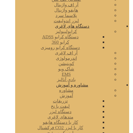
آر اف واژینال
هایفو واژینال
پلاسما سرد
لیزر اندولیفت
دستگاه های لاغری
کرایولیپولیز
دستگاه کرایو ADSS
کرایو 360
دستگاه کرایو رومیزی
آر اف لاغری
اندرمولوژی
کویتیشن
شاک ویو
EMS
بادی آنالیز
مشاوره و آموزش
مشاوره
آموزش
تزریقات
لیفت با نخ
دستگاه لیزر
متدهای لاغری
کار با دستگاه هایفو
کار با لیزر CO2 فرکشنال