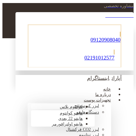
مشاوره تخصصی
021-22900756
09120908040
02191012577
آپارات
اینستاگرام
خانه
درباره ما
تجهیزات پوست
لیزر کیوسوئیچ
کوانتوم پلاس
دستگاه هایفو
هایفو کوانتوم
هایفو 22 بعدی
هایفو اولترافورمر
لیزر CO2 فرکشنال
لیزر تیتانیوم