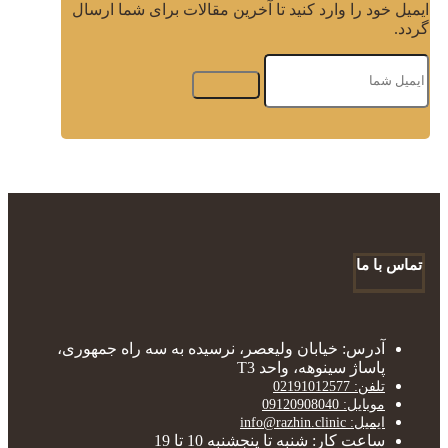
ایمیل خود را وارد کنید تا آخرین مقالات برای شما ارسال
گردد.
تماس با ما
آدرس: خیابان ولیعصر، نرسیده به سه راه جمهوری،
پاساژ سینوهه، واحد T3
تلفن: 02191012577
موبایل: 09120908040
ایمیل: info@razhin.clinic
ساعت کار: شنبه تا پنجشنبه 10 تا 19