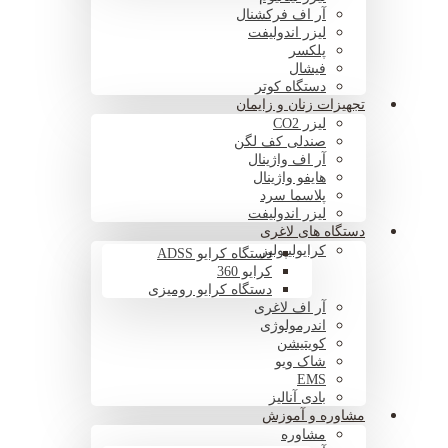
آر اف فرکشنال
لیزر اندولیفت
پلکسر
فیشال
دستگاه کوتر
تجهیزات زنان و زایمان
لیزر CO2
صندلی کف لگن
آر اف واژینال
هایفو واژینال
پلاسما سرد
لیزر اندولیفت
دستگاه های لاغری
کرایولیپولیز
دستگاه کرایو ADSS
کرایو 360
دستگاه کرایو رومیزی
آر اف لاغری
اندرمولوژی
کویتیشن
شاک ویو
EMS
بادی آنالیز
مشاوره و آموزش
مشاوره