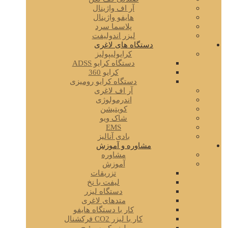
آر اف واژینال
هایفو واژینال
پلاسما سرد
لیزر اندولیفت
دستگاه های لاغری
کرایولیپولیز
دستگاه کرایو ADSS
کرایو 360
دستگاه کرایو رومیزی
آر اف لاغری
اندرمولوژی
کویتیشن
شاک ویو
EMS
بادی آنالیز
مشاوره و آموزش
مشاوره
آموزش
تزریقات
لیفت با نخ
دستگاه لیزر
متدهای لاغری
کار با دستگاه هایفو
کار با لیزر CO2 فرکشنال