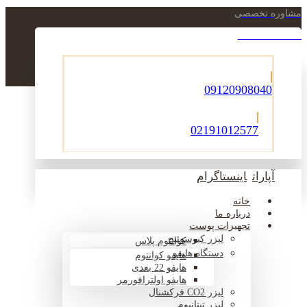
مشاوره تخصصی
021-22900756
09120908040
02191012577
آپارات
اینستاگرام
خانه
درباره ما
تجهیزات پوست
لیزر کیوسوئیچ
کوانتوم پلاس
دستگاه هایفو
هایفو کوانتوم
هایفو 22 بعدی
هایفو اولترافورمر
لیزر CO2 فرکشنال
لیزر تیتانیوم