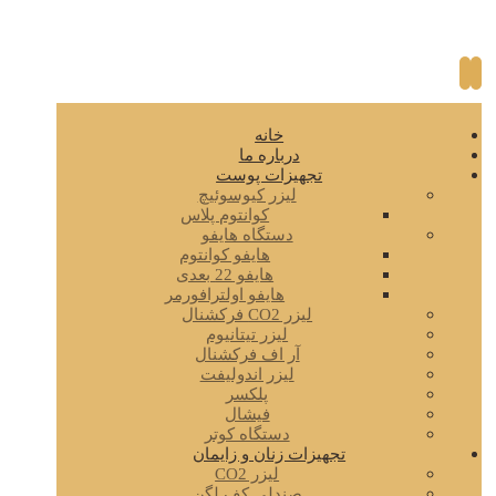
خانه
درباره ما
تجهیزات پوست
لیزر کیوسوئیچ
کوانتوم پلاس
دستگاه هایفو
هایفو کوانتوم
هایفو 22 بعدی
هایفو اولترافورمر
لیزر CO2 فرکشنال
لیزر تیتانیوم
آر اف فرکشنال
لیزر اندولیفت
پلکسر
فیشال
دستگاه کوتر
تجهیزات زنان و زایمان
لیزر CO2
صندلی کف لگن