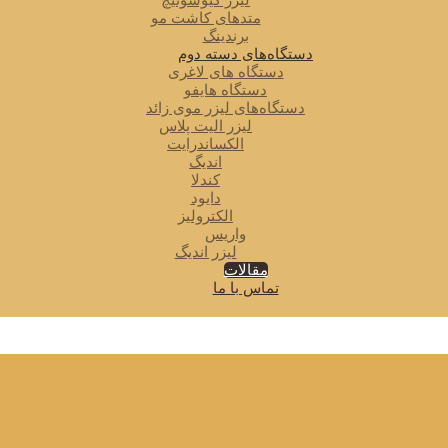
لیزر کیوسوئیچ
متدهای کاشت مو
برندینگ
دستگاه‌های دسته دوم
دستگاه های لاغری
دستگاه هایفو
دستگاه‌های لیزر موی زائد
لیزر الیت پلاس
الکساندرایت
اندیگ
کندلا
دایود
الکترولیز
واریس
لیزر اندیگ
مقالات
تماس با ما