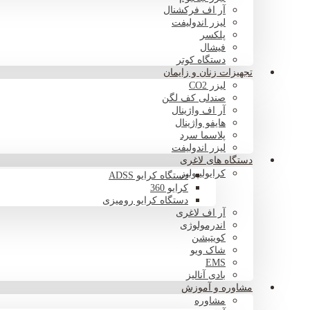
آر اف فرکشنال
لیزر اندولیفت
پلکسر
فیشال
دستگاه کوتر
تجهیزات زنان و زایمان
لیزر CO2
صندلی کف لگن
آر اف واژینال
هایفو واژینال
پلاسما سرد
لیزر اندولیفت
دستگاه های لاغری
کرایولیپولیز
دستگاه کرایو ADSS
کرایو 360
دستگاه کرایو رومیزی
آر اف لاغری
اندرمولوژی
کویتیشن
شاک ویو
EMS
بادی آنالیز
مشاوره و آموزش
مشاوره