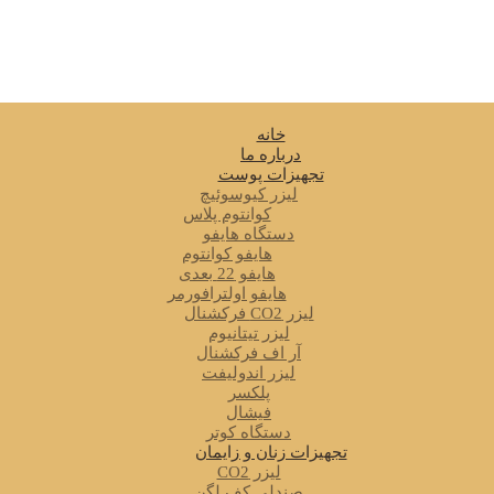
خانه
درباره ما
تجهیزات پوست
لیزر کیوسوئیچ
کوانتوم پلاس
دستگاه هایفو
هایفو کوانتوم
هایفو 22 بعدی
هایفو اولترافورمر
لیزر CO2 فرکشنال
لیزر تیتانیوم
آر اف فرکشنال
لیزر اندولیفت
پلکسر
فیشال
دستگاه کوتر
تجهیزات زنان و زایمان
لیزر CO2
صندلی کف لگن