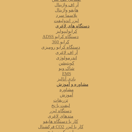
آر اف واژینال
هایفو واژینال
پلاسما سرد
لیزر اندولیفت
دستگاه های لاغری
کرایولیپولیز
دستگاه کرایو ADSS
کرایو 360
دستگاه کرایو رومیزی
آر اف لاغری
اندرمولوژی
کویتیشن
شاک ویو
EMS
بادی آنالیز
مشاوره و آموزش
مشاوره
آموزش
تزریقات
لیفت با نخ
دستگاه لیزر
متدهای لاغری
کار با دستگاه هایفو
کار با لیزر CO2 فرکشنال