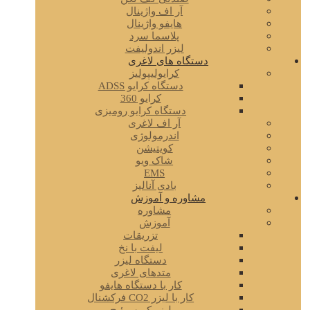
آر اف واژینال
هایفو واژینال
پلاسما سرد
لیزر اندولیفت
دستگاه های لاغری
کرایولیپولیز
دستگاه کرایو ADSS
کرایو 360
دستگاه کرایو رومیزی
آر اف لاغری
اندرمولوژی
کویتیشن
شاک ویو
EMS
بادی آنالیز
مشاوره و آموزش
مشاوره
آموزش
تزریقات
لیفت با نخ
دستگاه لیزر
متدهای لاغری
کار با دستگاه هایفو
کار با لیزر CO2 فرکشنال