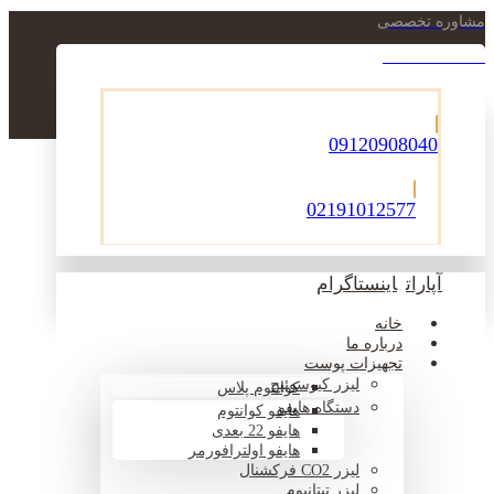
مشاوره تخصصی
021-22900756
09120908040
02191012577
آپارات
اینستاگرام
خانه
درباره ما
تجهیزات پوست
لیزر کیوسوئیچ
کوانتوم پلاس
دستگاه هایفو
هایفو کوانتوم
هایفو 22 بعدی
هایفو اولترافورمر
لیزر CO2 فرکشنال
لیزر تیتانیوم