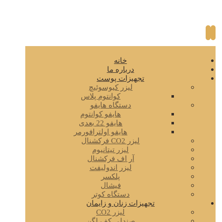
خانه
درباره ما
تجهیزات پوست
لیزر کیوسوئیچ
کوانتوم پلاس
دستگاه هایفو
هایفو کوانتوم
هایفو 22 بعدی
هایفو اولترافورمر
لیزر CO2 فرکشنال
لیزر تیتانیوم
آر اف فرکشنال
لیزر اندولیفت
پلکسر
فیشال
دستگاه کوتر
تجهیزات زنان و زایمان
لیزر CO2
صندلی کف لگن