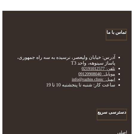
تماس با ما
آدرس: خیابان ولیعصر، نرسیده به سه راه جمهوری،
پاساژ سینوهه، واحد T3
تلفن: 02191012577
موبایل: 09120908040
ایمیل: info@razhin.clinic
ساعت کار: شنبه تا پنجشنبه 10 تا 19
دسترسی سریع
اصلی