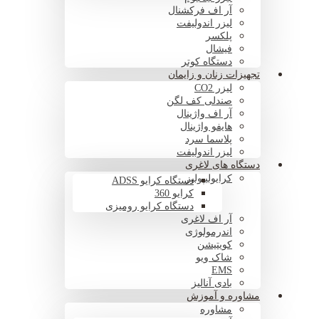
آر اف فرکشنال
لیزر اندولیفت
پلکسر
فیشال
دستگاه کوتر
تجهیزات زنان و زایمان
لیزر CO2
صندلی کف لگن
آر اف واژینال
هایفو واژینال
پلاسما سرد
لیزر اندولیفت
دستگاه های لاغری
کرایولیپولیز
دستگاه کرایو ADSS
کرایو 360
دستگاه کرایو رومیزی
آر اف لاغری
اندرمولوژی
کویتیشن
شاک ویو
EMS
بادی آنالیز
مشاوره و آموزش
مشاوره