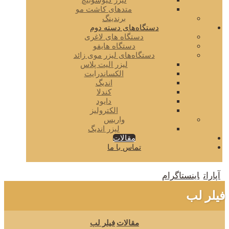
لیزر کیوسوئیچ
متدهای کاشت مو
برندینگ
دستگاه‌های دسته دوم
دستگاه های لاغری
دستگاه هایفو
دستگاه‌های لیزر موی زائد
لیزر الیت پلاس
الکساندرایت
اندیگ
کندلا
دایود
الکترولیز
واریس
لیزر اندیگ
مقالات
تماس با ما
آپارات
اینستاگرام
فیلر لب
مقالات
فیلر لب