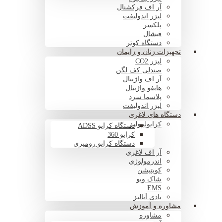
آر اف فرکشنال
لیزر اندولیفت
پلکسر
فیشال
دستگاه کوتر
تجهیزات زنان و زایمان
لیزر CO2
صندلی کف لگن
آر اف واژینال
هایفو واژینال
پلاسما سرد
لیزر اندولیفت
دستگاه های لاغری
کرایولیپولیز
دستگاه کرایو ADSS
کرایو 360
دستگاه کرایو رومیزی
آر اف لاغری
اندرمولوژی
کویتیشن
شاک ویو
EMS
بادی آنالیز
مشاوره و آموزش
مشاوره