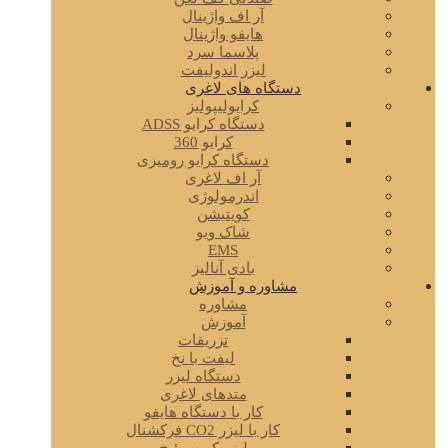
آر اف واژینال
هایفو واژینال
پلاسما سرد
لیزر اندولیفت
دستگاه های لاغری
کرایولیپولیز
دستگاه کرایو ADSS
کرایو 360
دستگاه کرایو رومیزی
آر اف لاغری
اندرمولوژی
کویتیشن
شاک ویو
EMS
بادی آنالیز
مشاوره و آموزش
مشاوره
آموزش
تزریقات
لیفت با نخ
دستگاه لیزر
متدهای لاغری
کار با دستگاه هایفو
کار با لیزر CO2 فرکشنال