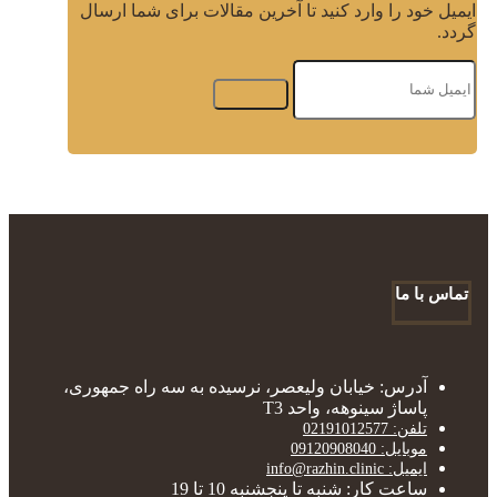
ایمیل خود را وارد کنید تا آخرین مقالات برای شما ارسال
گردد.
تماس با ما
آدرس: خیابان ولیعصر، نرسیده به سه راه جمهوری،
پاساژ سینوهه، واحد T3
تلفن: 02191012577
موبایل: 09120908040
ایمیل: info@razhin.clinic
ساعت کار: شنبه تا پنجشنبه 10 تا 19