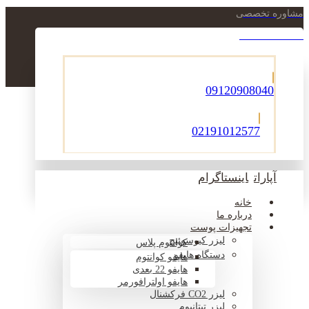
مشاوره تخصصی
021-22900756
09120908040
02191012577
آپارات
اینستاگرام
خانه
درباره ما
تجهیزات پوست
لیزر کیوسوئیچ
کوانتوم پلاس
دستگاه هایفو
هایفو کوانتوم
هایفو 22 بعدی
هایفو اولترافورمر
لیزر CO2 فرکشنال
لیزر تیتانیوم