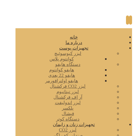
خانه
درباره ما
تجهیزات پوست
لیزر کیوسوئیچ
کوانتوم پلاس
دستگاه هایفو
هایفو کوانتوم
هایفو 22 بعدی
هایفو اولترافورمر
لیزر CO2 فرکشنال
لیزر تیتانیوم
آر اف فرکشنال
لیزر اندولیفت
پلکسر
فیشال
دستگاه کوتر
تجهیزات زنان و زایمان
لیزر CO2
صندلی کف لگن