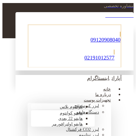
مشاوره تخصصی
021-22900756
09120908040
02191012577
آپارات
اینستاگرام
خانه
درباره ما
تجهیزات پوست
لیزر کیوسوئیچ
کوانتوم پلاس
دستگاه هایفو
هایفو کوانتوم
هایفو 22 بعدی
هایفو اولترافورمر
لیزر CO2 فرکشنال
لیزر تیتانیوم