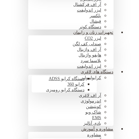
آر اف فرکشنال
لیزر اندولیفت
پلکسر
فیشال
دستگاه کوتر
تجهیزات زنان و زایمان
لیزر CO2
صندلی کف لگن
آر اف واژینال
هایفو واژینال
پلاسما سرد
لیزر اندولیفت
دستگاه های لاغری
کرایولیپولیز
دستگاه کرایو ADSS
کرایو 360
دستگاه کرایو رومیزی
آر اف لاغری
اندرمولوژی
کویتیشن
شاک ویو
EMS
بادی آنالیز
مشاوره و آموزش
مشاوره