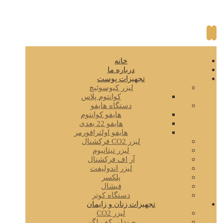
خانه
درباره ما
تجهیزات پوست
لیزر کیوسوئیچ
کوانتوم پلاس
دستگاه هایفو
هایفو کوانتوم
هایفو 22 بعدی
هایفو اولترافورمر
لیزر CO2 فرکشنال
لیزر تیتانیوم
آر اف فرکشنال
لیزر اندولیفت
پلکسر
فیشال
دستگاه کوتر
تجهیزات زنان و زایمان
لیزر CO2
صندلی کف لگن