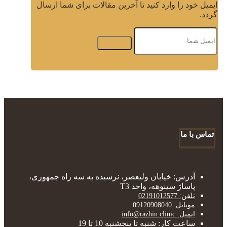
ایمیل خود را وارد کنید تا آخرین مقالات برای شما ارسال
گردد.
تماس با ما
آدرس: خیابان ولیعصر، نرسیده به سه راه جمهوری،
پاساژ سینوهه، واحد T3
تلفن: 02191012577
موبایل: 09120908040
ایمیل: info@razhin.clinic
ساعت کار: شنبه تا پنجشنبه 10 تا 19