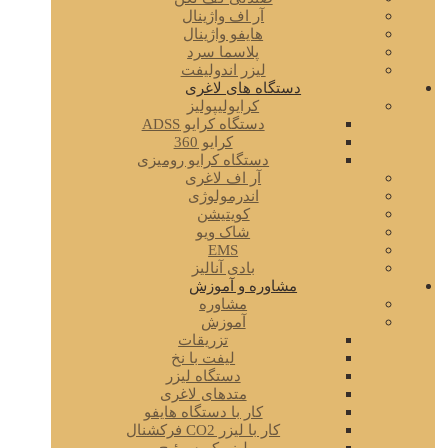
آر اف واژینال
هایفو واژینال
پلاسما سرد
لیزر اندولیفت
دستگاه های لاغری
کرایولیپولیز
دستگاه کرایو ADSS
کرایو 360
دستگاه کرایو رومیزی
آر اف لاغری
اندرمولوژی
کویتیشن
شاک ویو
EMS
بادی آنالیز
مشاوره و آموزش
مشاوره
آموزش
تزریقات
لیفت با نخ
دستگاه لیزر
متدهای لاغری
کار با دستگاه هایفو
کار با لیزر CO2 فرکشنال