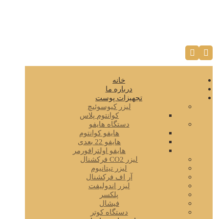
خانه
درباره ما
تجهیزات پوست
لیزر کیوسوئیچ
کوانتوم پلاس
دستگاه هایفو
هایفو کوانتوم
هایفو 22 بعدی
هایفو اولترافورمر
لیزر CO2 فرکشنال
لیزر تیتانیوم
آر اف فرکشنال
لیزر اندولیفت
پلکسر
فیشال
دستگاه کوتر