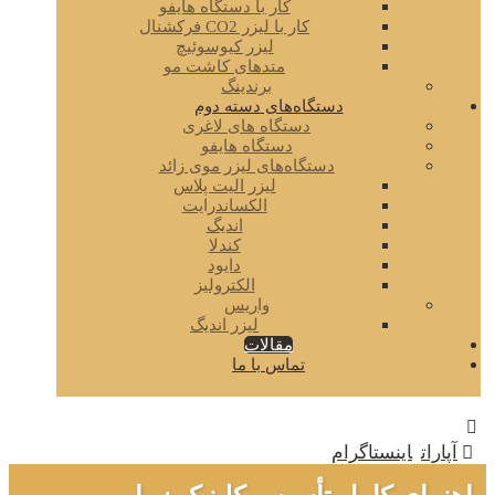
کار با دستگاه هایفو
کار با لیزر CO2 فرکشنال
لیزر کیوسوئیچ
متدهای کاشت مو
برندینگ
دستگاه‌های دسته دوم
دستگاه های لاغری
دستگاه هایفو
دستگاه‌های لیزر موی زائد
لیزر الیت پلاس
الکساندرایت
اندیگ
کندلا
دایود
الکترولیز
واریس
لیزر اندیگ
مقالات
تماس با ما
آپارات
اینستاگرام