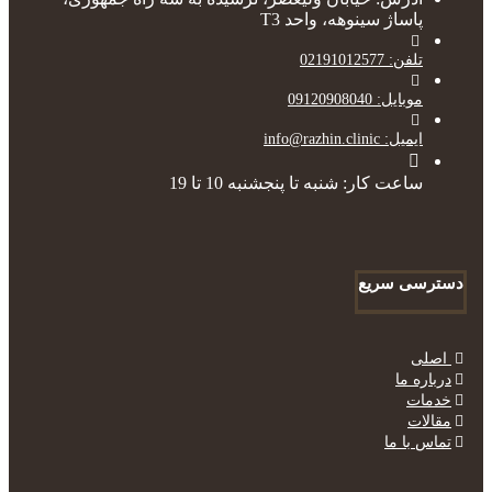
پاساژ سینوهه، واحد T3
تلفن: 02191012577
موبایل: 09120908040
ایمیل: info@razhin.clinic
ساعت کار: شنبه تا پنجشنبه 10 تا 19
دسترسی سریع
اصلی
درباره ما
خدمات
مقالات
تماس با ما