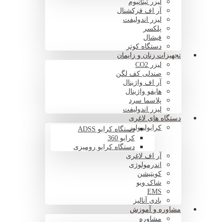
لیزر تیتانیوم
آر اف فرکشنال
لیزر اندولیفت
پلکسر
فیشال
دستگاه کوتر
تجهیزات زنان و زایمان
لیزر CO2
صندلی کف لگن
آر اف واژینال
هایفو واژینال
پلاسما سرد
لیزر اندولیفت
دستگاه های لاغری
کرایولیپولیز
دستگاه کرایو ADSS
کرایو 360
دستگاه کرایو رومیزی
آر اف لاغری
اندرمولوژی
کویتیشن
شاک ویو
EMS
بادی آنالیز
مشاوره و آموزش
مشاوره