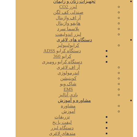
تجهیزات زنان و زایمان
لیزر CO2
صندلی کف لگن
آر اف واژینال
هایفو واژینال
پلاسما سرد
لیزر اندولیفت
دستگاه های لاغری
کرایولیپولیز
دستگاه کرایو ADSS
کرایو 360
دستگاه کرایو رومیزی
آر اف لاغری
اندرمولوژی
کویتیشن
شاک ویو
EMS
بادی آنالیز
مشاوره و آموزش
مشاوره
آموزش
تزریقات
لیفت با نخ
دستگاه لیزر
متدهای لاغری