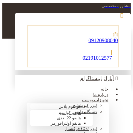
مشاوره تخصصی
021-22900756
09120908040
02191012577
آپارات
اینستاگرام
خانه
درباره ما
تجهیزات پوست
لیزر کیوسوئیچ
کوانتوم پلاس
دستگاه هایفو
هایفو کوانتوم
هایفو 22 بعدی
هایفو اولترافورمر
لیزر CO2 فرکشنال