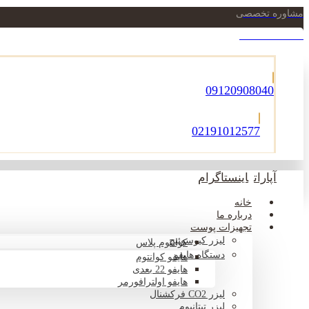
مشاوره تخصصی
021-22900756
09120908040
02191012577
آپارات
اینستاگرام
خانه
درباره ما
تجهیزات پوست
لیزر کیوسوئیچ
کوانتوم پلاس
دستگاه هایفو
هایفو کوانتوم
هایفو 22 بعدی
هایفو اولترافورمر
لیزر CO2 فرکشنال
لیزر تیتانیوم