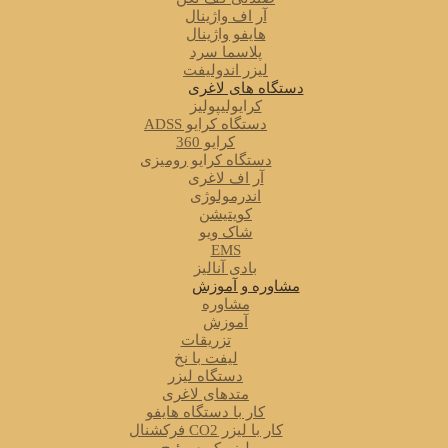
آر اف واژینال
هایفو واژینال
پلاسما سرد
لیزر اندولیفت
دستگاه های لاغری
کرایولیپولیز
دستگاه کرایو ADSS
کرایو 360
دستگاه کرایو رومیزی
آر اف لاغری
اندرمولوژی
کویتیشن
شاک ویو
EMS
بادی آنالیز
مشاوره و آموزش
مشاوره
آموزش
تزریقات
لیفت با نخ
دستگاه لیزر
متدهای لاغری
کار با دستگاه هایفو
کار با لیزر CO2 فرکشنال