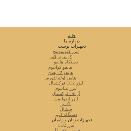
خانه
درباره ما
تجهیزات پوست
لیزر کیوسوئیچ
کوانتوم پلاس
دستگاه هایفو
هایفو کوانتوم
هایفو 22 بعدی
هایفو اولترافورمر
لیزر CO2 فرکشنال
لیزر تیتانیوم
آر اف فرکشنال
لیزر اندولیفت
پلکسر
فیشال
دستگاه کوتر
تجهیزات زنان و زایمان
لیزر CO2
صندلی کف لگن