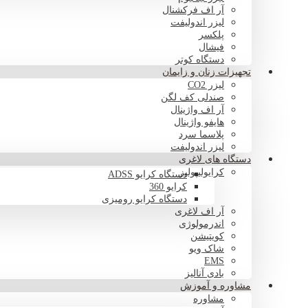
آر اف فرکشنال
لیزر اندولیفت
پلکسر
فیشال
دستگاه کوتر
تجهیزات زنان و زایمان
لیزر CO2
صندلی کف لگن
آر اف واژینال
هایفو واژینال
پلاسما سرد
لیزر اندولیفت
دستگاه های لاغری
کرایولیپولیز
دستگاه کرایو ADSS
کرایو 360
دستگاه کرایو رومیزی
آر اف لاغری
اندرمولوژی
کویتیشن
شاک ویو
EMS
بادی آنالیز
مشاوره و آموزش
مشاوره