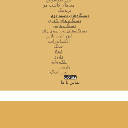
لیزر کیوسوئیچ
متدهای کاشت مو
برندینگ
دستگاه‌های دسته دوم
دستگاه های لاغری
دستگاه هایفو
دستگاه‌های لیزر موی زائد
لیزر الیت پلاس
الکساندرایت
اندیگ
کندلا
دایود
الکترولیز
واریس
لیزر اندیگ
مقالات
تماس با ما