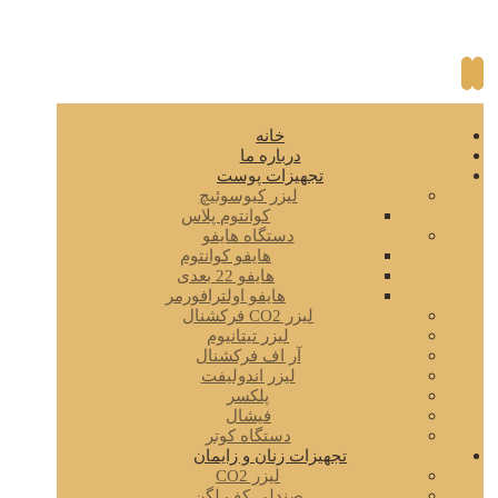
خانه
درباره ما
تجهیزات پوست
لیزر کیوسوئیچ
کوانتوم پلاس
دستگاه هایفو
هایفو کوانتوم
هایفو 22 بعدی
هایفو اولترافورمر
لیزر CO2 فرکشنال
لیزر تیتانیوم
آر اف فرکشنال
لیزر اندولیفت
پلکسر
فیشال
دستگاه کوتر
تجهیزات زنان و زایمان
لیزر CO2
صندلی کف لگن