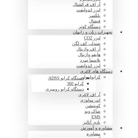
آر اف فرکشنال
لیزر اندولیفت
پلکسر
فیشال
دستگاه کوتر
تجهیزات زنان و زایمان
لیزر CO2
صندلی کف لگن
آر اف واژینال
هایفو واژینال
پلاسما سرد
لیزر اندولیفت
دستگاه های لاغری
کرایولیپولیز
دستگاه کرایو ADSS
کرایو 360
دستگاه کرایو رومیزی
آر اف لاغری
اندرمولوژی
کویتیشن
شاک ویو
EMS
بادی آنالیز
مشاوره و آموزش
مشاوره