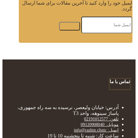
ایمیل خود را وارد کنید تا آخرین مقالات برای شما ارسال
گردد.
تماس با ما
آدرس: خیابان ولیعصر، نرسیده به سه راه جمهوری،
پاساژ سینوهه، واحد T3
تلفن: 02191012577
موبایل: 09120908040
ایمیل: info@razhin.clinic
ساعت کار: شنبه تا پنجشنبه 10 تا 19