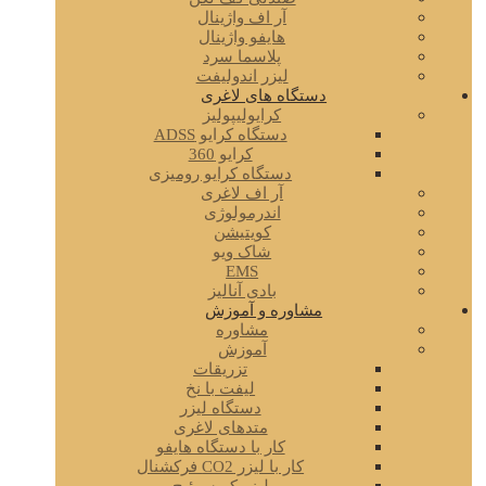
آر اف واژینال
هایفو واژینال
پلاسما سرد
لیزر اندولیفت
دستگاه های لاغری
کرایولیپولیز
دستگاه کرایو ADSS
کرایو 360
دستگاه کرایو رومیزی
آر اف لاغری
اندرمولوژی
کویتیشن
شاک ویو
EMS
بادی آنالیز
مشاوره و آموزش
مشاوره
آموزش
تزریقات
لیفت با نخ
دستگاه لیزر
متدهای لاغری
کار با دستگاه هایفو
کار با لیزر CO2 فرکشنال