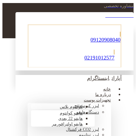
مشاوره تخصصی
021-22900756
09120908040
02191012577
آپارات
اینستاگرام
خانه
درباره ما
تجهیزات پوست
لیزر کیوسوئیچ
کوانتوم پلاس
دستگاه هایفو
هایفو کوانتوم
هایفو 22 بعدی
هایفو اولترافورمر
لیزر CO2 فرکشنال
لیزر تیتانیوم