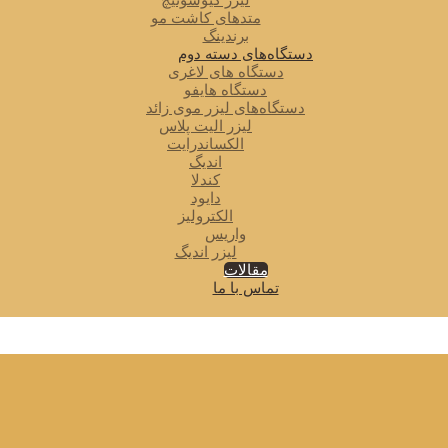
لیزر کیوسوئیچ
متدهای کاشت مو
برندینگ
دستگاه‌های دسته دوم
دستگاه های لاغری
دستگاه هایفو
دستگاه‌های لیزر موی زائد
لیزر الیت پلاس
الکساندرایت
اندیگ
کندلا
دایود
الکترولیز
واریس
لیزر اندیگ
مقالات
تماس با ما