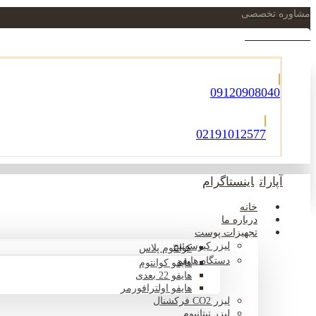
مشاوره تخصصی
021-22900756
09120908040
02191012577
آپارات
اینستاگرام
خانه
درباره ما
تجهیزات پوست
لیزر کیوسوئیچ
کوانتوم پلاس
دستگاه هایفو
هایفو کوانتوم
هایفو 22 بعدی
هایفو اولترافورمر
لیزر CO2 فرکشنال
لیزر تیتانیوم