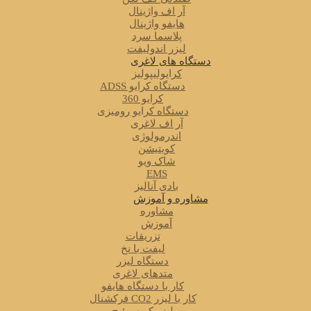
آر اف واژینال
هایفو واژینال
پلاسما سرد
لیزر اندولیفت
دستگاه های لاغری
کرایولیپولیز
دستگاه کرایو ADSS
کرایو 360
دستگاه کرایو رومیزی
آر اف لاغری
اندرمولوژی
کویتیشن
شاک ویو
EMS
بادی آنالیز
مشاوره و آموزش
مشاوره
آموزش
تزریقات
لیفت با نخ
دستگاه لیزر
متدهای لاغری
کار با دستگاه هایفو
کار با لیزر CO2 فرکشنال