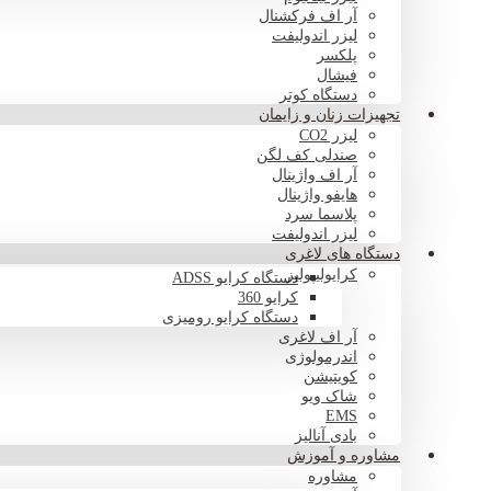
آر اف فرکشنال
لیزر اندولیفت
پلکسر
فیشال
دستگاه کوتر
تجهیزات زنان و زایمان
لیزر CO2
صندلی کف لگن
آر اف واژینال
هایفو واژینال
پلاسما سرد
لیزر اندولیفت
دستگاه های لاغری
کرایولیپولیز
دستگاه کرایو ADSS
کرایو 360
دستگاه کرایو رومیزی
آر اف لاغری
اندرمولوژی
کویتیشن
شاک ویو
EMS
بادی آنالیز
مشاوره و آموزش
مشاوره