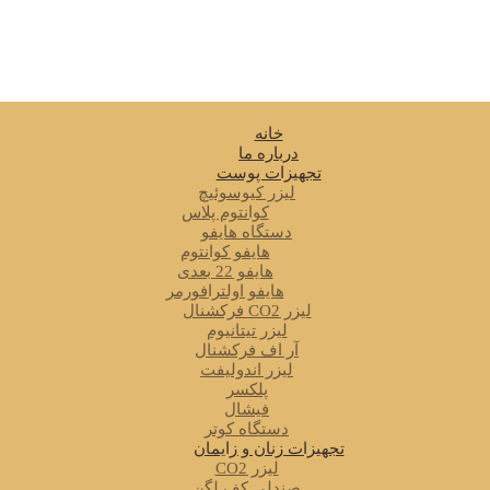
خانه
درباره ما
تجهیزات پوست
لیزر کیوسوئیچ
کوانتوم پلاس
دستگاه هایفو
هایفو کوانتوم
هایفو 22 بعدی
هایفو اولترافورمر
لیزر CO2 فرکشنال
لیزر تیتانیوم
آر اف فرکشنال
لیزر اندولیفت
پلکسر
فیشال
دستگاه کوتر
تجهیزات زنان و زایمان
لیزر CO2
صندلی کف لگن