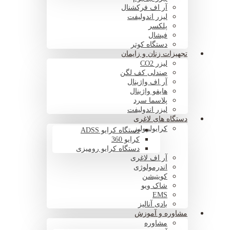
آر اف فرکشنال
لیزر اندولیفت
پلکسر
فیشال
دستگاه کوتر
تجهیزات زنان و زایمان
لیزر CO2
صندلی کف لگن
آر اف واژینال
هایفو واژینال
پلاسما سرد
لیزر اندولیفت
دستگاه های لاغری
کرایولیپولیز
دستگاه کرایو ADSS
کرایو 360
دستگاه کرایو رومیزی
آر اف لاغری
اندرمولوژی
کویتیشن
شاک ویو
EMS
بادی آنالیز
مشاوره و آموزش
مشاوره