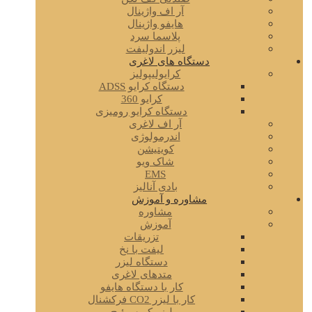
آر اف واژینال
هایفو واژینال
پلاسما سرد
لیزر اندولیفت
دستگاه های لاغری
کرایولیپولیز
دستگاه کرایو ADSS
کرایو 360
دستگاه کرایو رومیزی
آر اف لاغری
اندرمولوژی
کویتیشن
شاک ویو
EMS
بادی آنالیز
مشاوره و آموزش
مشاوره
آموزش
تزریقات
لیفت با نخ
دستگاه لیزر
متدهای لاغری
کار با دستگاه هایفو
کار با لیزر CO2 فرکشنال