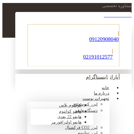
مشاوره تخصصی
021-22900756
09120908040
02191012577
آپارات
اینستاگرام
خانه
درباره ما
تجهیزات پوست
لیزر کیوسوئیچ
کوانتوم پلاس
دستگاه هایفو
هایفو کوانتوم
هایفو 22 بعدی
هایفو اولترافورمر
لیزر CO2 فرکشنال
لیزر تیتانیوم