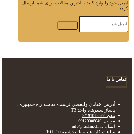
ایمیل خود را وارد کنید تا آخرین مقالات برای شما ارسال
گردد.
تماس با ما
آدرس: خیابان ولیعصر، نرسیده به سه راه جمهوری،
پاساژ سینوهه، واحد T3
تلفن: 02191012577
موبایل: 09120908040
ایمیل: info@razhin.clinic
ساعت کار: شنبه تا پنجشنبه 10 تا 19