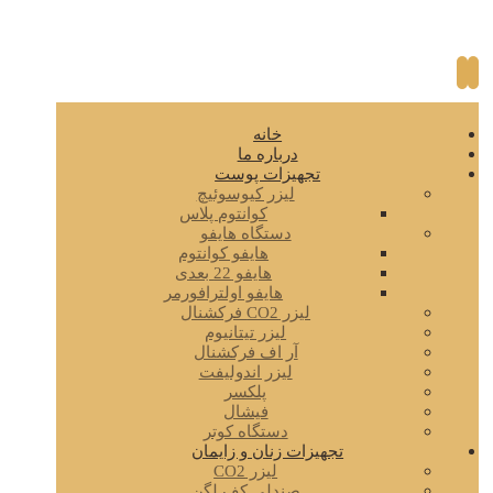
خانه
درباره ما
تجهیزات پوست
لیزر کیوسوئیچ
کوانتوم پلاس
دستگاه هایفو
هایفو کوانتوم
هایفو 22 بعدی
هایفو اولترافورمر
لیزر CO2 فرکشنال
لیزر تیتانیوم
آر اف فرکشنال
لیزر اندولیفت
پلکسر
فیشال
دستگاه کوتر
تجهیزات زنان و زایمان
لیزر CO2
صندلی کف لگن