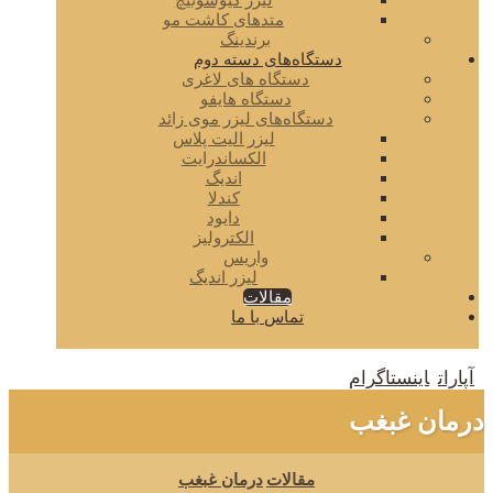
لیزر کیوسوئیچ
متدهای کاشت مو
برندینگ
دستگاه‌های دسته دوم
دستگاه های لاغری
دستگاه هایفو
دستگاه‌های لیزر موی زائد
لیزر الیت پلاس
الکساندرایت
اندیگ
کندلا
دایود
الکترولیز
واریس
لیزر اندیگ
مقالات
تماس با ما
آپارات
اینستاگرام
درمان غبغب
مقالات
درمان غبغب